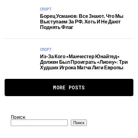
СПОРТ
Борец Усманов: Все Знают, Что Мы
Выступаем За РФ, Хоть И Не Дают
Поднять Флаг
СПОРТ
Из-За Кого «Манчестер Юнайтед»
Должен Был Проиграть «Лиону»: Три
Худших Игрока Матча Лиги Европы
MORE POSTS
Поиск
Поиск