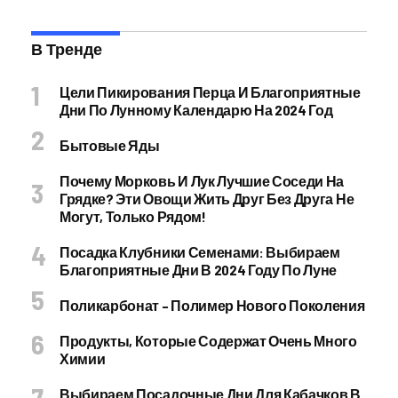
В Тренде
Цели Пикирования Перца И Благоприятные
Дни По Лунному Календарю На 2024 Год
Бытовые Яды
Почему Морковь И Лук Лучшие Соседи На
Грядке? Эти Овощи Жить Друг Без Друга Не
Могут, Только Рядом!
Посадка Клубники Семенами: Выбираем
Благоприятные Дни В 2024 Году По Луне
Поликарбонат – Полимер Нового Поколения
Продукты, Которые Содержат Очень Много
Химии
Выбираем Посадочные Дни Для Кабачков В