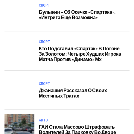
СПОРТ
Булыкин – Об Осечке «Спартака»:
«Интрига Ещё Возможна»
СПОРТ
Кто Подставил «Спартак» В Погоне
За Золотом: Четыре Худших Игрока
Матча Против «Динамо» Мх
СПОРТ
Джанашия Рассказал О Своих
Месячных Тратах
АВТО
ГАИ Стала Массово Штрафовать
Водителей За Парковку Во Дворе