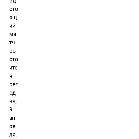
ед
сто
ящ
ий
ма
тч
со
сто
итс
я
сег
од
ня,
9
ап
ре
ля,