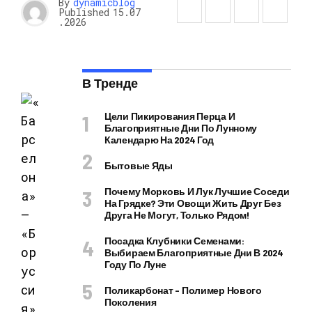
By
dynamicblog
Published
15.07
.2026
В Тренде
Цели Пикирования Перца И
Благоприятные Дни По Лунному
Календарю На 2024 Год
Бытовые Яды
Почему Морковь И Лук Лучшие Соседи
На Грядке? Эти Овощи Жить Друг Без
Друга Не Могут, Только Рядом!
Посадка Клубники Семенами:
Выбираем Благоприятные Дни В 2024
Году По Луне
Поликарбонат – Полимер Нового
Поколения