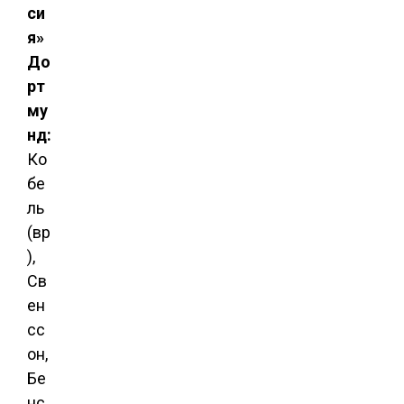
си
я»
До
рт
му
нд:
Ко
бе
ль
(вр
),
Св
ен
сс
он,
Бе
нс