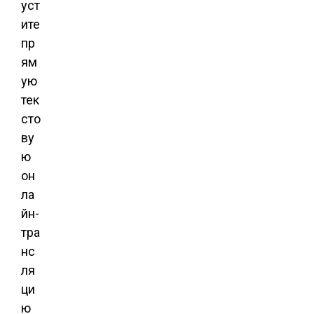
уст
ите
пр
ям
ую
тек
сто
ву
ю
он
ла
йн-
тра
нс
ля
ци
ю