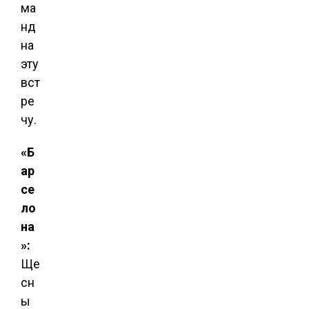
ма
нд
на
эту
вст
ре
чу.
«Б
ар
се
ло
на
»:
Ще
сн
ы