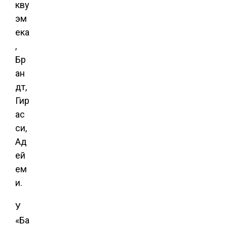
кву
эм
ека
,
Бр
ан
дт,
Гир
ас
си,
Ад
ей
ем
и.
У
«Ба