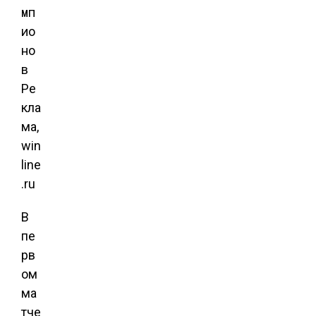
Ре
кла
ма,
win
line
.ru
В
пе
рв
ом
ма
тче