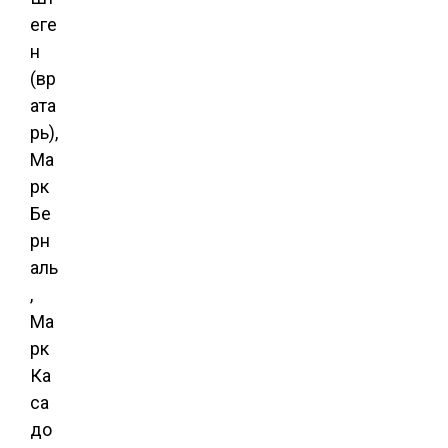
еге
н
(вр
ата
рь),
Ма
рк
Бе
рн
аль
,
Ма
рк
Ка
са
до