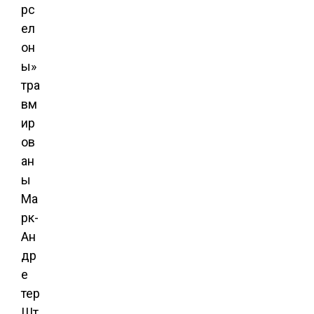
рс
ел
он
ы»
тра
вм
ир
ов
ан
ы
Ма
рк-
Ан
др
е
тер
Шт