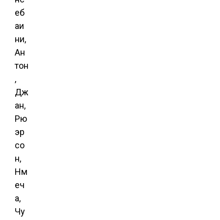
еб
аи
ни,
Ан
тон
,
Дж
ан,
Рю
эр
со
н,
Нм
еч
а,
Чу