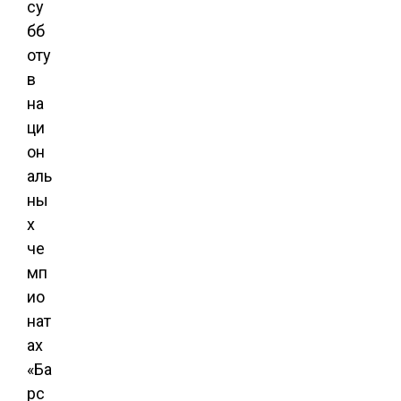
су
бб
оту
в
на
ци
он
аль
ны
х
че
мп
ио
нат
ах
«Ба
рс