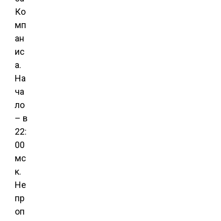
Ко
мп
ан
ис
а.
На
ча
ло
– в
22:
00
мс
к.
Не
пр
оп