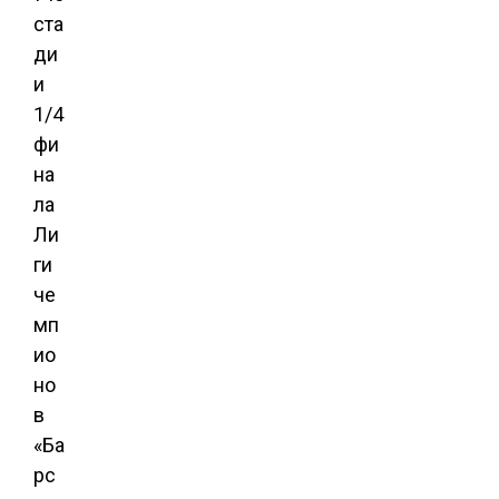
ста
ди
и
1/4
фи
на
ла
Ли
ги
че
мп
ио
но
в
«Ба
рс