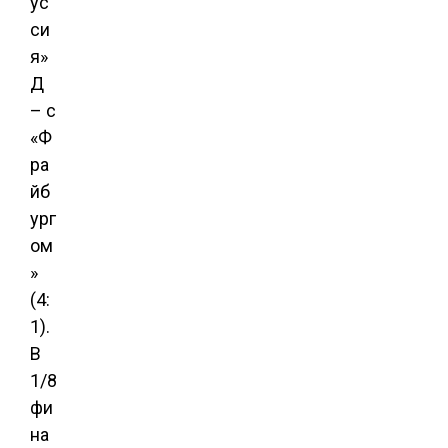
ус
си
я»
Д
– с
«Ф
ра
йб
ург
ом
»
(4:
1).
В
1/8
фи
на