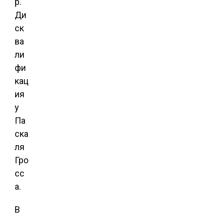
р.
Ди
ск
ва
ли
фи
кац
ия
у
Па
ска
ля
Гро
сс
а.
В