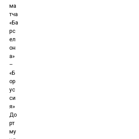
ма
тча
«Ба
рс
ел
он
а»
–
«Б
ор
ус
си
я»
До
рт
му