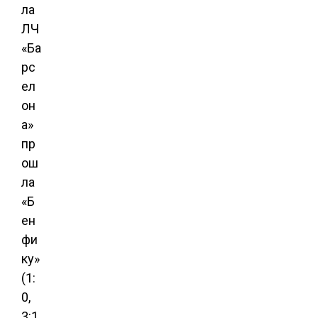
ла
ЛЧ
«Ба
рс
ел
он
а»
пр
ош
ла
«Б
ен
фи
ку»
(1:
0,
3:1