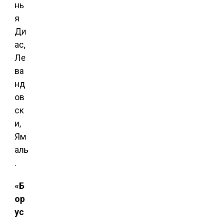
нь
я
Ди
ас,
Ле
ва
нд
ов
ск
и,
Ям
аль
.
«Б
ор
ус