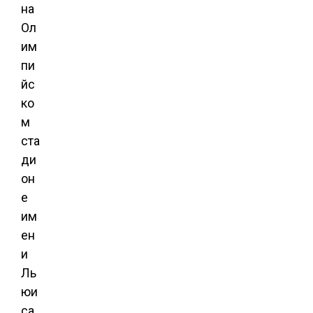
на
Ол
им
пи
йс
ко
м
ста
ди
он
е
им
ен
и
Ль
юи
са