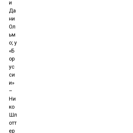
и
Да
ни
Ол
ьм
о; у
«Б
ор
ус
си
и»
–
Ни
ко
Шл
отт
ер