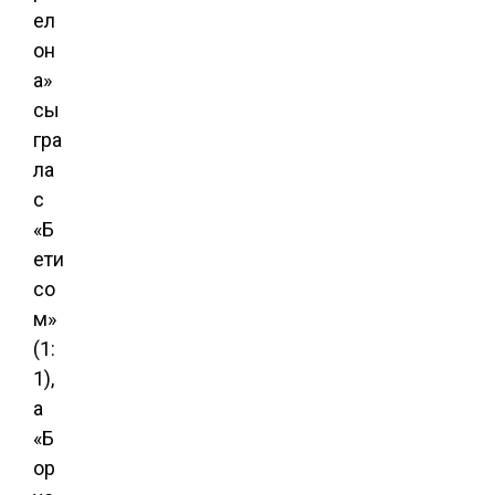
ел
он
а»
сы
гра
ла
с
«Б
ети
со
м»
(1:
1),
а
«Б
ор