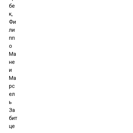
бе
к,
Фи
ли
пп
о
Ма
не
и
Ма
рс
ел
ь
За
бит
це