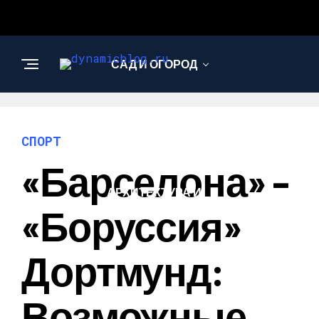
САД И ОГОРОД
НАУКА И
ТЕХНОЛОГИИ
СПОРТ
«Барселона» –
АРХИТЕКТУРА И
ДИЗАЙН
«Боруссия»
Дортмунд:
Возможные