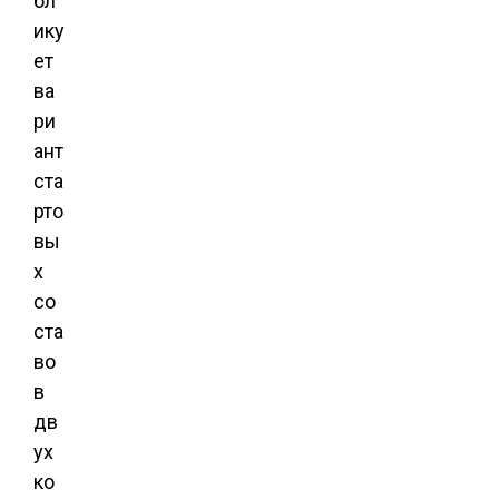
бл
ику
ет
ва
ри
ант
ста
рто
вы
х
со
ста
во
в
дв
ух
ко