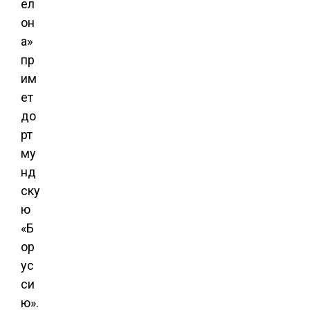
ел
он
а»
пр
им
ет
до
рт
му
нд
ску
ю
«Б
ор
ус
си
ю».