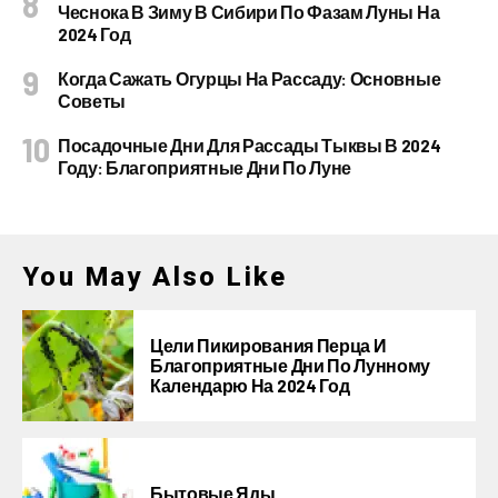
Чеснока В Зиму В Сибири По Фазам Луны На
2024 Год
Когда Сажать Огурцы На Рассаду: Основные
Советы
Посадочные Дни Для Рассады Тыквы В 2024
Году: Благоприятные Дни По Луне
You May Also Like
Цели Пикирования Перца И
Благоприятные Дни По Лунному
Календарю На 2024 Год
Бытовые Яды