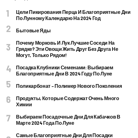
Цели Пикирования Перца И Благоприятные Дни
По Лунному Календарю На 2024 Год
Бытовые Яды
Почему Морковь И Лук Лучшие Соседи На
Грядке? Эти Овощи Жить Друг Без Друга Не
Могут, Только Рядом!
Посадка Клубники Семенами: Выбираем
Благоприятные Дни В 2024 Году По Луне
Поликарбонат – Полимер Нового Поколения
Продукты, Которые Содержат Очень Много
Химии
Выбираем Посадочные Дни Для Кабачков В
Марте 2024 Года По Луне
Самые Благоприятные Дни Для Посадки