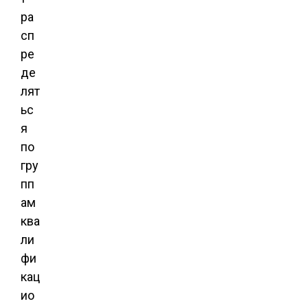
ра
сп
ре
де
лят
ьс
я
по
гру
пп
ам
ква
ли
фи
кац
ио