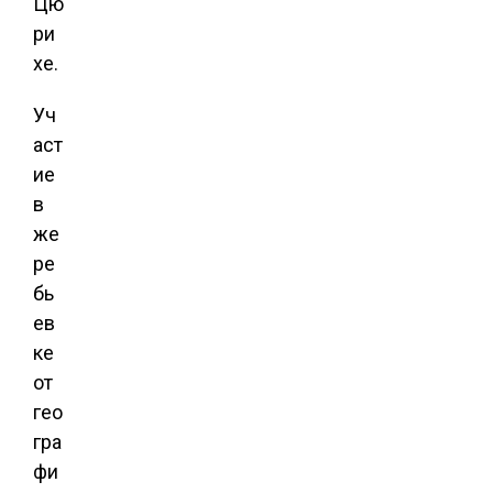
Цю
ри
хе.
Уч
аст
ие
в
же
ре
бь
ев
ке
от
гео
гра
фи