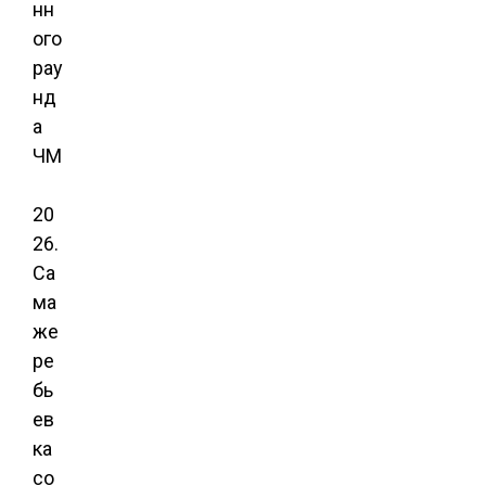
нн
ого
рау
нд
а
ЧМ
20
26.
Са
ма
же
ре
бь
ев
ка
со