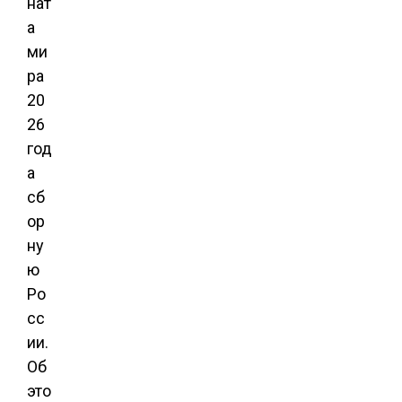
нат
а
ми
ра
20
26
год
а
сб
ор
ну
ю
Ро
сс
ии.
Об
это