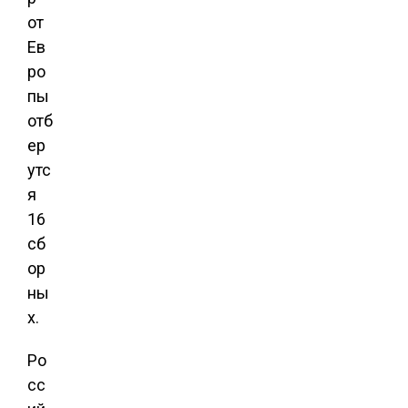
от
Ев
ро
пы
отб
ер
утс
я
16
сб
ор
ны
х.
Ро
сс