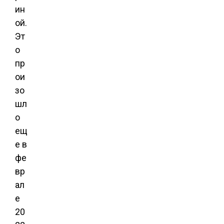
ин
ой.
Эт
о
пр
ои
зо
шл
о
ещ
е в
фе
вр
ал
е
20