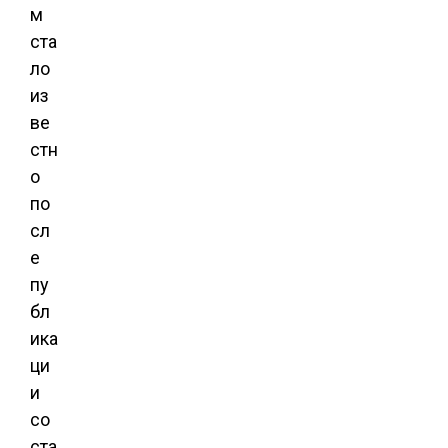
м
ста
ло
из
ве
стн
о
по
сл
е
пу
бл
ика
ци
и
со
ста