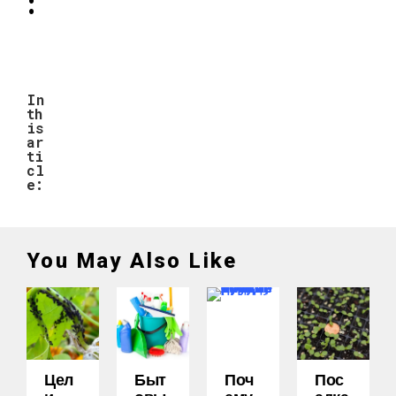
:
In
th
is
ar
ti
cl
e:
You May Also Like
Цел
Быт
Поч
Пос