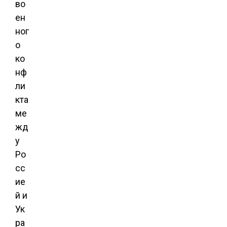
во
ен
ног
о
ко
нф
ли
кта
ме
жд
у
Ро
сс
ие
й и
Ук
ра