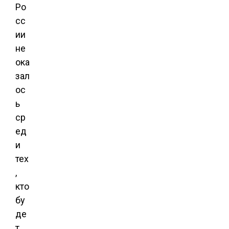
Ро
сс
ии
не
ока
зал
ос
ь
ср
ед
и
тех
,
кто
бу
де
т