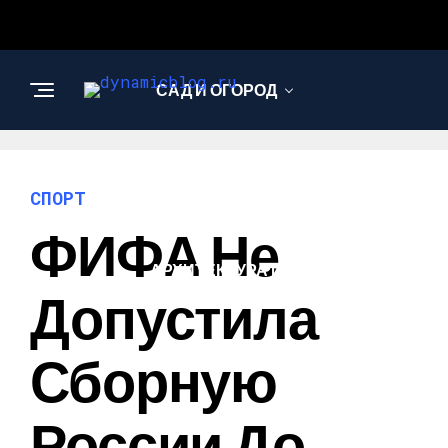
САД И ОГОРОД
НАУКА И
ТЕХНОЛОГИИ
СПОРТ
ФИФА Не
АРХИТЕКТУРА И
ДИЗАЙН
Допустила
Сборную
России До