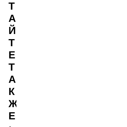
Т
А
Й
Т
Е
Т
А
К
Ж
Е