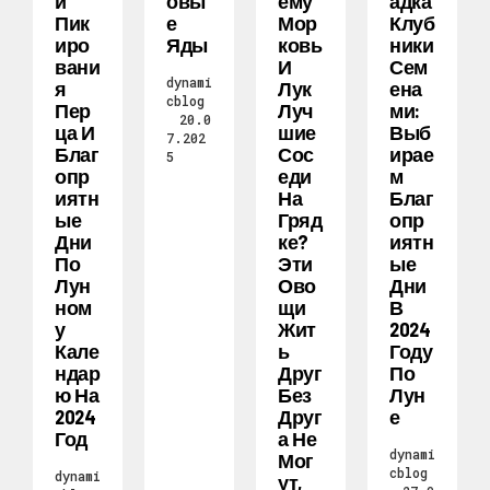
И
Овы
Ему
Адка
Пик
Е
Мор
Клуб
Иро
Яды
Ковь
Ники
Вани
И
Сем
dynami
Я
Лук
Ена
cblog
Пер
Луч
Ми:
20.0
Ца И
Шие
Выб
7.202
Благ
Сос
Ирае
5
Опр
Еди
М
Иятн
На
Благ
Ые
Гряд
Опр
Дни
Ке?
Иятн
По
Эти
Ые
Лун
Ово
Дни
Ном
Щи
В
У
Жит
2024
Кале
Ь
Году
Ндар
Друг
По
Ю На
Без
Лун
2024
Друг
Е
Год
А Не
dynami
Мог
cblog
dynami
Ут,