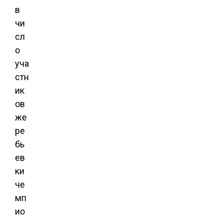
в
чи
сл
о
уча
стн
ик
ов
же
ре
бь
ев
ки
че
мп
ио