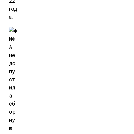
22
год
а.