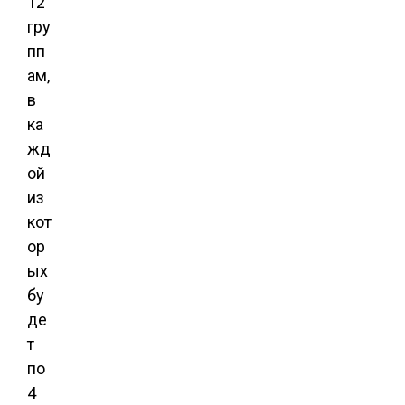
12
гру
пп
ам,
в
ка
жд
ой
из
кот
ор
ых
бу
де
т
по
4