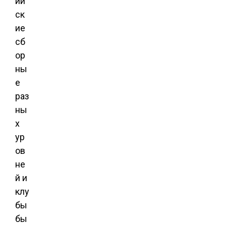
ий
ск
ие
сб
ор
ны
е
раз
ны
х
ур
ов
не
й и
клу
бы
бы