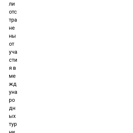
ли
отс
тра
не
ны
от
уча
сти
я в
ме
жд
уна
ро
дн
ых
тур
ни