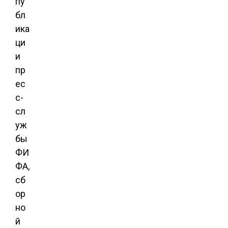
пу
бл
ика
ци
и
пр
ес
с-
сл
уж
бы
ФИ
ФА,
сб
ор
но
й