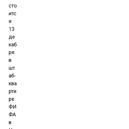
сто
итс
я
13
де
каб
ря
в
шт
аб-
ква
рти
ре
ФИ
ФА
в