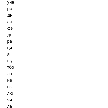
уна
ро
дн
ая
фе
де
ра
ци
я
фу
тбо
ла
не
вк
лю
чи
ла