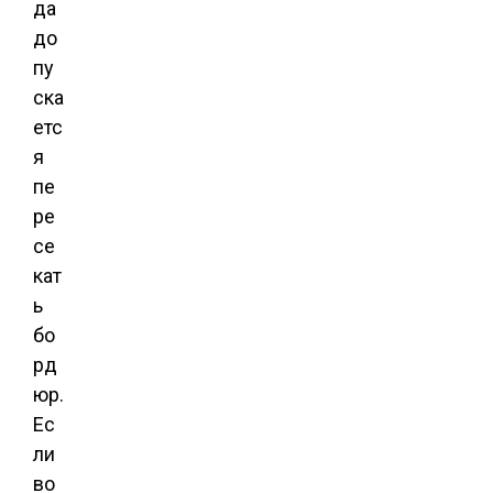
да
до
пу
ска
етс
я
пе
ре
се
кат
ь
бо
рд
юр.
Ес
ли
во