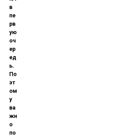
в
пе
рв
ую
оч
ер
ед
ь.
По
эт
ом
у
ва
жн
о
по