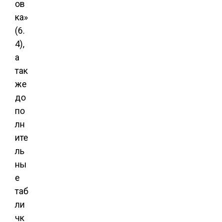
ов
ка»
(6.
4),
а
так
же
до
по
лн
ите
ль
ны
е
таб
ли
чк