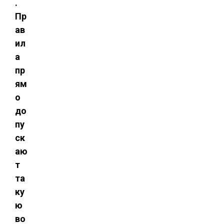
.
Пр
ав
ил
а
пр
ям
о
до
пу
ск
аю
т
та
ку
ю
во