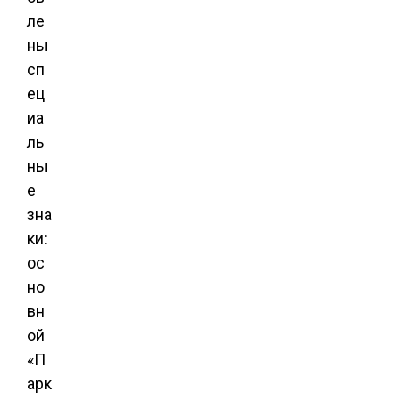
ле
ны
сп
ец
иа
ль
ны
е
зна
ки:
ос
но
вн
ой 
«П
арк