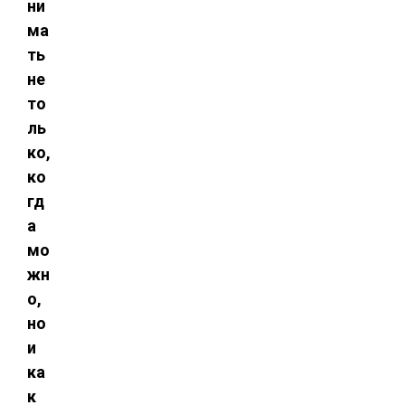
ни
ма
ть
не
то
ль
ко,
ко
гд
а
мо
жн
о,
но
и
ка
к