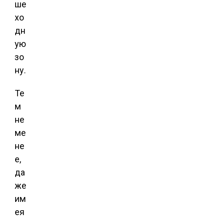
ше
хо
дн
ую
зо
ну.
Те
м
не
ме
не
е,
да
же
им
ея