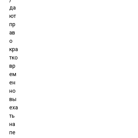
да
ют
пр
ав
о
кра
тко
вр
ем
ен
но
вы
еха
ть
на
пе