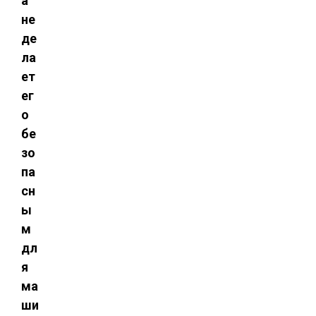
а
не
де
ла
ет
ег
о
бе
зо
па
сн
ы
м
дл
я
ма
ши