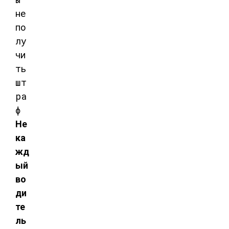
Не
ка
жд
ый
во
ди
те
ль