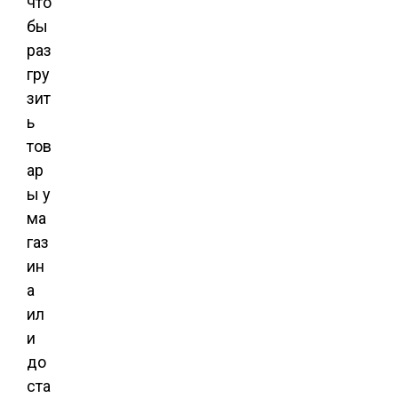
что
бы
раз
гру
зит
ь
тов
ар
ы у
ма
газ
ин
а
ил
и
до
ста