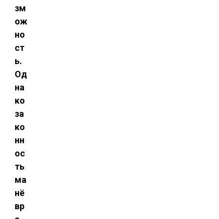
зм
ож
но
ст
ь.
Од
на
ко
за
ко
нн
ос
ть
ма
нё
вр