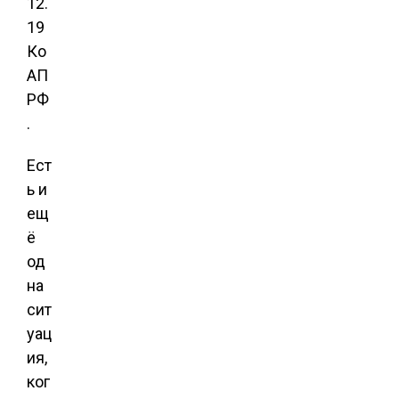
12.
19
Ко
АП
РФ
.
Ест
ь и
ещ
ё
од
на
сит
уац
ия,
ког