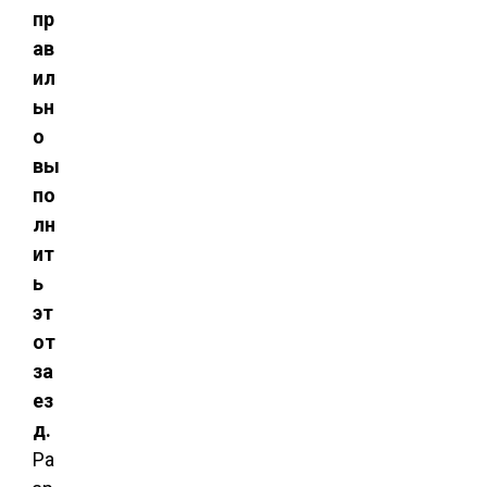
пр
ав
ил
ьн
о
вы
по
лн
ит
ь
эт
от
за
ез
д.
Ра