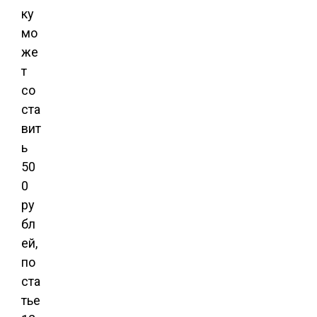
ку
мо
же
т
со
ста
вит
ь
50
0
ру
бл
ей,
по
ста
тье