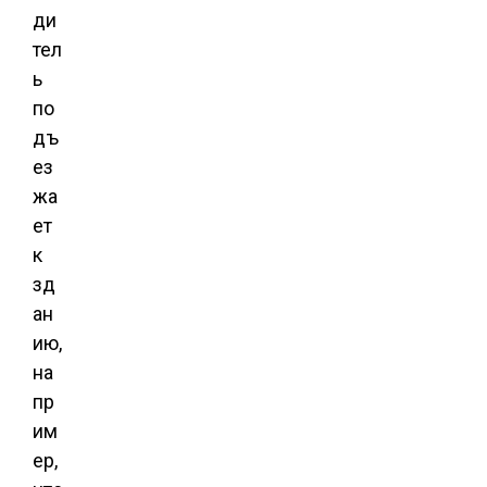
ди
тел
ь
по
дъ
ез
жа
ет
к
зд
ан
ию,
на
пр
им
ер,