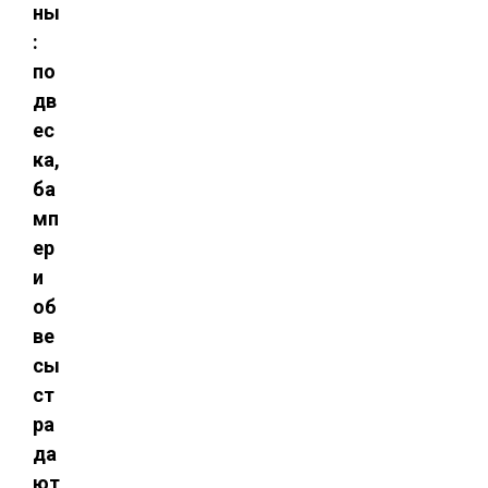
ны
:
по
дв
ес
ка,
ба
мп
ер
и
об
ве
сы
ст
ра
да
ют