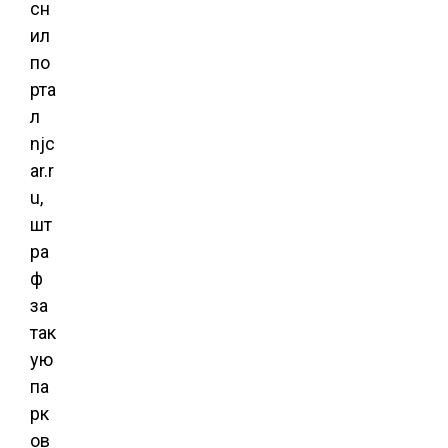
сн
ил
по
рта
л
njc
ar.r
u,
шт
ра
ф
за
так
ую
па
рк
ов