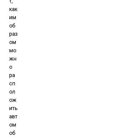
т,
как
им
об
раз
ом
мо
жн
о
ра
сп
ол
ож
ить
авт
ом
об