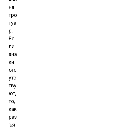
на
тро
туа
р.
Ес
ли
зна
ки
отс
утс
тву
ют,
то,
как
раз
ъя