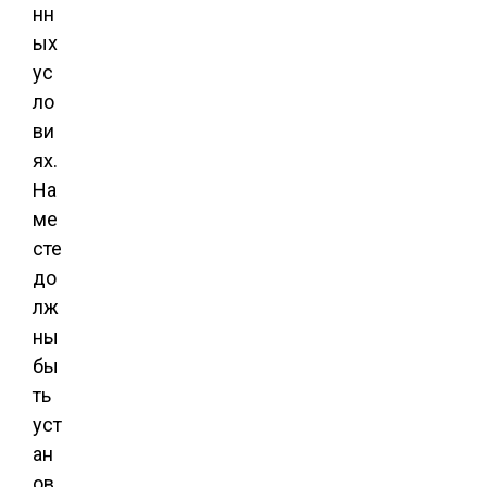
нн
ых
ус
ло
ви
ях.
На
ме
сте
до
лж
ны
бы
ть
уст
ан
ов