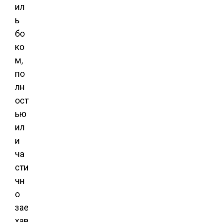
ил
ь 
бо
ко
м,
по
лн
ост
ью
ил
и
ча
сти
чн
о
зае
хав