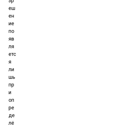
зр
еш
ен
ие
по
яв
ля
етс
я
ли
шь
пр
и
оп
ре
де
лё