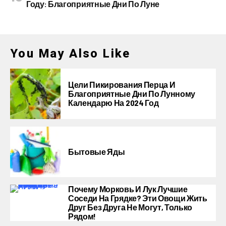
Году: Благоприятные Дни По Луне
You May Also Like
Цели Пикирования Перца И
Благоприятные Дни По Лунному
Календарю На 2024 Год
Бытовые Яды
Почему Морковь И Лук Лучшие
Соседи На Грядке? Эти Овощи Жить
Друг Без Друга Не Могут, Только
Рядом!