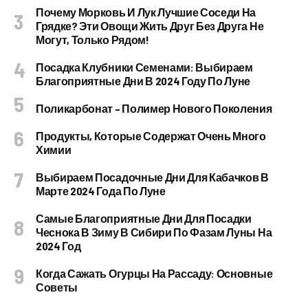
Почему Морковь И Лук Лучшие Соседи На
Грядке? Эти Овощи Жить Друг Без Друга Не
Могут, Только Рядом!
Посадка Клубники Семенами: Выбираем
Благоприятные Дни В 2024 Году По Луне
Поликарбонат – Полимер Нового Поколения
Продукты, Которые Содержат Очень Много
Химии
Выбираем Посадочные Дни Для Кабачков В
Марте 2024 Года По Луне
Самые Благоприятные Дни Для Посадки
Чеснока В Зиму В Сибири По Фазам Луны На
2024 Год
Когда Сажать Огурцы На Рассаду: Основные
Советы