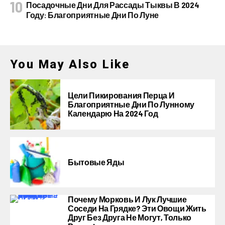
Посадочные Дни Для Рассады Тыквы В 2024
Году: Благоприятные Дни По Луне
You May Also Like
Цели Пикирования Перца И
Благоприятные Дни По Лунному
Календарю На 2024 Год
Бытовые Яды
Почему Морковь И Лук Лучшие
Соседи На Грядке? Эти Овощи Жить
Друг Без Друга Не Могут, Только