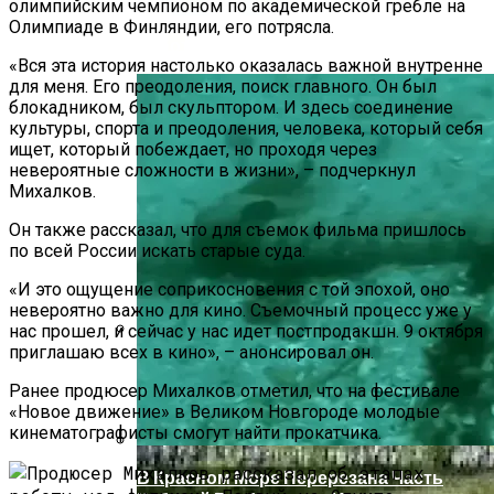
олимпийским чемпионом по академической гребле на
В Ряде Стран Наблюдаются Сбои В
Олимпиаде в Финляндии, его потрясла.
Работе Facebook И Instagram
«Вся эта история настолько оказалась важной внутренне
для меня. Его преодоления, поиск главного. Он был
блокадником, был скульптором. И здесь соединение
культуры, спорта и преодоления, человека, который себя
ищет, который побеждает, но проходя через
невероятные сложности в жизни», – подчеркнул
Михалков.
Он также рассказал, что для съемок фильма пришлось
по всей России искать старые суда.
«И это ощущение соприкосновения с той эпохой, оно
невероятно важно для кино. Съемочный процесс уже у
нас прошел, и сейчас у нас идет постпродакшн. 9 октября
приглашаю всех в кино», – анонсировал он.
Как Купить Сотовый Поликарбонат В
Нижнем Новгороде
Ранее продюсер Михалков отметил, что на фестивале
«Новое движение» в Великом Новгороде молодые
кинематографисты смогут найти прокатчика.
В Красном Море Перерезана Часть