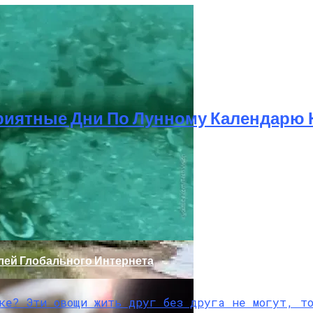
риятные Дни По Лунному Календарю Н
ижнем Новгороде
лей Глобального Интернета