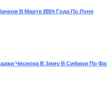
чков В Марте 2024 Года По Луне
дки Чеснока В Зиму В Сибири По Фаз