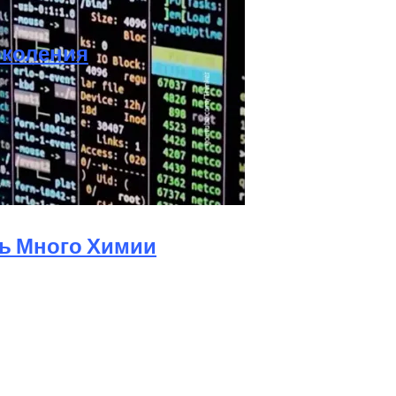
околения
х Грилей
 ИГ И «Аль-Каиды»
ь Много Химии