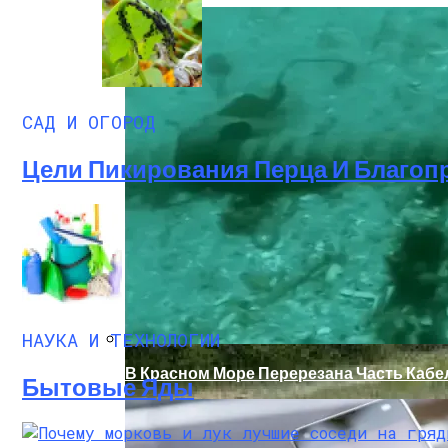
САД И ОГОРОД
Цели Пикирования Перца И Благоп
Как Купить Сотовый Поликарбонат В Н
НАУКА И ТЕХНОЛОГИИ
В Красном Море Перерезана Часть Кабе
Бытовые Яды