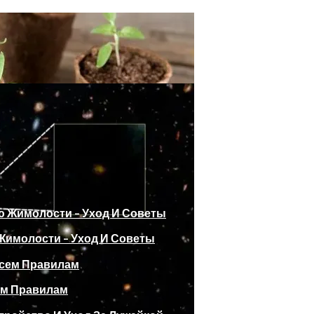
имолости – Уход И Советы
2024 Года По Лунному Календарю
ем Правилам