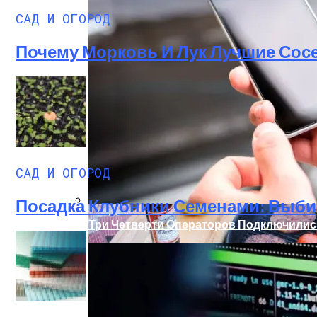
САД И ОГОРОД
Почему Морковь И Лук Лучшие Сосед
Палатка На Троих – Ваш Мобильный До
САД И ОГОРОД
Посадка Клубники Семенами: Выбир
Три Четверти Операторов Подключилис