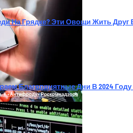
и На Грядке? Эти Овощи Жить Друг Б
м
аем Благоприятные Дни В 2024 Году
ь К «Антифроду» Роскомнадзора