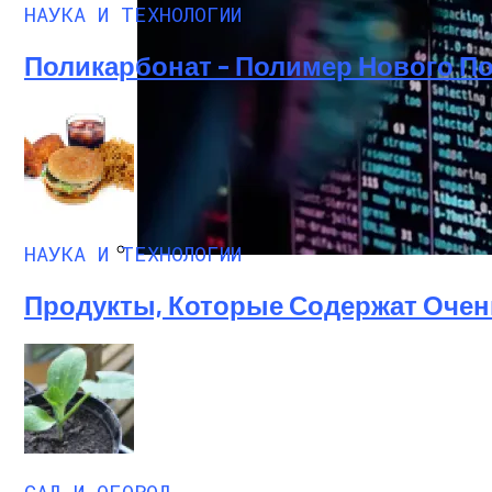
НАУКА И ТЕХНОЛОГИИ
Поликарбонат – Полимер Нового П
Преимущества И Особенности Угольны
НАУКА И ТЕХНОЛОГИИ
IT-Армия Украины Может Пойти По Пути
Продукты, Которые Содержат Очен
САД И ОГОРОД