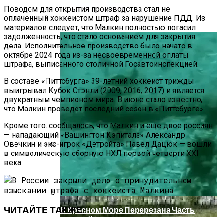
Поводом для открытия производства стал не
В Ряде Стран Наблюдаются Сбои В
оплаченный хоккеистом штраф за нарушение ПДД. Из
Работе Facebook И Instagram
материалов следует, что Малкин полностью погасил
задолженность, что стало основанием для закрытия
дела. Исполнительное производство было начато в
октябре 2024 года из-за несвоевременной оплаты
штрафа, выписанного столичной Госавтоинспекцией.
В составе «Питтсбурга» 39-летний хоккеист трижды
выигрывал Кубок Стэнли (2009, 2016, 2017) и является
двукратным чемпионом мира. В июне стало известно,
что Малкин проведет последний сезон в «Питтсбурге».
Кроме того, сообщалось, что Малкин и еще двое россиян
— нападающий «Вашингтон Кэпиталз» Александр
Овечкин и экс-игрок «Детройта» Павел Дацюк — вошли
в символическую сборную НХЛ первой четверти XXI
Как Купить Сотовый Поликарбонат В
века.
Нижнем Новгороде
ЧИТАЙТЕ ТАКЖЕ:
В Красном Море Перерезана Часть