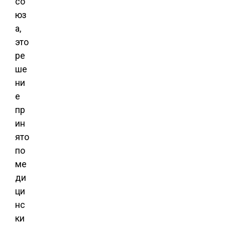
со
юз
а,
это
ре
ше
ни
е
пр
ин
ято
по
ме
ди
ци
нс
ки