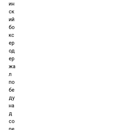
ин
ск
ий
бо
кс
ер
од
ер
жа
л
по
бе
ду
на
д
со
пе