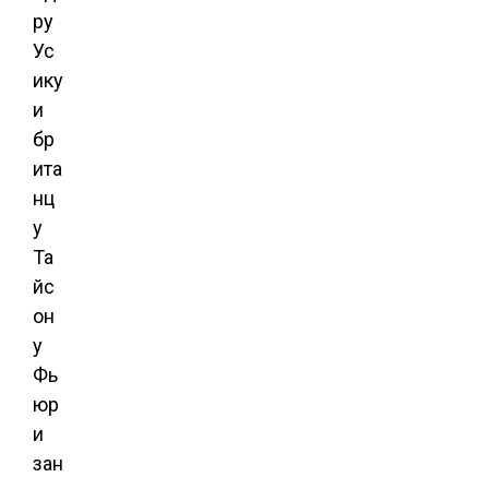
ру
Ус
ику
и
бр
ита
нц
у
Та
йс
он
у
Фь
юр
и
зан