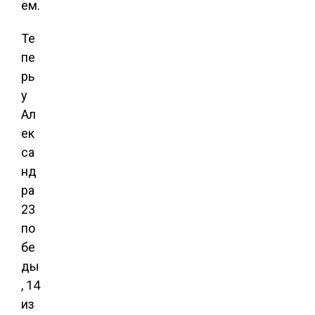
ем.
Те
пе
рь
у
Ал
ек
са
нд
ра
23
по
бе
ды
, 14
из