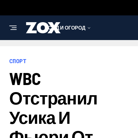
САД И ОГОРОД
НАУКА И
ТЕХНОЛОГИИ
СПОРТ
WBC
АРХИТЕКТУРА И
ДИЗАЙН
Отстранил
Усика И
Фьюри От