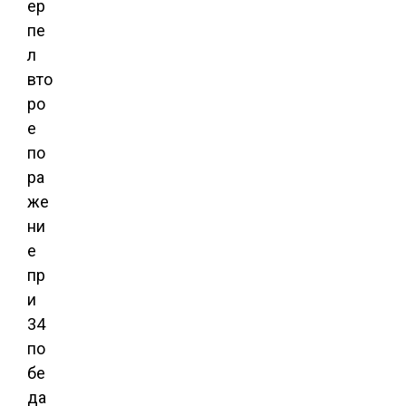
ер
пе
л
вто
ро
е
по
ра
же
ни
е
пр
и
34
по
бе
да