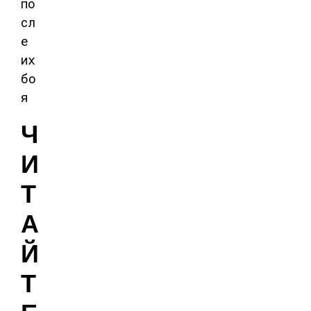
Ч
И
Т
А
Й
Т