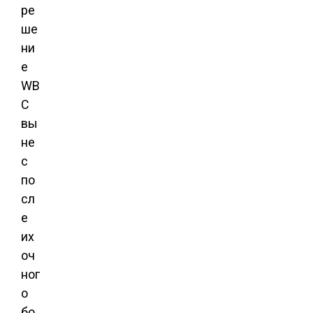
ре
ше
ни
е
WB
C
вы
не
с
по
сл
е
их
оч
ног
о
бо