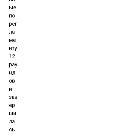
ые
по
рег
ла
ме
нту
12
рау
нд
ов
и
зав
ер
ши
ла
сь