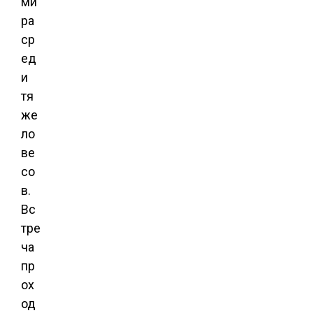
ми
ра
ср
ед
и
тя
же
ло
ве
со
в.
Вс
тре
ча
пр
ох
од