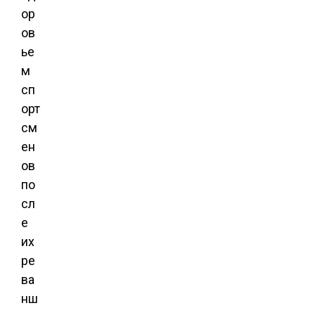
ор
ов
ье
м
сп
орт
см
ен
ов
по
сл
е
их
ре
ва
нш