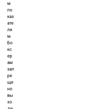
м
по
каз
ате
ля
м.
Бо
кс
ер
ам
зап
ре
ще
но
вы
хо
ди