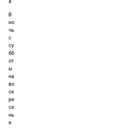
а.
В
но
чь
с
су
бб
от
ы
на
во
ск
ре
се
нь
е