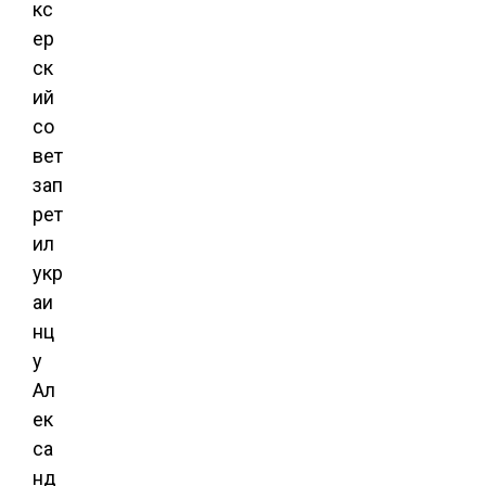
кс
ер
ск
ий
со
вет
зап
рет
ил
укр
аи
нц
у
Ал
ек
са
нд