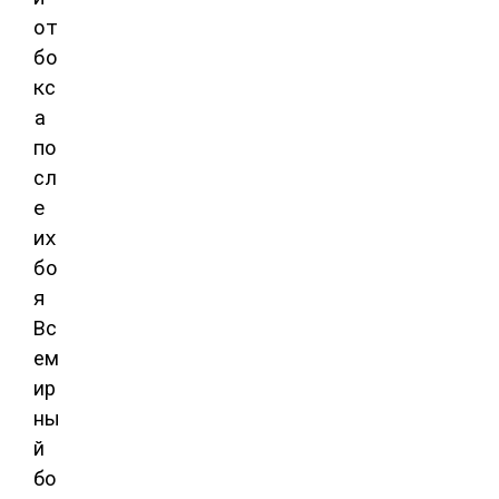
Вс
ем
ир
ны
й
бо