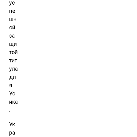
ус
пе
шн
ой
за
щи
той
тит
ула
дл
я
Ус
ика
.
Ук
ра