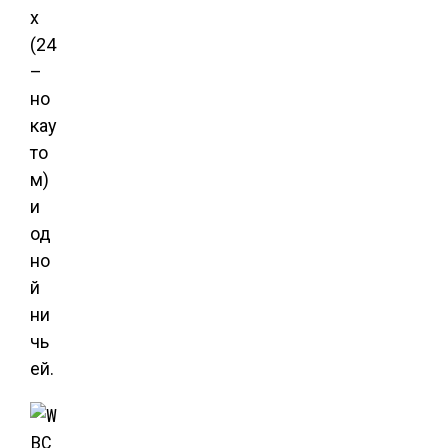
х
(24
–
но
кау
то
м)
и
од
но
й
ни
чь
ей.