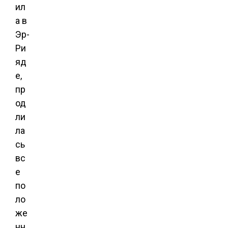
ил
а в
Эр-
Ри
яд
е,
пр
од
ли
ла
сь
вс
е
по
ло
же
нн