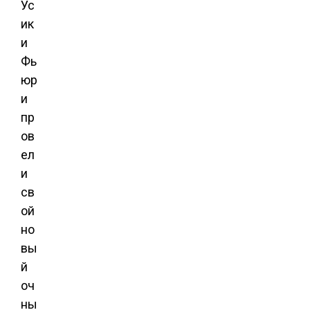
Ус
ик
и
Фь
юр
и
пр
ов
ел
и
св
ой
но
вы
й
оч
ны