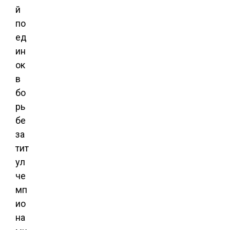
й
по
ед
ин
ок
в
бо
рь
бе
за
тит
ул
че
мп
ио
на