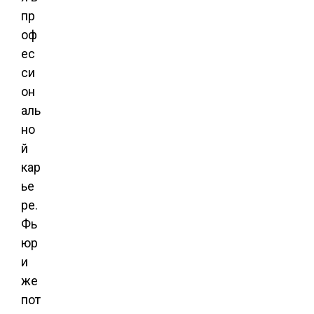
пр
оф
ес
си
он
аль
но
й
кар
ье
ре.
Фь
юр
и
же
пот