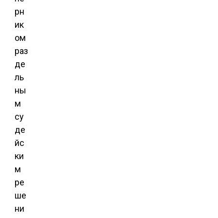
рн
ик
ом
раз
де
ль
ны
м
су
де
йс
ки
м
ре
ше
ни