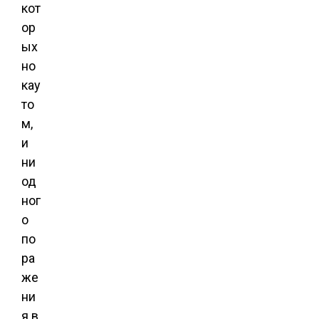
кот
ор
ых
но
кау
то
м,
и
ни
од
ног
о
по
ра
же
ни
я в