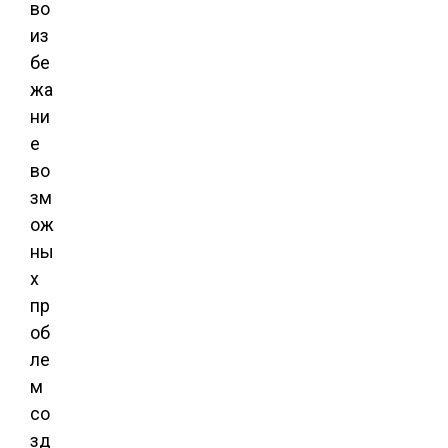
во
из
бе
жа
ни
е
во
зм
ож
ны
х
пр
об
ле
м
со
зд