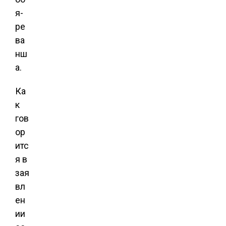
я-
ре
ва
нш
а.
Ка
к
гов
ор
итс
я в
зая
вл
ен
ии