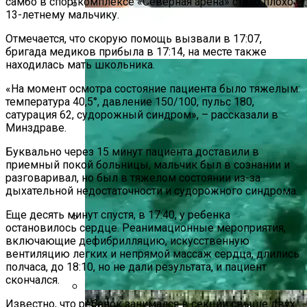
самбо в спорткомплексе «Северная арена» стало плохо
13-летнему мальчику.
В Ряде Стран Наблюдаются Сбои В
Отмечается, что скорую помощь вызвали в 17:07,
Работе Facebook И Instagram
бригада медиков прибыла в 17:14, на месте также
находилась мать школьника.
«На момент осмотра состояние пациента было тяжелым:
температура 40,5°, давление 150/100, пульс 180,
сатурация 62, судорожный синдром», – рассказали в
Минздраве.
Буквально через 15 минут пациента доставили в
приемный покой больницы, мальчик был в сознании и
разговаривал, но был в тяжелом состоянии из-за
дыхательной недостаточности и судорожного синдрома.
Еще десять минут спустя, в 17:40, у ребенка
остановилось сердце. Реанимационные мероприятия,
Как Купить Сотовый Поликарбонат В
включающие дефибрилляцию, искусственную
вентиляцию легких и непрямой массаж сердца, длились
Нижнем Новгороде
полчаса, до 18:10, но не дали результата, и пациент
скончался.
Известно, что ребенок занимался в секции свыше двух