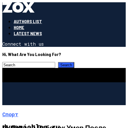
AUTHORS LIST
HOME
LATEST NEWS
Connect with us
Hi, What Are You Looking For?
Спорт
dynamicblog.ru
13-Летний Ребенок Умер После