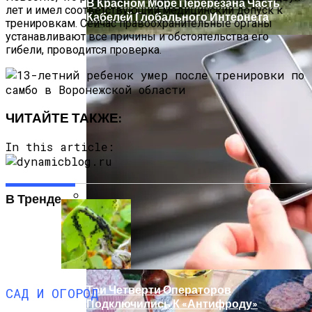
В Красном Море Перерезана Часть
лет и имел соответствующий медицинский допуск к
Кабелей Глобального Интернета
тренировкам. Сейчас правоохранительные органы
устанавливают все причины и обстоятельства его
гибели, проводится проверка.
ЧИТАЙТЕ ТАКЖЕ:
In this article:
В Тренде
Палатка На Троих – Ваш Мобильный
Дом
Три Четверти Операторов
САД И ОГОРОД
Подключились К «Антифроду»