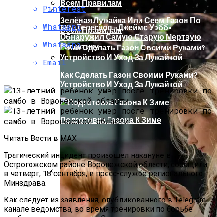
Pinterest
Зелёная Лужайка Или Сеем Газон По
Whatsapp
CNN: Телескоп «Джеймс Уэбб»
Всем Правилам
Обнаружил Самую Старую Мертвую
Whatsapp
Галактику
Email
Как Сделать Газон Своими Руками?
Устройство И Уход За Лужайкой
Подготовка Газона К Зиме
Читать Вести в MAX
Трагический инцидент произошел накануне в
Острогожском районе Воронежской области, сообщили
в четверг, 18 сентября, в пресс-службе регионального
Минздрава.
Когда Сажать Огурцы На Рассаду:
Основные Советы
Как следует из заявления, опубликованного в Telegram-
канале ведомства, во время тренировки по борьбе