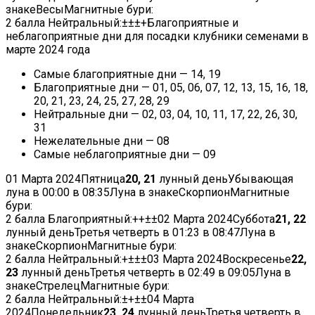
знакеВесыМагнитные бури:
2 балла
Нейтральный:
±
±
±
+
Благоприятные и
неблагоприятные дни для посадки клубники семенами в
марте 2024 года
Самые благоприятные дни — 14, 19
Благоприятные дни — 01, 05, 06, 07, 12, 13, 15, 16, 18,
20, 21, 23, 24, 25, 27, 28, 29
Нейтральные дни — 02, 03, 04, 10, 11, 17, 22, 26, 30,
31
Нежелательные дни — 08
Самые неблагоприятные дни — 09
01 Марта 2024
Пятница
20, 21
лунный деньУбывающая
луна в
00:00
в
08:35
Луна в знакеСкорпионМагнитные
бури:
2 балла
Благоприятный:
+
+
±
±
02 Марта 2024
Суббота
21, 22
лунный деньТретья четверть в
01:23
в
08:47
Луна в
знакеСкорпионМагнитные бури:
2 балла
Нейтральный:
+
±
±
±
03 Марта 2024
Воскресенье
22,
23
лунный деньТретья четверть в
02:49
в
09:05
Луна в
знакеСтрелецМагнитные бури:
2 балла
Нейтральный:
±
+
±
±
04 Марта
2024
Понедельник
23, 24
лунный деньТретья четверть в