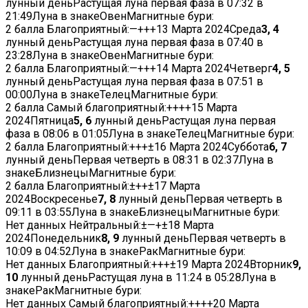
лунный деньРастущая луна первая фаза в
07:32
в
21:49
Луна в знакеОвенМагнитные бури:
2 балла
Благоприятный:
—
+
+
+
13 Марта 2024
Среда
3, 4
лунный деньРастущая луна первая фаза в
07:40
в
23:28
Луна в знакеОвенМагнитные бури:
2 балла
Благоприятный:
—
+
+
+
14 Марта 2024
Четверг
4, 5
лунный деньРастущая луна первая фаза в
07:51
в
00:00
Луна в знакеТелецМагнитные бури:
2 балла
Самый благоприятный:
+
+
+
+
15 Марта
2024
Пятница
5, 6
лунный деньРастущая луна первая
фаза в
08:06
в
01:05
Луна в знакеТелецМагнитные бури:
2 балла
Благоприятный:
+
+
+
±
16 Марта 2024
Суббота
6, 7
лунный деньПервая четверть в
08:31
в
02:37
Луна в
знакеБлизнецыМагнитные бури:
2 балла
Благоприятный:
±
+
+
±
17 Марта
2024
Воскресенье
7, 8
лунный деньПервая четверть в
09:11
в
03:55
Луна в знакеБлизнецыМагнитные бури:
Нет данных
Нейтральный:
±
—
+
±
18 Марта
2024
Понедельник
8, 9
лунный деньПервая четверть в
10:09
в
04:52
Луна в знакеРакМагнитные бури:
Нет данных
Благоприятный:
+
+
+
±
19 Марта 2024
Вторник
9,
10
лунный деньРастущая луна в
11:24
в
05:28
Луна в
знакеРакМагнитные бури:
Нет данных
Самый благоприятный:
+
+
+
+
20 Марта