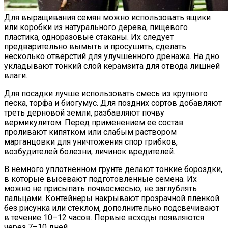
Для выращивания семян можно использовать ящики
или коробки из натурального дерева, пищевого
пластика, одноразовые стаканы. Их следует
предварительно вымыть и просушить, сделать
несколько отверстий для улучшенного дренажа. На дно
укладывают тонкий слой керамзита для отвода лишней
влаги.
Для посадки лучше использовать смесь из крупного
песка, торфа и биогумус. Для поздних сортов добавляют
треть дерновой земли, разбавляют почву
вермикулитом. Перед применением ее состав
проливают кипятком или слабым раствором
марганцовки для уничтожения спор грибков,
возбудителей болезни, личинок вредителей.
В немного уплотненном грунте делают тонкие бороздки,
в которые высевают подготовленные семена. Их
можно не присыпать почвосмесью, не заглублять
пальцами. Контейнеры накрывают прозрачной пленкой
без рисунка или стеклом, дополнительно подсвечивают
в течение 10–12 часов. Первые всходы появляются
через 7–10 дней.