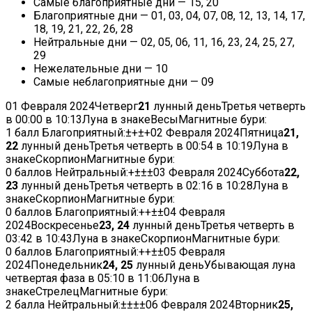
Самые благоприятные дни — 15, 20
Благоприятные дни — 01, 03, 04, 07, 08, 12, 13, 14, 17,
18, 19, 21, 22, 26, 28
Нейтральные дни — 02, 05, 06, 11, 16, 23, 24, 25, 27,
29
Нежелательные дни — 10
Самые неблагоприятные дни — 09
01 Февраля 2024
Четверг
21
лунный деньТретья четверть
в
00:00
в
10:13
Луна в знакеВесыМагнитные бури:
1 балл
Благоприятный:
±
+
±
+
02 Февраля 2024
Пятница
21,
22
лунный деньТретья четверть в
00:54
в
10:19
Луна в
знакеСкорпионМагнитные бури:
0 баллов
Нейтральный:
+
±
±
±
03 Февраля 2024
Суббота
22,
23
лунный деньТретья четверть в
02:16
в
10:28
Луна в
знакеСкорпионМагнитные бури:
0 баллов
Благоприятный:
+
+
±
±
04 Февраля
2024
Воскресенье
23, 24
лунный деньТретья четверть в
03:42
в
10:43
Луна в знакеСкорпионМагнитные бури:
0 баллов
Благоприятный:
+
+
±
±
05 Февраля
2024
Понедельник
24, 25
лунный деньУбывающая луна
четвертая фаза в
05:10
в
11:06
Луна в
знакеСтрелецМагнитные бури:
2 балла
Нейтральный:
±
±
±
±
06 Февраля 2024
Вторник
25,