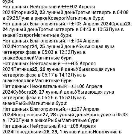
бури:
Нет данных
Нейтральный:
±
±
±
±
02 Апреля
2024
Вторник
22, 23
лунный деньТретья четверть в
04:08
в
09:25
Луна в знакеКозерогМагнитные бури:
Нет данных
Благоприятный:
+
+
±
+
03 Апреля 2024
Среда
23,
24
лунный деньТретья четверть в
04:43
в
10:53
Луна в
знакеКозерогМагнитные бури:
Нет данных
Благоприятный:
+
+
±
+
04 Апреля
2024
Четверг
24, 25
лунный деньУбывающая луна
четвертая фаза в
05:03
в
12:32
Луна в
знакеВодолейМагнитные бури:
Нет данных
Нейтральный:
—
±
±
+
05 Апреля
2024
Пятница
25, 26
лунный деньУбывающая луна
четвертая фаза в
05:17
в
14:12
Луна в
знакеВодолейМагнитные бури:
Нет данных
Нежелательный:
—
±
±
±
06 Апреля
2024
Суббота
26, 27
лунный деньУбывающая луна
четвертая фаза в
05:26
в
15:52
Луна в
знакеРыбыМагнитные бури:
Нет данных
Благоприятный:
+
+
±
±
07 Апреля
2024
Воскресенье
27, 28
лунный деньНоволуние в
05:33
в
17:30
Луна в знакеРыбыМагнитные бури:
Нет данных
Нейтральный:
+
±
—
±
08 Апреля
2024
Понедельник
28, 29, 1
лунный деньНоволуние в