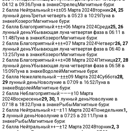
04:12
в
09:36
Луна в знакеСтрелецМагнитные бури:
2 балла
Нейтральный:
±
+
±
±
05 Марта 2024
Вторник
24, 25
лунный деньТретья четверть в
05:23
в
10:29
Луна в
знакеКозерогМагнитные бури:
2 балла
Благоприятный:
+
±
±
+
06 Марта 2024
Среда
25, 26
лунный деньУбывающая луна четвертая фаза в
06:11
в
11:48
Луна в знакеКозерогМагнитные бури:
2 балла
Благоприятный:
+
±
±
+
07 Марта 2024
Четверг
26, 27
лунный деньУбывающая луна четвертая фаза в
06:40
в
13:25
Луна в знакеКозерогМагнитные бури:
2 балла
Благоприятный:
+
+
±
+
08 Марта 2024
Пятница
27, 28
лунный деньУбывающая луна четвертая фаза в
06:58
в
15:09
Луна в знакеВодолейМагнитные бури:
2 балла
Нежелательный:
—
±
±
±
09 Марта 2024
Суббота
28,
29
лунный деньНоволуние в
07:09
в
16:52
Луна в
знакеВодолейМагнитные бури:
2 балла
Неблагоприятный:
—
—
—
±
10 Марта
2024
Воскресенье
29, 30, 1
лунный деньНоволуние в
07:18
в
18:32
Луна в знакеРыбыМагнитные бури:
2 балла
Нейтральный:
+
±
—
±
11 Марта 2024
Понедельник
1,
2
лунный деньНоволуние в
07:25
в
20:11
Луна в
знакеРыбыМагнитные бури:
2 балла
Нейтральный:
+
+
—
±
12 Марта 2024
Вторник
2, 3