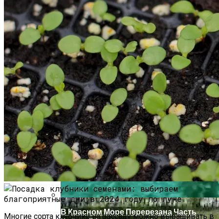
В Ряде Стран Наблюдаются Сбои В
Работе Facebook И Instagram
Как Купить Сотовый Поликарбонат В
Нижнем Новгороде
В Красном Море Перерезана Часть
Многие сорта клубники на рассаду можно выращивать в