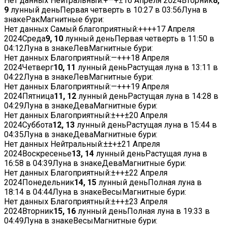
Нет данных
Нейтральный:
+
—
+
±
16 Апреля 2024
Вторник
8,
9
лунный деньПервая четверть в
10:27
в
03:56
Луна в
знакеРакМагнитные бури:
Нет данных
Самый благоприятный:
+
+
+
+
17 Апреля
2024
Среда
9, 10
лунный деньПервая четверть в
11:50
в
04:12
Луна в знакеЛевМагнитные бури:
Нет данных
Благоприятный:
—
+
+
+
18 Апреля
2024
Четверг
10, 11
лунный деньРастущая луна в
13:11
в
04:22
Луна в знакеЛевМагнитные бури:
Нет данных
Благоприятный:
—
+
+
+
19 Апреля
2024
Пятница
11, 12
лунный деньРастущая луна в
14:28
в
04:29
Луна в знакеДеваМагнитные бури:
Нет данных
Благоприятный:
±
+
+
±
20 Апреля
2024
Суббота
12, 13
лунный деньРастущая луна в
15:44
в
04:35
Луна в знакеДеваМагнитные бури:
Нет данных
Нейтральный:
±
±
+
±
21 Апреля
2024
Воскресенье
13, 14
лунный деньРастущая луна в
16:58
в
04:39
Луна в знакеДеваМагнитные бури:
Нет данных
Благоприятный:
±
+
+
±
22 Апреля
2024
Понедельник
14, 15
лунный деньПолная луна в
18:14
в
04:44
Луна в знакеВесыМагнитные бури:
Нет данных
Благоприятный:
±
+
+
±
23 Апреля
2024
Вторник
15, 16
лунный деньПолная луна в
19:33
в
04:49
Луна в знакеВесыМагнитные бури: