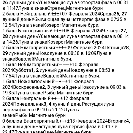
26
лунный деньУбывающая луна четвертая фаза в
06:31
в
11:47
Луна в знакеСтрелецМагнитные бури:
2 балла
Нейтральный:
±
±
±
+
07 Февраля 2024
Среда
26, 27
лунный деньУбывающая луна четвертая фаза в
07:35
в
12:54
Луна в знакеКозерогМагнитные бури:
1 балл
Благоприятный:
+
+
±
+
08 Февраля 2024
Четверг
27,
28
лунный деньУбывающая луна четвертая фаза в
08:14
в
14:26
Луна в знакеКозерогМагнитные бури:
2 балла
Благоприятный:
+
±
±
+
09 Февраля 2024
Пятница
28,
29
лунный деньНоволуние в
08:38
в
16:09
Луна в
знакеВодолейМагнитные бури:
1 балл
Неблагоприятный:
—
—
—
±
10 Февраля
2024
Суббота
1, 2
лунный деньНоволуние в
08:53
в
17:54
Луна в знакеВодолейМагнитные бури:
1 балл
Нежелательный:
—
+
—
±
11 Февраля
2024
Воскресенье
2, 3
лунный деньНоволуние в
09:03
в
19:35
Луна в знакеРыбыМагнитные бури:
2 балла
Нейтральный:
+
+
—
±
12 Февраля
2024
Понедельник
3, 4
лунный деньРастущая луна
первая фаза в
09:10
в
21:12
Луна в
знакеРыбыМагнитные бури:
0 баллов
Благоприятный:
+
+
+
±
13 Февраля 2024
Вторник
4,
5
лунный деньРастущая луна первая фаза в
09:17
в
22:47
Луна в знакеОвенМагнитные бури: