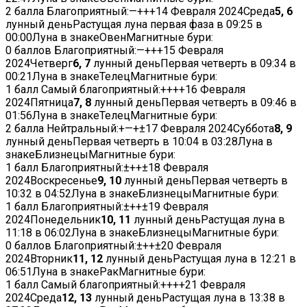
2 балла
Благоприятный:
—
+
+
+
14 Февраля 2024
Среда
5, 6
лунный деньРастущая луна первая фаза в
09:25
в
00:00
Луна в знакеОвенМагнитные бури:
0 баллов
Благоприятный:
—
+
+
+
15 Февраля
2024
Четверг
6, 7
лунный деньПервая четверть в
09:34
в
00:21
Луна в знакеТелецМагнитные бури:
1 балл
Самый благоприятный:
+
+
+
+
16 Февраля
2024
Пятница
7, 8
лунный деньПервая четверть в
09:46
в
01:56
Луна в знакеТелецМагнитные бури:
2 балла
Нейтральный:
+
—
+
±
17 Февраля 2024
Суббота
8, 9
лунный деньПервая четверть в
10:04
в
03:28
Луна в
знакеБлизнецыМагнитные бури:
1 балл
Благоприятный:
±
+
+
±
18 Февраля
2024
Воскресенье
9, 10
лунный деньПервая четверть в
10:32
в
04:52
Луна в знакеБлизнецыМагнитные бури:
1 балл
Благоприятный:
±
+
+
±
19 Февраля
2024
Понедельник
10, 11
лунный деньРастущая луна в
11:18
в
06:02
Луна в знакеБлизнецыМагнитные бури:
0 баллов
Благоприятный:
±
+
+
±
20 Февраля
2024
Вторник
11, 12
лунный деньРастущая луна в
12:21
в
06:51
Луна в знакеРакМагнитные бури:
1 балл
Самый благоприятный:
+
+
+
+
21 Февраля
2024
Среда
12, 13
лунный деньРастущая луна в
13:38
в