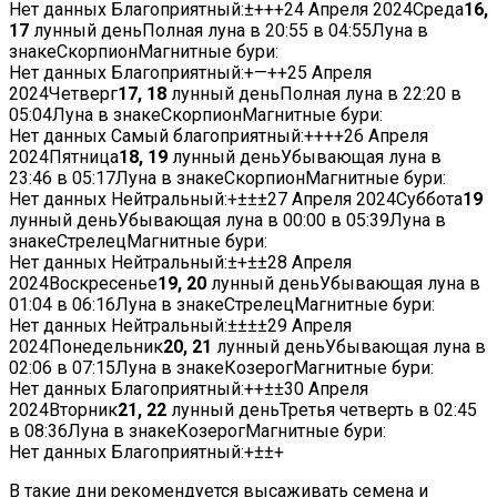
Нет данных
Благоприятный:
±
+
+
+
24 Апреля 2024
Среда
16,
17
лунный деньПолная луна в
20:55
в
04:55
Луна в
знакеСкорпионМагнитные бури:
Нет данных
Благоприятный:
+
—
+
+
25 Апреля
2024
Четверг
17, 18
лунный деньПолная луна в
22:20
в
05:04
Луна в знакеСкорпионМагнитные бури:
Нет данных
Самый благоприятный:
+
+
+
+
26 Апреля
2024
Пятница
18, 19
лунный деньУбывающая луна в
23:46
в
05:17
Луна в знакеСкорпионМагнитные бури:
Нет данных
Нейтральный:
+
±
±
±
27 Апреля 2024
Суббота
19
лунный деньУбывающая луна в
00:00
в
05:39
Луна в
знакеСтрелецМагнитные бури:
Нет данных
Нейтральный:
±
+
±
±
28 Апреля
2024
Воскресенье
19, 20
лунный деньУбывающая луна в
01:04
в
06:16
Луна в знакеСтрелецМагнитные бури:
Нет данных
Нейтральный:
±
±
±
±
29 Апреля
2024
Понедельник
20, 21
лунный деньУбывающая луна в
02:06
в
07:15
Луна в знакеКозерогМагнитные бури:
Нет данных
Благоприятный:
+
+
±
±
30 Апреля
2024
Вторник
21, 22
лунный деньТретья четверть в
02:45
в
08:36
Луна в знакеКозерогМагнитные бури:
Нет данных
Благоприятный:
+
±
±
+
В такие дни рекомендуется высаживать семена и