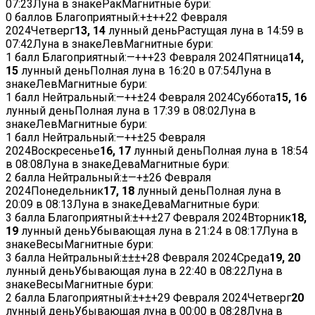
07:23
Луна в знакеРакМагнитные бури:
0 баллов
Благоприятный:
+
±
+
+
22 Февраля
2024
Четверг
13, 14
лунный деньРастущая луна в
14:59
в
07:42
Луна в знакеЛевМагнитные бури:
1 балл
Благоприятный:
—
+
+
+
23 Февраля 2024
Пятница
14,
15
лунный деньПолная луна в
16:20
в
07:54
Луна в
знакеЛевМагнитные бури:
1 балл
Нейтральный:
—
+
+
±
24 Февраля 2024
Суббота
15, 16
лунный деньПолная луна в
17:39
в
08:02
Луна в
знакеЛевМагнитные бури:
1 балл
Нейтральный:
—
+
+
±
25 Февраля
2024
Воскресенье
16, 17
лунный деньПолная луна в
18:54
в
08:08
Луна в знакеДеваМагнитные бури:
2 балла
Нейтральный:
±
—
+
±
26 Февраля
2024
Понедельник
17, 18
лунный деньПолная луна в
20:09
в
08:13
Луна в знакеДеваМагнитные бури:
3 балла
Благоприятный:
±
+
+
±
27 Февраля 2024
Вторник
18,
19
лунный деньУбывающая луна в
21:24
в
08:17
Луна в
знакеВесыМагнитные бури:
3 балла
Нейтральный:
±
±
±
+
28 Февраля 2024
Среда
19, 20
лунный деньУбывающая луна в
22:40
в
08:22
Луна в
знакеВесыМагнитные бури:
2 балла
Благоприятный:
±
+
±
+
29 Февраля 2024
Четверг
20
лунный деньУбывающая луна в
00:00
в
08:28
Луна в