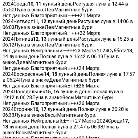
2024
Среда
10, 11
лунный деньРастущая луна в
12:44
в
05:50
Луна в знакеЛевМагнитные бури:
Нет данных
Благоприятный:
—
+
+
+
21 Марта
2024
Четверг
11, 12
лунный деньРастущая луна в
14:06
в
06:03
Луна в знакеЛевМагнитные бури:
Нет данных
Благоприятный:
—
+
+
+
22 Марта
2024
Пятница
12, 13
лунный деньРастущая луна в
15:25
в
06:12
Луна в знакеЛевМагнитные бури:
Нет данных
Нейтральный:
—
±
+
±
23 Марта 2024
Суббота
13,
14
лунный деньПолная луна в
16:42
в
06:19
Луна в
знакеДеваМагнитные бури:
Нет данных
Благоприятный:
±
+
+
±
24 Марта
2024
Воскресенье
14, 15
лунный деньПолная луна в
17:57
в
06:24
Луна в знакеДеваМагнитные бури:
Нет данных
Благоприятный:
±
+
+
±
25 Марта
2024
Понедельник
15, 16
лунный деньПолная луна в
19:12
в
06:28
Луна в знакеВесыМагнитные бури:
Нет данных
Благоприятный:
±
+
+
±
26 Марта
2024
Вторник
16, 17
лунный деньПолная луна в
20:28
в
06:33
Луна в знакеВесыМагнитные бури:
Нет данных
Нейтральный:
±
—
+
+
27 Марта 2024
Среда
17,
18
лунный деньПолная луна в
21:47
в
06:38
Луна в
знакеВесыМагнитные бури: