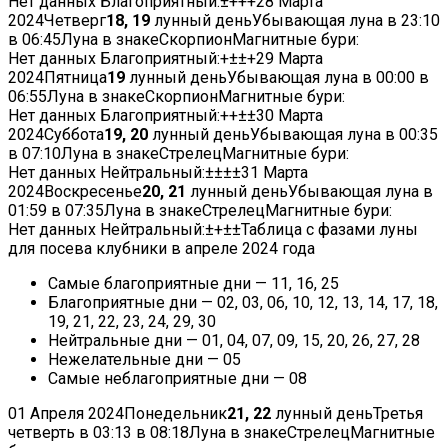
Нет данных
Благоприятный:
±
+
+
+
28 Марта
2024
Четверг
18, 19
лунный деньУбывающая луна в
23:10
в
06:45
Луна в знакеСкорпионМагнитные бури:
Нет данных
Благоприятный:
+
±
±
+
29 Марта
2024
Пятница
19
лунный деньУбывающая луна в
00:00
в
06:55
Луна в знакеСкорпионМагнитные бури:
Нет данных
Благоприятный:
+
+
±
±
30 Марта
2024
Суббота
19, 20
лунный деньУбывающая луна в
00:35
в
07:10
Луна в знакеСтрелецМагнитные бури:
Нет данных
Нейтральный:
±
±
±
±
31 Марта
2024
Воскресенье
20, 21
лунный деньУбывающая луна в
01:59
в
07:35
Луна в знакеСтрелецМагнитные бури:
Нет данных
Нейтральный:
±
+
±
±
Таблица с фазами луны
для посева клубники в апреле 2024 года
Самые благоприятные дни — 11, 16, 25
Благоприятные дни — 02, 03, 06, 10, 12, 13, 14, 17, 18,
19, 21, 22, 23, 24, 29, 30
Нейтральные дни — 01, 04, 07, 09, 15, 20, 26, 27, 28
Нежелательные дни — 05
Самые неблагоприятные дни — 08
01 Апреля 2024
Понедельник
21, 22
лунный деньТретья
четверть в
03:13
в
08:18
Луна в знакеСтрелецМагнитные