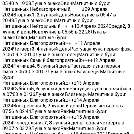
05:40
в
19:08
Луна в знакеОвенМагнитные бури:
Нет данных
Неблагоприятный:
—
—
—
±
09 Апреля
2024
Вторник
1, 2
лунный деньНоволуние в
05:47
в
20:48
Луна в знакеОвенМагнитные бури:
Нет данных
Нейтральный:
—
+
—
+
10 Апреля 2024
Среда
2, 3
лунный деньНоволуние в
05:56
в
22:28
Луна в
знакеТелецМагнитные бури:
Нет данных
Благоприятный:
+
+
—
+
11 Апреля
2024
Четверг
3, 4
лунный деньРастущая луна первая фаза
в
06:09
в
00:00
Луна в знакеТелецМагнитные бури:
Нет данных
Самый благоприятный:
+
+
+
+
12 Апреля
2024
Пятница
4, 5
лунный деньРастущая луна первая
фаза в
06:30
в
00:07
Луна в знакеБлизнецыМагнитные
бури:
Нет данных
Благоприятный:
±
+
+
±
13 Апреля
2024
Суббота
5, 6
лунный деньРастущая луна первая фаза
в
07:03
в
01:36
Луна в знакеБлизнецыМагнитные бури:
Нет данных
Благоприятный:
±
+
+
±
14 Апреля
2024
Воскресенье
6, 7
лунный деньПервая четверть в
07:56
в
02:44
Луна в знакеРакМагнитные бури:
Нет данных
Благоприятный:
+
+
+
±
15 Апреля
2024
Понедельник
7, 8
лунный деньПервая четверть в
09:07
в
03:29
Луна в знакеРакМагнитные бури: