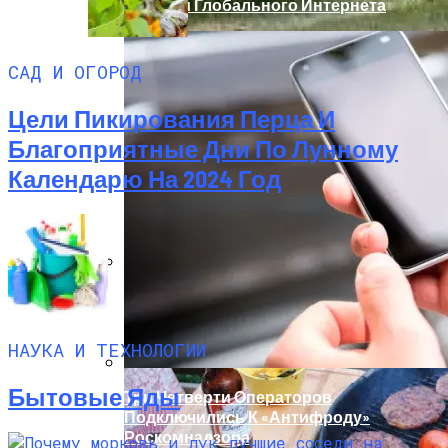
Кабелей Глобального Интернета
САД И ОГОРОД
Цели Пикирования Перца И
Благоприятные Дни По Лунному
Календарю На 2024 Год
Палатка На Троих – Ваш Мобильный
Дом
НАУКА И ТЕХНОЛОГИИ
Бытовые Яды
Три Четверти Операторов
Подключились К «Антифроду»
Роскомнадзора