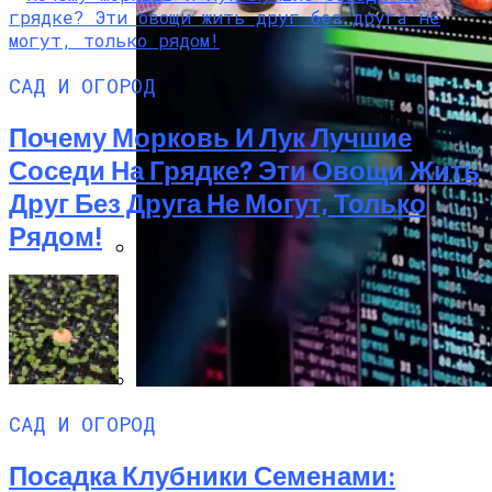
САД И ОГОРОД
Почему Морковь И Лук Лучшие
Соседи На Грядке? Эти Овощи Жить
Друг Без Друга Не Могут, Только
Рядом!
Преимущества И Особенности
Угольных Грилей
IT-Армия Украины Может Пойти По
САД И ОГОРОД
Пути ИГ И «Аль-Каиды»
Посадка Клубники Семенами: