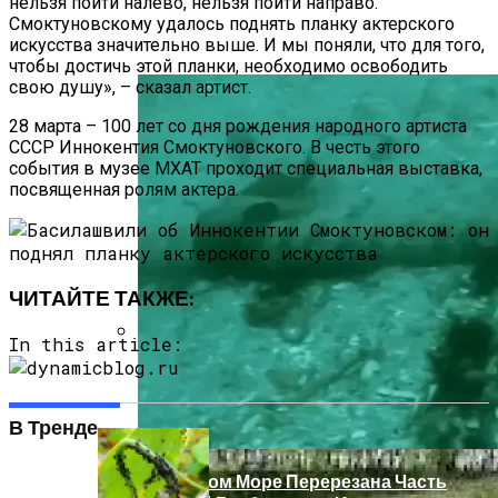
нельзя пойти налево, нельзя пойти направо.
В Ряде Стран Наблюдаются Сбои В
Смоктуновскому удалось поднять планку актерского
искусства значительно выше. И мы поняли, что для того,
Работе Facebook И Instagram
чтобы достичь этой планки, необходимо освободить
свою душу», – сказал артист.
28 марта – 100 лет со дня рождения народного артиста
СССР Иннокентия Смоктуновского. В честь этого
события в музее МХАТ проходит специальная выставка,
посвященная ролям актера.
ЧИТАЙТЕ ТАКЖЕ:
In this article:
Как Купить Сотовый Поликарбонат В
Нижнем Новгороде
В Тренде
В Красном Море Перерезана Часть