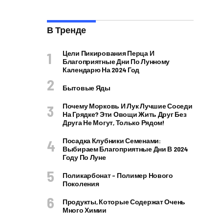
В Тренде
Цели Пикирования Перца И
Благоприятные Дни По Лунному
Календарю На 2024 Год
Бытовые Яды
Почему Морковь И Лук Лучшие Соседи
На Грядке? Эти Овощи Жить Друг Без
Друга Не Могут, Только Рядом!
Посадка Клубники Семенами:
Выбираем Благоприятные Дни В 2024
Году По Луне
Поликарбонат – Полимер Нового
Поколения
Продукты, Которые Содержат Очень
Много Химии