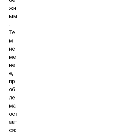
жн
ым
.
Те
м
не
ме
не
е,
пр
об
ле
ма
ост
ает
ся: