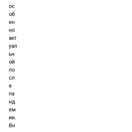
ос
об
ен
но
акт
уал
ьн
ой
по
сл
е
па
нд
ем
ии.
Вн