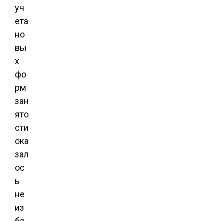
уч
ета
но
вы
х
фо
рм
зан
ято
сти
ока
зал
ос
ь
не
из
бе