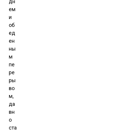
дн
ем
и
об
ед
ен
ны
м
пе
ре
ры
во
м,
да
вн
о
ста