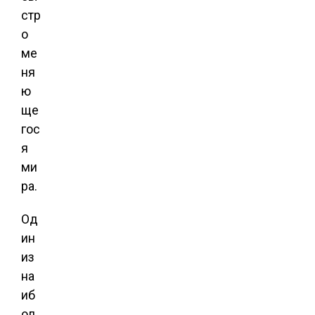
стр
о
ме
ня
ю
ще
гос
я
ми
ра.
Од
ин
из
на
иб
ол