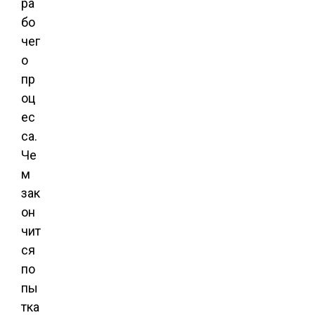
ра
бо
чег
о
пр
оц
ес
са.
Че
м
зак
он
чит
ся
по
пы
тка