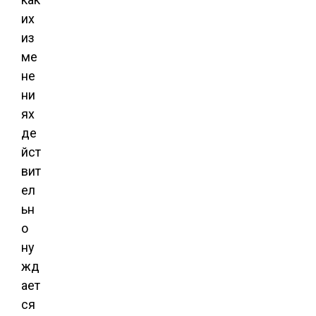
их
из
ме
не
ни
ях
де
йст
вит
ел
ьн
о
ну
жд
ает
ся