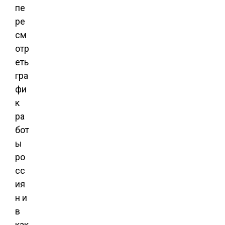
пе
ре
см
отр
еть
гра
фи
к
ра
бот
ы
ро
сс
ия
н и
в
как