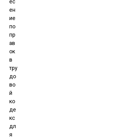
ес
ен
ие
по
пр
ав
ок
в
тру
до
во
й
ко
де
кс
дл
я