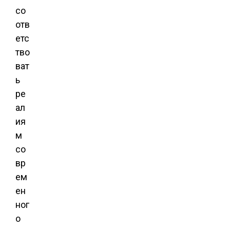
со
отв
етс
тво
ват
ь
ре
ал
ия
м
со
вр
ем
ен
ног
о