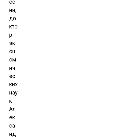
сс
ии,
до
кто
р
эк
он
ом
ич
ес
ких
нау
к
Ал
ек
са
нд