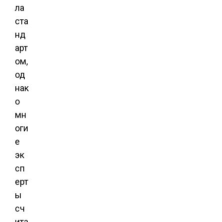
ла
ста
нд
арт
ом,
од
нак
о
мн
оги
е
эк
сп
ерт
ы
сч
ита