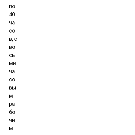
по
40
ча
со
в, с
во
сь
ми
ча
со
вы
м
ра
бо
чи
м