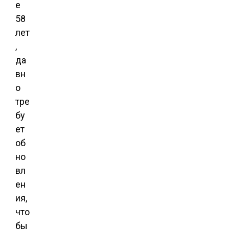
е
58
лет
,
да
вн
о
тре
бу
ет
об
но
вл
ен
ия,
что
бы