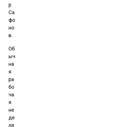
р
Са
фо
но
в.
Об
ыч
на
я
ра
бо
ча
я
не
де
ля