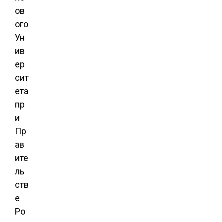
ов
ого
Ун
ив
ер
сит
ета
пр
и
Пр
ав
ите
ль
ств
е
Ро