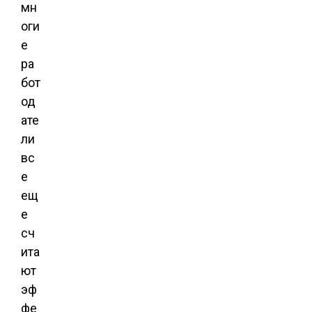
мн
оги
е
ра
бот
од
ате
ли
вс
е
ещ
е
сч
ита
ют
эф
фе