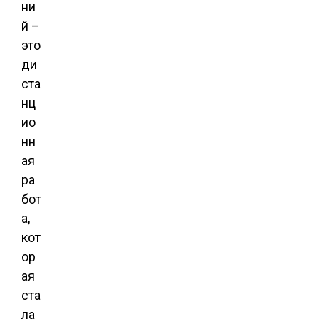
ни
й –
это
ди
ста
нц
ио
нн
ая
ра
бот
а,
кот
ор
ая
ста
ла