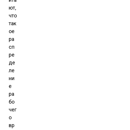
ют,
что
так
ое
ра
сп
ре
де
ле
ни
е
ра
бо
чег
о
вр