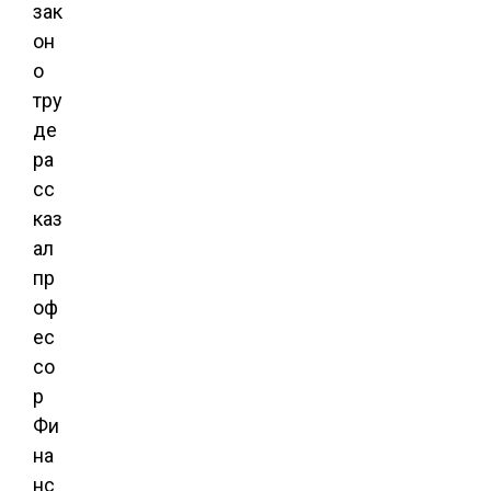
зак
он
о
тру
де
ра
сс
каз
ал
пр
оф
ес
со
р
Фи
на
нс