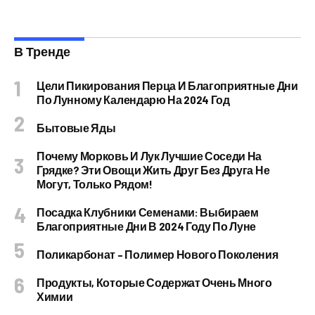
В Тренде
Цели Пикирования Перца И Благоприятные Дни
По Лунному Календарю На 2024 Год
Бытовые Яды
Почему Морковь И Лук Лучшие Соседи На
Грядке? Эти Овощи Жить Друг Без Друга Не
Могут, Только Рядом!
Посадка Клубники Семенами: Выбираем
Благоприятные Дни В 2024 Году По Луне
Поликарбонат – Полимер Нового Поколения
Продукты, Которые Содержат Очень Много
Химии