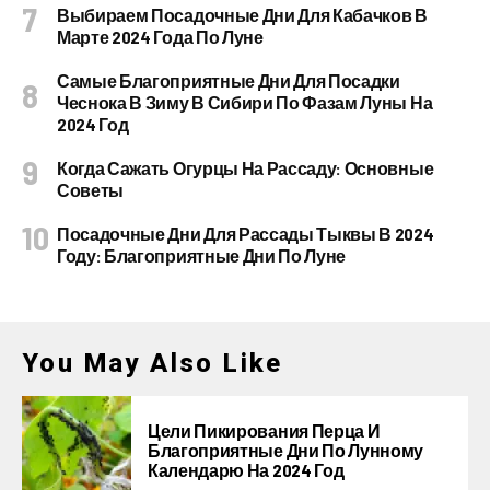
Выбираем Посадочные Дни Для Кабачков В
Марте 2024 Года По Луне
Самые Благоприятные Дни Для Посадки
Чеснока В Зиму В Сибири По Фазам Луны На
2024 Год
Когда Сажать Огурцы На Рассаду: Основные
Советы
Посадочные Дни Для Рассады Тыквы В 2024
Году: Благоприятные Дни По Луне
You May Also Like
Цели Пикирования Перца И
Благоприятные Дни По Лунному
Календарю На 2024 Год