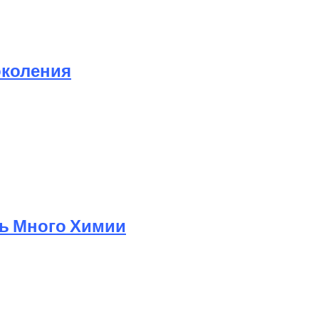
околения
ь Много Химии