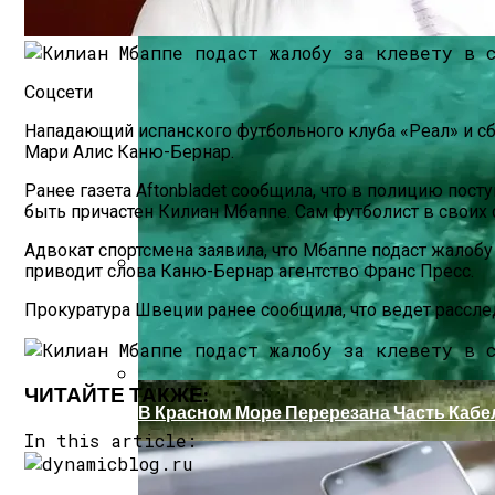
Соцсети
Нападающий испанского футбольного клуба «Реал» и сб
Мари Алис Каню-Бернар.
Ранее газета Aftonbladet сообщила, что в полицию пос
быть причастен Килиан Мбаппе. Сам футболист в свои
Адвокат спортсмена заявила, что Мбаппе подаст жалобу
приводит слова Каню-Бернар агентство Франс Пресс.
Как Купить Сотовый Поликарбонат В Н
Прокуратура Швеции ранее сообщила, что ведет расслед
ЧИТАЙТЕ ТАКЖЕ:
В Красном Море Перерезана Часть Кабе
In this article: