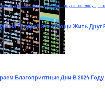
и На Грядке? Эти Овощи Жить Друг Б
х Грилей
 ИГ И «Аль-Каиды»
аем Благоприятные Дни В 2024 Году