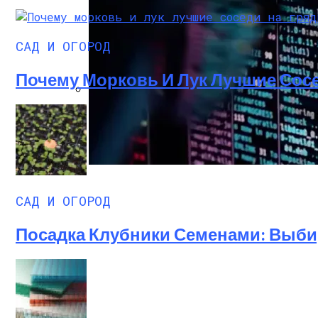
САД И ОГОРОД
Почему Морковь И Лук Лучшие Сосед
Преимущества И Особенности Угольны
IT-Армия Украины Может Пойти По Пути
САД И ОГОРОД
Посадка Клубники Семенами: Выбир