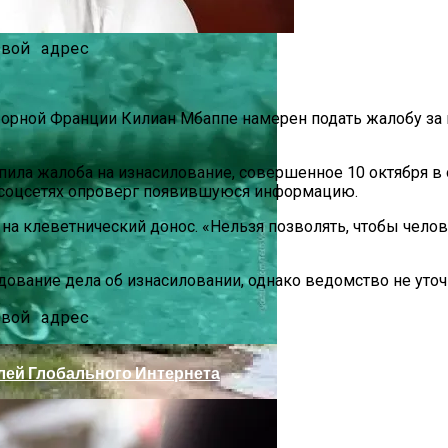
орной Франции Килиан Мбаппе намерен подать жалобу за кл
тупила жалоба на изнасилование, совершенное 10 октября в
х соцсетях опроверг появившуюся информацию.
 на клеветнический донос. «Нельзя позволять, чтобы чело
ижнем Новгороде
ование дела об изнасиловании, однако ведомство не уточня
лей Глобального Интернета