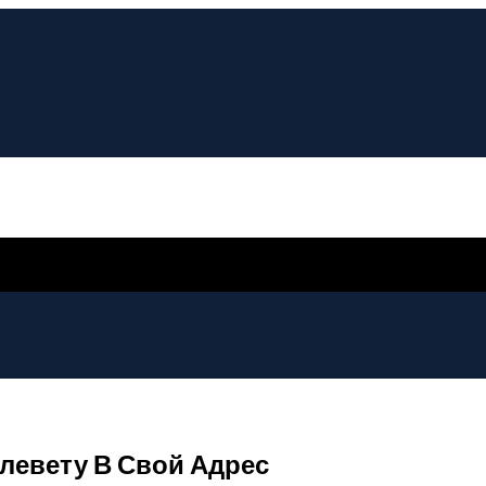
левету В Свой Адрес