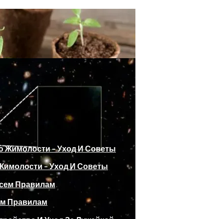
имолости – Уход И Советы
2024 Года По Лунному Календарю
ем Правилам