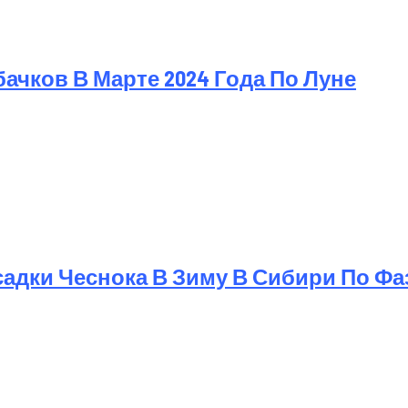
чков В Марте 2024 Года По Луне
дки Чеснока В Зиму В Сибири По Фаз