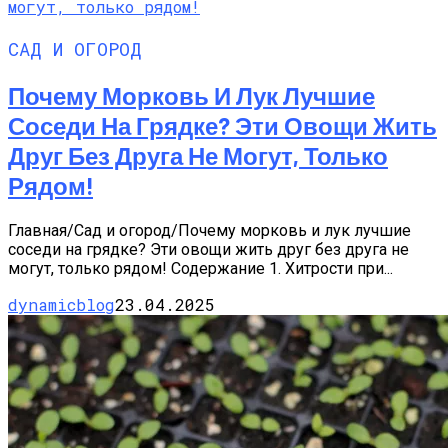
САД И ОГОРОД
Почему Морковь И Лук Лучшие
Соседи На Грядке? Эти Овощи Жить
Друг Без Друга Не Могут, Только
Рядом!
Главная/Сад и огород/Почему морковь и лук лучшие
соседи на грядке? Эти овощи жить друг без друга не
могут, только рядом! Содержание 1. Хитрости при...
dynamicblog
23.04.2025