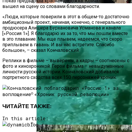
Показ предваряла красная дорожка. Кончаловский
вышел на сцену со словами благодарности.
В Ряде Стран Наблюдаются Сбои В
«Люди, которые поверили в этот в общем-то достаточно
Работе Facebook И Instagram
амбициозный проект, начиная, конечно, с генерального
продюсера Алишера Бурхановича Усманова и канала
[«Россия 1»]. Я благодарю их за то, что мы пошли вместе
в это плавание. Мы еще плывем, надеемся, что скоро
приплывем в гавань. И вы нас встретите. Спасибо
большое», – сказал Кончаловский.
Реплики в фильме – выверены, а кадры – соотнесены с
фото и кинохроникой. Герои фильма – невыдуманные
личности русской истории. Кончаловский добивался
портретного сходства всех 150 персонажей хроник.
Как Купить Сотовый Поликарбонат В
ЧИТАЙТЕ ТАКЖЕ:
Нижнем Новгороде
In this article: