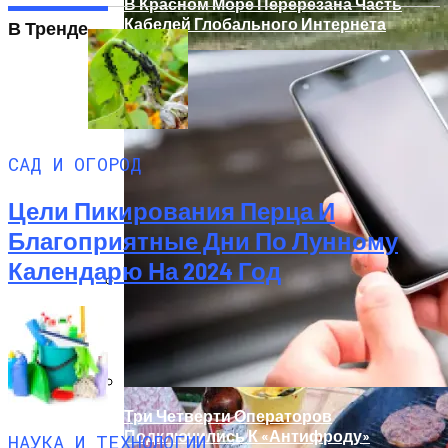
В Красном Море Перерезана Часть
Кабелей Глобального Интернета
В Тренде
САД И ОГОРОД
Цели Пикирования Перца И
Благоприятные Дни По Лунному
Календарю На 2024 Год
Палатка На Троих – Ваш Мобильный
Дом
Три Четверти Операторов
Подключились К «Антифроду»
НАУКА И ТЕХНОЛОГИИ