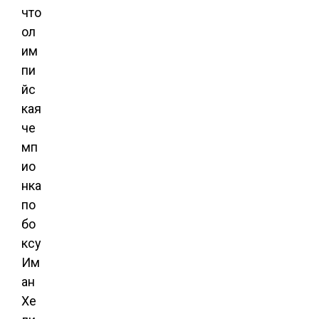
что
ол
им
пи
йс
кая
че
мп
ио
нка
по
бо
ксу
Им
ан
Хе