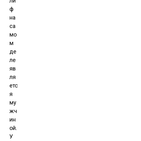
ли
ф
на
са
мо
м
де
ле
яв
ля
етс
я
му
жч
ин
ой.
У