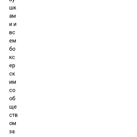
шк
ам
и и
вс
ем
бо
кс
ер
ск
им
со
об
ще
ств
ом
за