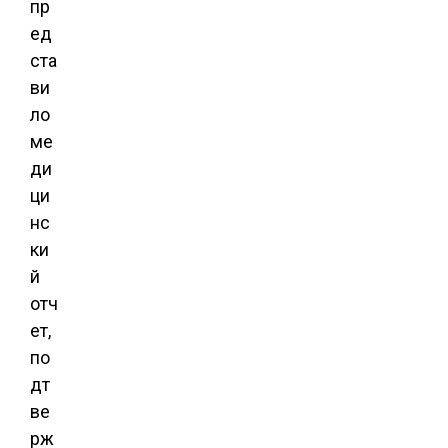
пр
ед
ста
ви
ло
ме
ди
ци
нс
ки
й
отч
ет,
по
дт
ве
рж