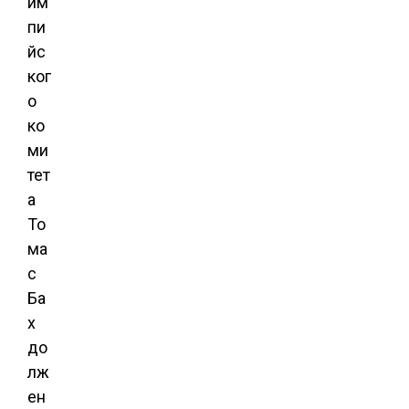
им
пи
йс
ког
о
ко
ми
тет
а
То
ма
с
Ба
х
до
лж
ен