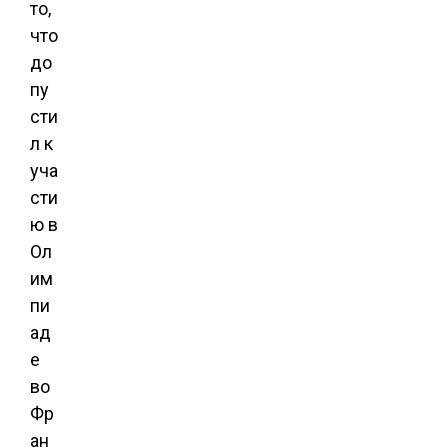
то,
что
до
пу
сти
л к
уча
сти
ю в
Ол
им
пи
ад
е
во
Фр
ан