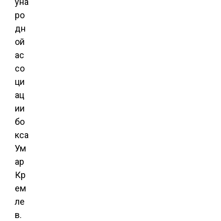
уна
ро
дн
ой
ас
со
ци
ац
ии
бо
кса
Ум
ар
Кр
ем
ле
в.