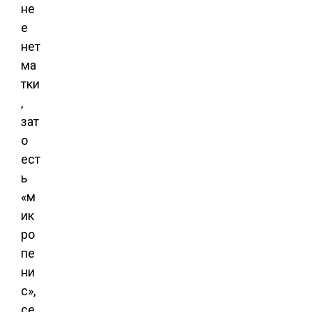
не
е
нет
ма
тки
,
зат
о
ест
ь
«м
ик
ро
пе
ни
с»,
се