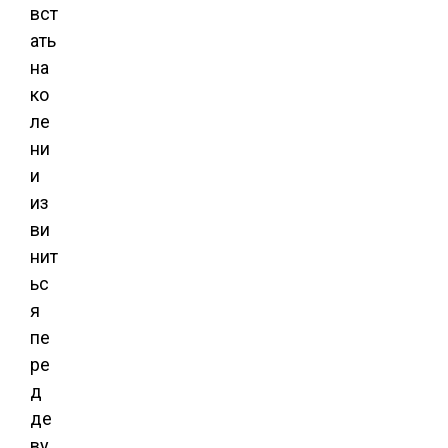
вст
ать
на
ко
ле
ни
и
из
ви
нит
ьс
я
пе
ре
д
де
ву