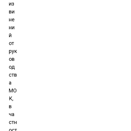
из
ви
не
ни
й
от
рук
ов
од
ств
а
МО
К,
в
ча
стн
ост