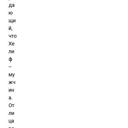
да
ю
щи
й,
что
Хе
ли
ф
–
му
жч
ин
а.
От
ли
ца