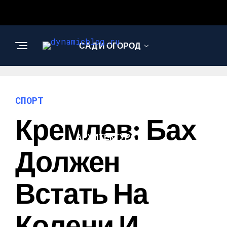
САД И ОГОРОД
НАУКА И
ТЕХНОЛОГИИ
СПОРТ
Кремлев: Бах
АРХИТЕКТУРА И
ДИЗАЙН
Должен
Встать На
Колени И