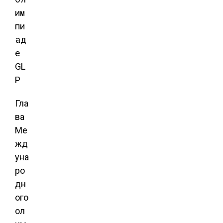
GL
P
Гла
ва
Ме
жд
уна
ро
дн
ого
ол