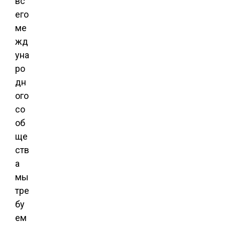
вс
его
ме
жд
уна
ро
дн
ого
со
об
ще
ств
а
мы
тре
бу
ем