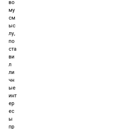
во
му
см
ыс
лу,
по
ста
ви
л
ли
чн
ые
инт
ер
ес
ы
пр