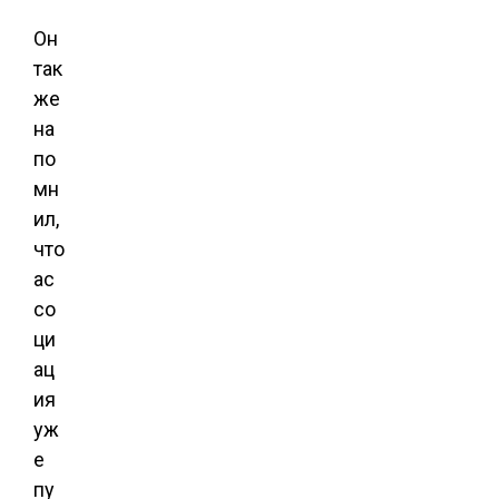
Он
так
же
на
по
мн
ил,
что
ас
со
ци
ац
ия
уж
е
пу