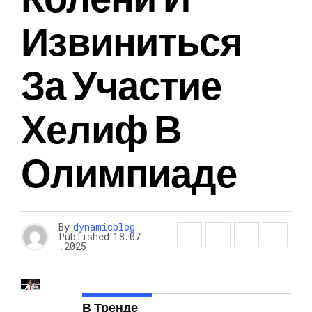
Извиниться
За Участие
Хелиф В
Олимпиаде
By
dynamicblog
Published
18.07
.2025
В Тренде