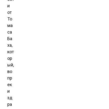
и
от
То
ма
са
Ба
ха,
кот
ор
ый,
во
пр
ек
и
зд
ра