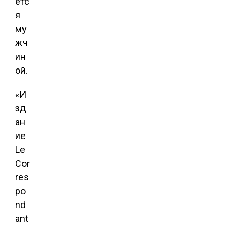
етс
я
му
жч
ин
ой.
«И
зд
ан
ие
Le
Cor
res
po
nd
ant