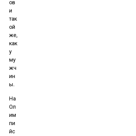
ов
и
так
ой
же,
как
у
му
жч
ин
ы.
На
Ол
им
пи
йс