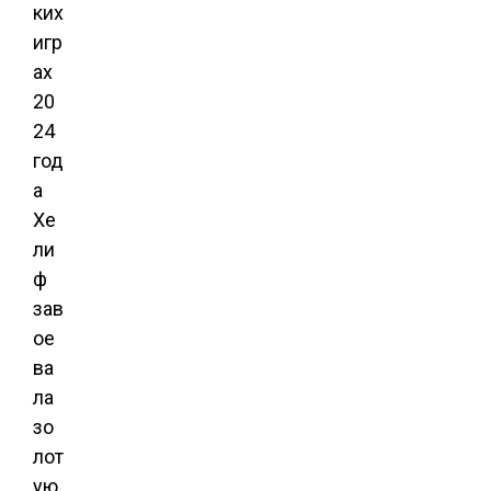
ких
игр
ах
20
24
год
а
Хе
ли
ф
зав
ое
ва
ла
зо
лот
ую