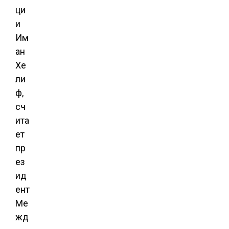
ци
и
Им
ан
Хе
ли
ф,
сч
ита
ет
пр
ез
ид
ент
Ме
жд