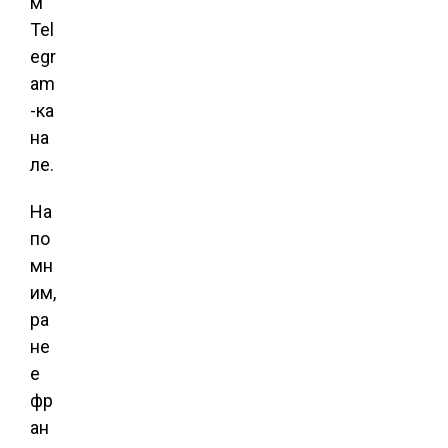
м
Tel
egr
am
-ка
на
ле.
На
по
мн
им,
ра
не
е
фр
ан