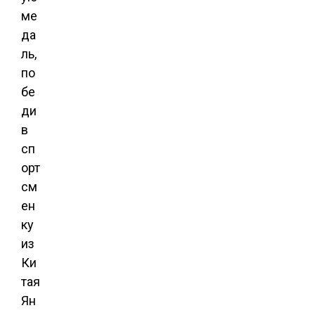
ме
да
ль,
по
бе
ди
в
сп
орт
см
ен
ку
из
Ки
тая
Ян