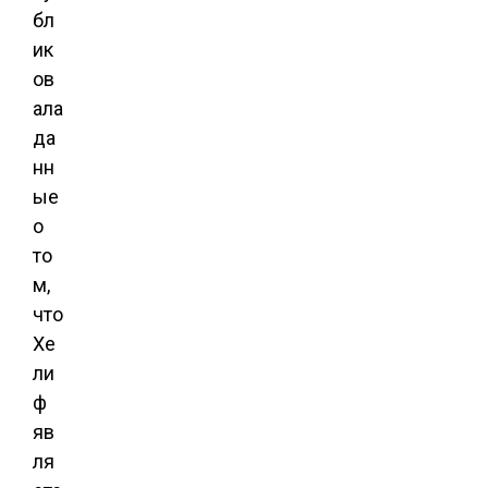
бл
ик
ов
ала
да
нн
ые
о
то
м,
что
Хе
ли
ф
яв
ля