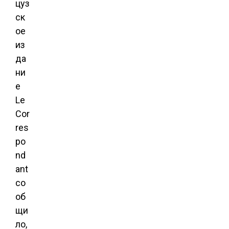
цуз
ск
ое
из
да
ни
е
Le
Cor
res
po
nd
ant
со
об
щи
ло,