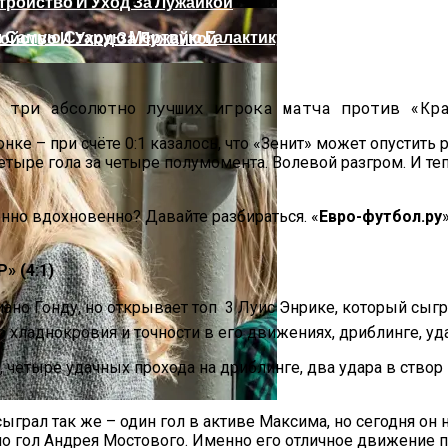
л Самую Старую Мертвую Галактику
ойство И Уход За Лужайкой
ке – при счёте 0:1 казалось, что «Зенит» может опустить 
тыре гола за четыре полумомента. Волевой разгром. И теп
енно вдохновенно? Давайте разбираться. «
Евро-футбол.ру
 (4:1)
ано Гонду, но открывает топ  3 Луис Энрике, который сыг
овные Советы
хладнокровия и точности в его движениях, дриблинге, уд
четыре удачных прохода на дриблинге, два удара в створ 
сыграл так же – один гол в активе Максима, но сегодня он
 Facebook И Instagram
о гол Андрея Мостового. Именно его отличное движение 