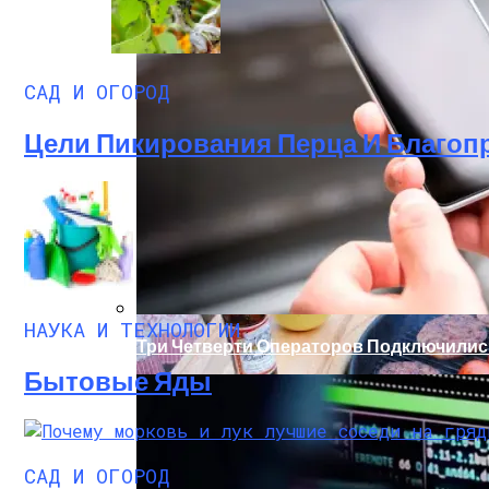
САД И ОГОРОД
Цели Пикирования Перца И Благоп
Палатка На Троих – Ваш Мобильный До
НАУКА И ТЕХНОЛОГИИ
Три Четверти Операторов Подключилис
Бытовые Яды
САД И ОГОРОД