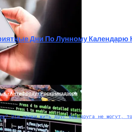
риятные Дни По Лунному Календарю Н
м
ь К «Антифроду» Роскомнадзора