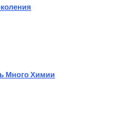
околения
ь Много Химии