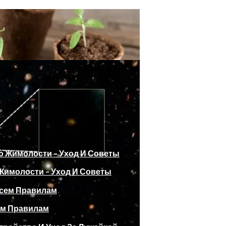
имолости – Уход И Советы
2024 Года По Лунному Календарю
ем Правилам