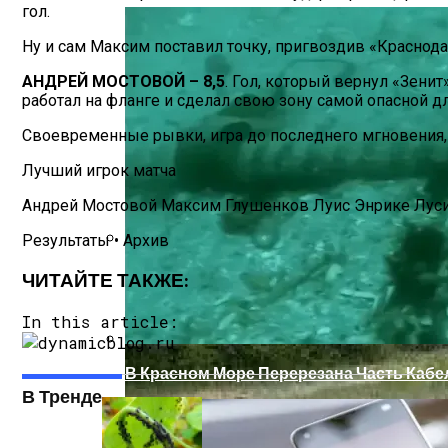
гол.
Ну и сам Максим поставил точку, пригвоздив «Краснода
АНДРЕЙ МОСТОВОЙ – 8,5
. Гол, который вернул «Зенит
работал на фланге и сделал свою зону самой опасной д
Своевременные рывки, игра до последнего мгновения, 
Лучший игрок матча
Андрей Мостовой Максим Глушенков Луис Энрике Луси
Результаты • Архив
Как Купить Сотовый Поликарбонат В Н
ЧИТАЙТЕ ТАКЖЕ:
In this article:
В Красном Море Перерезана Часть Кабе
В Тренде