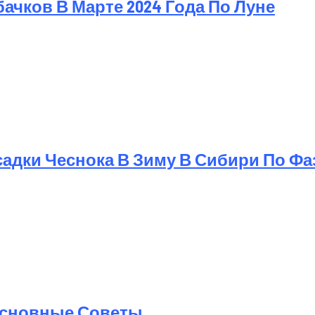
чков В Марте 2024 Года По Луне
дки Чеснока В Зиму В Сибири По Фаз
 Основные Советы