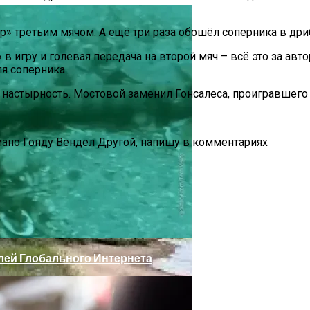
р» третьим мячом. А ещё три раза обошёл соперника в дри
» в игру и голевая передача на второй мяч – всё это за а
ля соперника.
настырность. Мостовой заменил Гонсалеса, проигравшего е
ано Гонду Вендел Другой, напишу в комментариях
ижнем Новгороде
лей Глобального Интернета