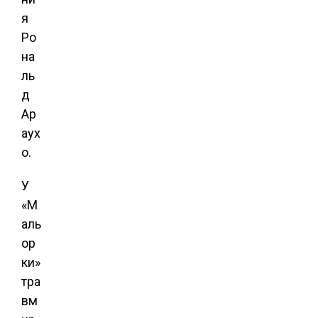
я
Ро
на
ль
д
Ар
аух
о.
У
«М
аль
ор
ки»
тра
вм