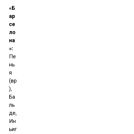
«Б
ар
се
ло
на
»:
Пе
нь
я
(вр
),
Ба
ль
де,
Ин
ьиг