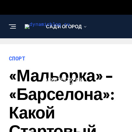
САД И ОГОРОД
НАУКА И
ТЕХНОЛОГИИ
СПОРТ
«Мальорка» –
АРХИТЕКТУРА И
ДИЗАЙН
«Барселона»:
Какой
Стартовый