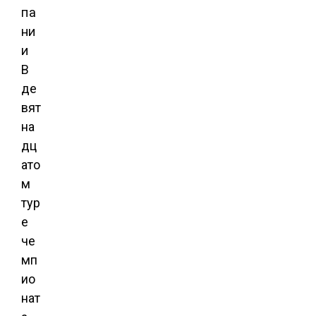
В
де
вят
на
дц
ато
м
тур
е
че
мп
ио
нат