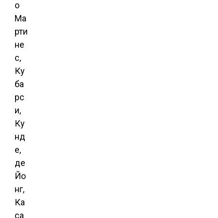
о
Ма
рти
не
с,
Ку
ба
рс
и,
Ку
нд
е,
де
Йо
нг,
Ка
са