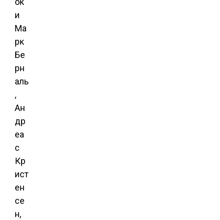
ок
и
Ма
рк
Бе
рн
аль
,
Ан
др
еа
с
Кр
ист
ен
се
н,