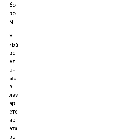
бо
ро
м.
У
«Ба
рс
ел
он
ы»
в
лаз
ар
ете
вр
ата
рь