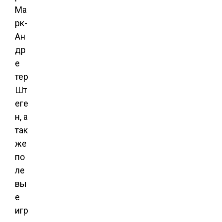
Ма
рк-
Ан
др
е
тер
Шт
еге
н, а
так
же
по
ле
вы
е
игр