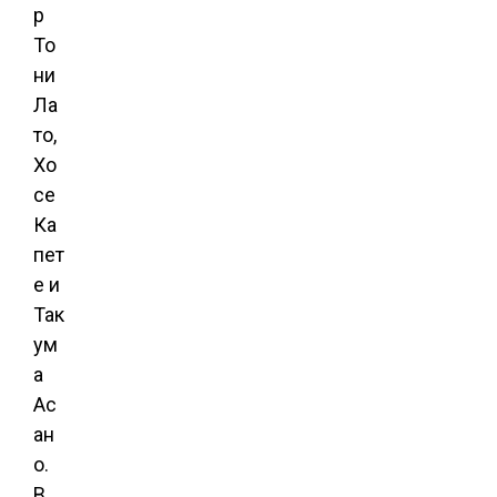
р
То
ни
Ла
то,
Хо
се
Ка
пет
е и
Так
ум
а
Ас
ан
о.
В