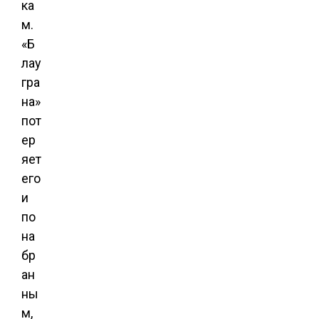
ка
м.
«Б
лау
гра
на»
пот
ер
яет
его
и
по
на
бр
ан
ны
м,