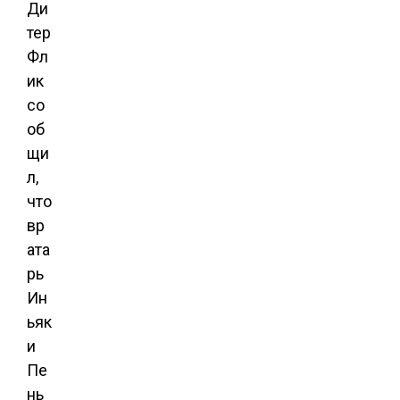
Ди
тер
Фл
ик
со
об
щи
л,
что
вр
ата
рь
Ин
ьяк
и
Пе
нь