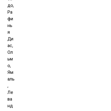
до,
Ра
фи
нь
я
Ди
ас,
Ол
ьм
о,
Ям
аль
,
Ле
ва
нд