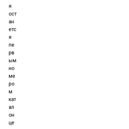
я
ост
ан
етс
я
пе
рв
ым
но
ме
ро
м
кат
ал
он
це