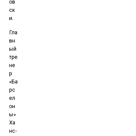
ов
ск
и.
Гла
вн
ый
тре
не
р
«Ба
рс
ел
он
ы»
Ха
нс-