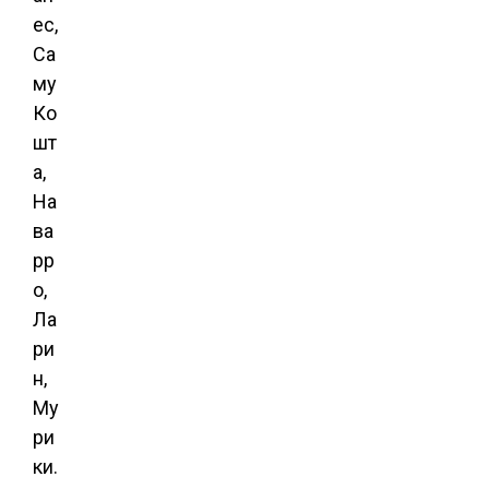
ес,
Са
му
Ко
шт
а,
На
ва
рр
о,
Ла
ри
н,
Му
ри
ки.