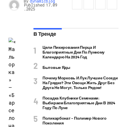
By
dynamicblog
Published
17.09
.2025
В Тренде
Цели Пикирования Перца И
Благоприятные Дни По Лунному
Календарю На 2024 Год
Бытовые Яды
Почему Морковь И Лук Лучшие Соседи
На Грядке? Эти Овощи Жить Друг Без
Друга Не Могут, Только Рядом!
Посадка Клубники Семенами:
Выбираем Благоприятные Дни В 2024
Году По Луне
Поликарбонат – Полимер Нового
Поколения