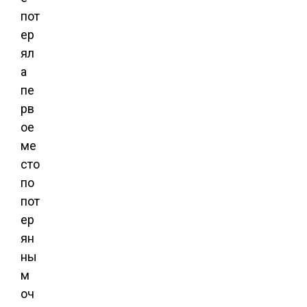
пот
ер
ял
а
пе
рв
ое
ме
сто
по
пот
ер
ян
ны
м
оч