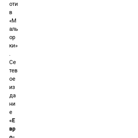
оти
в
«М
аль
ор
ки»
.
Се
тев
ое
из
да
ни
е
«Е
вр
о-