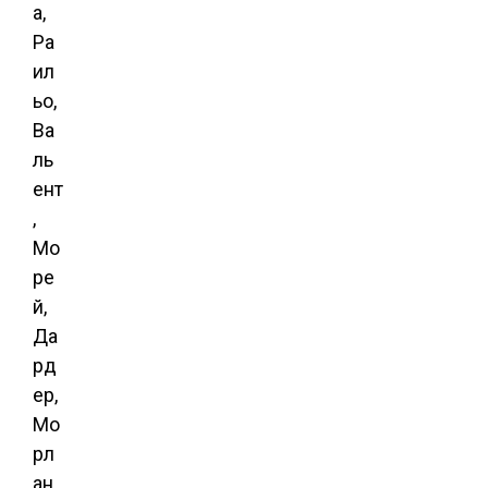
а,
Ра
ил
ьо,
Ва
ль
ент
,
Мо
ре
й,
Да
рд
ер,
Мо
рл
ан