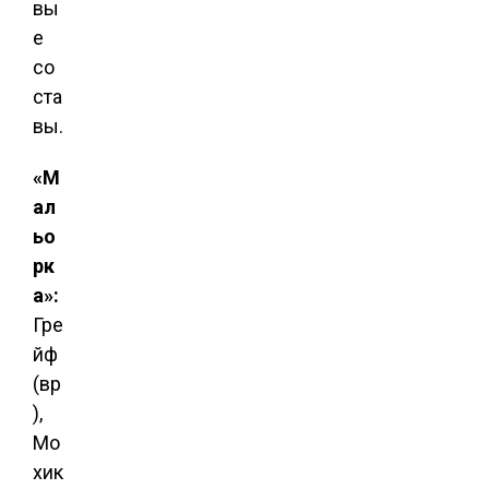
вы
е
со
ста
вы.
«М
ал
ьо
рк
а»:
Гре
йф
(вр
),
Мо
хик