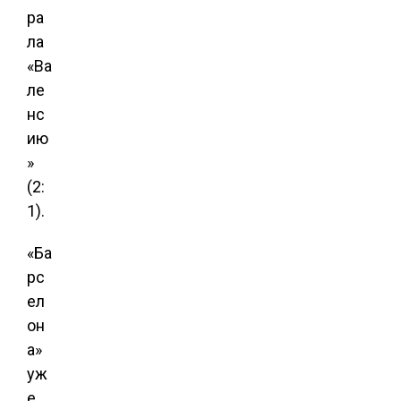
ра
ла
«Ва
ле
нс
ию
»
(2:
1).
«Ба
рс
ел
он
а»
уж
е