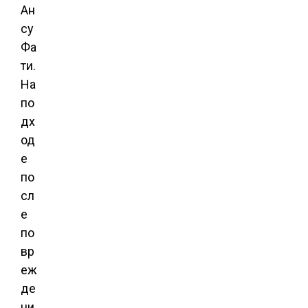
Ан
су
Фа
ти.
На
по
дх
од
е
по
сл
е
по
вр
еж
де
ни