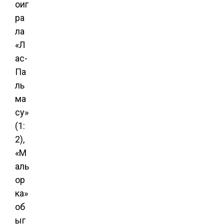
оиг
ра
ла
«Л
ас-
Па
ль
ма
су»
(1:
2),
«М
аль
ор
ка»
об
ыг