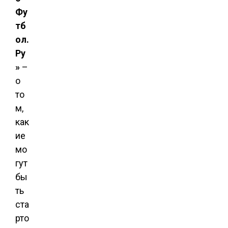
Фу
тб
ол.
Ру
»
–
о
то
м,
как
ие
мо
гут
бы
ть
ста
рто