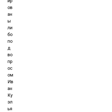
ир
ов
ан
ы
ли
бо
по
д
во
пр
ос
ом
Ив
ан
Ку
эл
ья