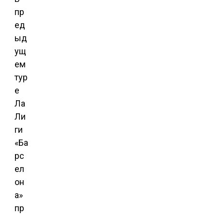
пр
ед
ыд
ущ
ем
тур
е
Ла
Ли
ги
«Ба
рс
ел
он
а»
пр