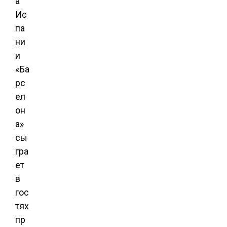
а
Ис
па
ни
и
«Ба
рс
ел
он
а»
сы
гра
ет
в
гос
тях
пр