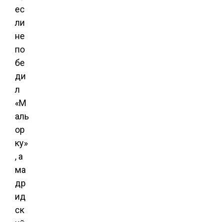
ес
ли
не
по
бе
ди
л
«М
аль
ор
ку»
, а
ма
др
ид
ск