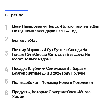
В Тренде
Цели Пикирования Перца И Благоприятные Дни
По Лунному Календарю На 2024 Год
Бытовые Яды
Почему Морковь И Лук Лучшие Соседи На
Грядке? Эти Овощи Жить Друг Без Друга Не
Могут, Только Рядом!
Посадка Клубники Семенами: Выбираем
Благоприятные Дни В 2024 Году По Луне
Поликарбонат – Полимер Нового Поколения
Продукты, Которые Содержат Очень Много
Химии