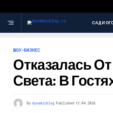
САД И ОГ
ШОУ-БИЗНЕС
Отказалась От
Света: В Гост
By
dynamicblog
Published
13.04.2026