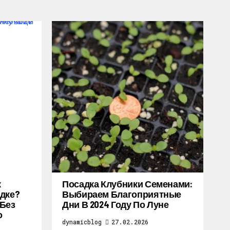
к
Посадка Клубники Семенами:
дке?
Выбираем Благоприятные
 Без
Дни В 2024 Году По Луне
о
dynamicblog
27.02.2026