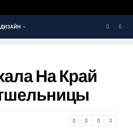
 ДИЗАЙН
хала На Край
 Отшельницы