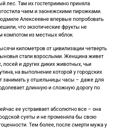
й лес. Там их гостеприимно приняла
 угостила чаем и заонежскими пирожками.
Людмиле Алексеевне впервые попробовать
решили, что экзотические фрукты не
 компотом из местных яблок.
тысячи километров от цивилизации четверть
а сыновья стали взрослыми. Женщина живет
, лосей и других диких животных, чьи
утина, на выполнение которой у городских
т занимать у отшельницы часы – даже для
реодолевает длинную и сложную дорогу по
йчас ее устраивает абсолютно все – она
ородской суеты и не променяла бы свою
гоценности. Тем более, после смерти мужа у