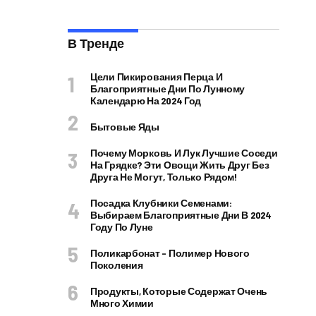
В Тренде
Цели Пикирования Перца И
Благоприятные Дни По Лунному
Календарю На 2024 Год
Бытовые Яды
Почему Морковь И Лук Лучшие Соседи
На Грядке? Эти Овощи Жить Друг Без
Друга Не Могут, Только Рядом!
Посадка Клубники Семенами:
Выбираем Благоприятные Дни В 2024
Году По Луне
Поликарбонат – Полимер Нового
Поколения
Продукты, Которые Содержат Очень
Много Химии