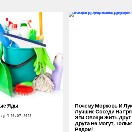
ые Яды
Почему Морковь И Лу
Лучшие Соседи На Гря
log
20.07.2025
Эти Овощи Жить Друг
Друга Не Могут, Тольк
Рядом!