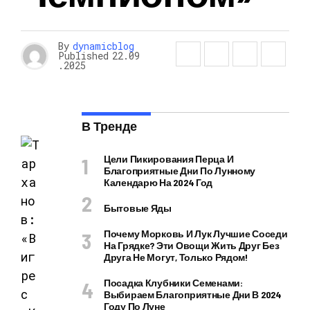
By
dynamicblog
Published
22.09
.2025
В Тренде
Цели Пикирования Перца И
Благоприятные Дни По Лунному
Календарю На 2024 Год
Бытовые Яды
Почему Морковь И Лук Лучшие Соседи
На Грядке? Эти Овощи Жить Друг Без
Друга Не Могут, Только Рядом!
Посадка Клубники Семенами:
Выбираем Благоприятные Дни В 2024
Году По Луне