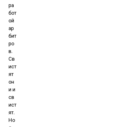
ра
бот
ой
ар
бит
ро
в.
Св
ист
ят
он
и и
св
ист
ят.
Но