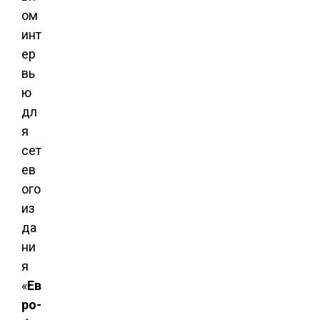
ом
инт
ер
вь
ю
дл
я
сет
ев
ого
из
да
ни
я
«
Ев
ро-