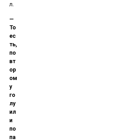
л.
—
То
ес
ть,
по
вт
ор
ом
у
го
лу
ил
и
по
па