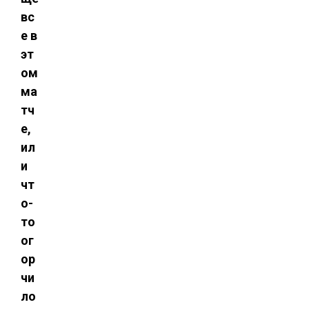
вс
е в
эт
ом
ма
тч
е,
ил
и
чт
о-
то
ог
ор
чи
ло