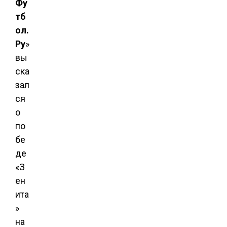
Фу
тб
ол.
Ру
»
вы
ска
зал
ся
о
по
бе
де
«З
ен
ита
»
на