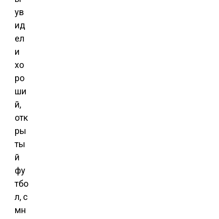
ув
ид
ел
и
хо
ро
ши
й,
отк
ры
ты
й
фу
тбо
л, с
мн