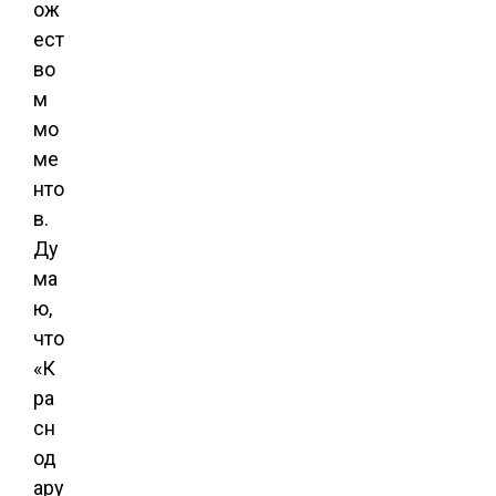
ож
ест
во
м
мо
ме
нто
в.
Ду
ма
ю,
что
«К
ра
сн
од
ару