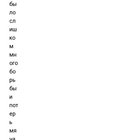
бы
ло
сл
иш
ко
м
мн
ого
бо
рь
бы
и
пот
ер
ь
мя
ча.