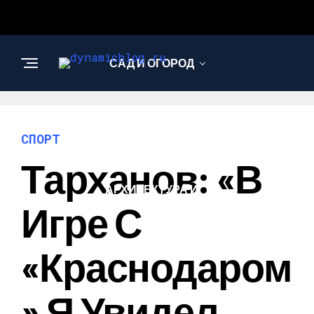
САД И ОГОРОД
НАУКА И
ТЕХНОЛОГИИ
СПОРТ
Тарханов: «В
АРХИТЕКТУРА И
ДИЗАЙН
Игре С
«Краснодаром
» Я Увидел