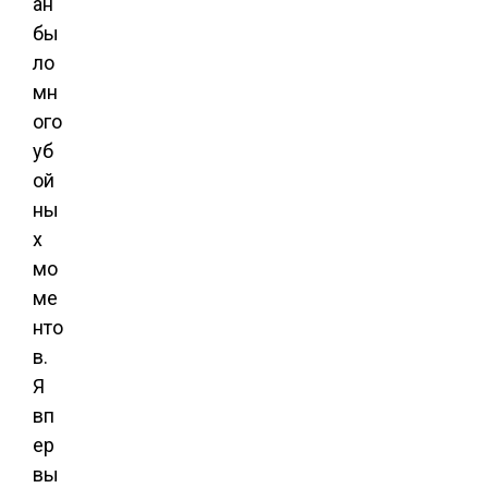
ан
бы
ло
мн
ого
уб
ой
ны
х
мо
ме
нто
в.
Я
вп
ер
вы