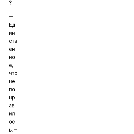
?
—
Ед
ин
ств
ен
но
е,
что
не
по
нр
ав
ил
ос
ь, –