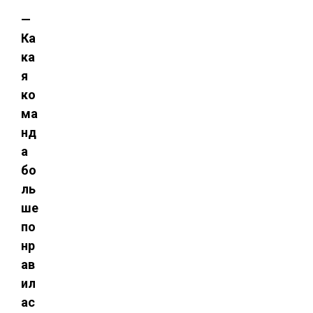
—
Ка
ка
я
ко
ма
нд
а
бо
ль
ше
по
нр
ав
ил
ас