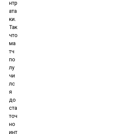
нтр
ата
ки.
Так
что
ма
тч
по
лу
чи
лс
я
до
ста
точ
но
инт