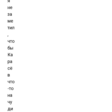
я
не
за
ме
тил
,
что
бы
Ка
ра
сё
в
что
-то
на
чу
ди