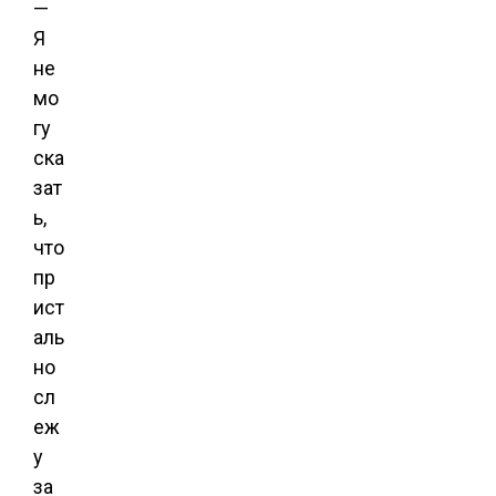
—
Я
не
мо
гу
ска
зат
ь,
что
пр
ист
аль
но
сл
еж
у
за