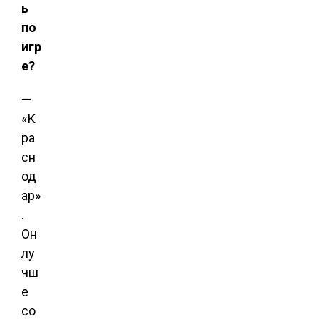
ь
по
игр
е?
—
«К
ра
сн
од
ар»
.
Он
лу
чш
е
со