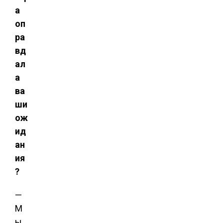
а
оп
ра
вд
ал
а
ва
ши
ож
ид
ан
ия
?
—
М
ы