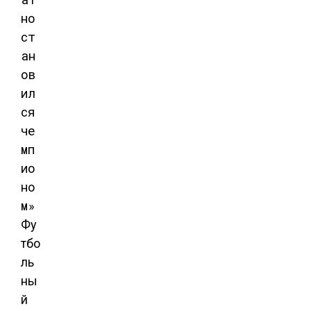
Фу
тбо
ль
ны
й