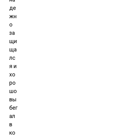
де
жн
о
за
щи
ща
лс
я и
хо
ро
шо
вы
бег
ал
в
ко