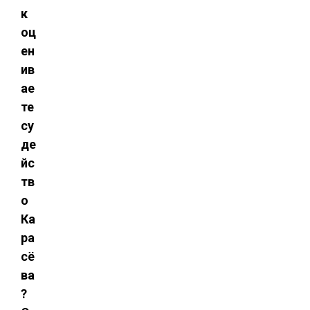
к
оц
ен
ив
ае
те
су
де
йс
тв
о
Ка
ра
сё
ва
?