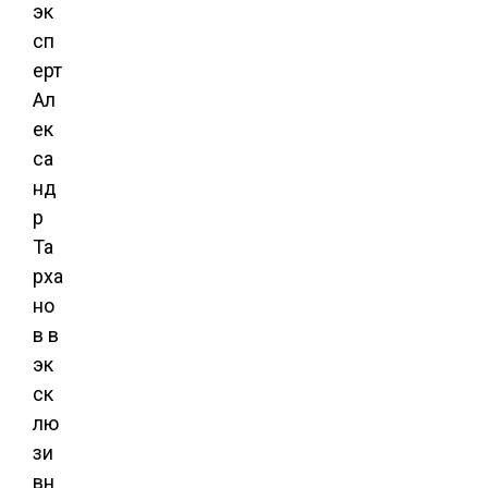
эк
сп
ерт
Ал
ек
са
нд
р
Та
рха
но
в в
эк
ск
лю
зи
вн