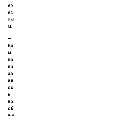
ер
ес
ны
м.
—
Ва
м
по
нр
ав
ил
ос
ь
во
об
ще