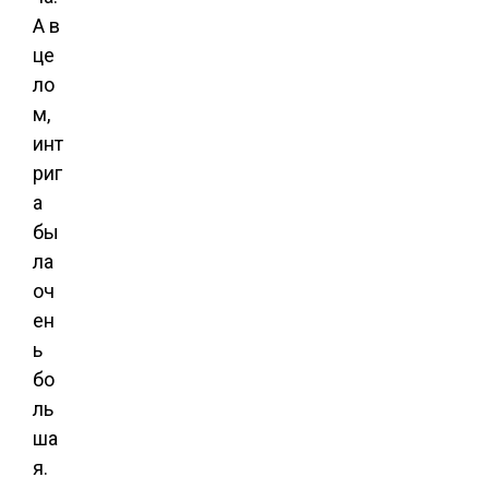
А в
це
ло
м,
инт
риг
а
бы
ла
оч
ен
ь
бо
ль
ша
я.