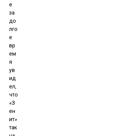
е
за
до
лго
е
вр
ем
я
ув
ид
ел,
что
«З
ен
ит»
так
на