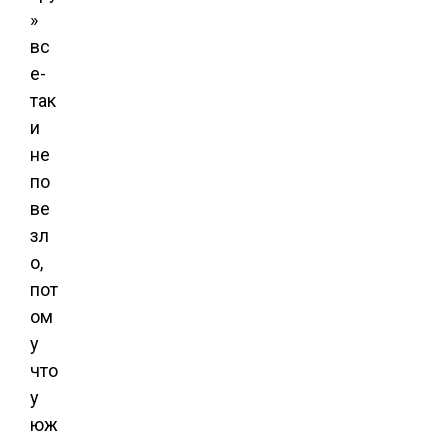
»
вс
е-
так
и
не
по
ве
зл
о,
пот
ом
у
что
у
юж