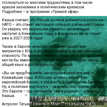
столкнуться со многими трудностями, в том числе
В Ряде Стран Наблюдаются Сбои В
крахом экономики и политическим кризисом.
Работе Facebook И Instagram
Подробнее – в программе «Прямой эфир».
Кваша считает, что Россия должна добиваться роспуска
НАТО – это станет настоящей победой для нашей страны.
Он уверен, что моральная «смерть» организации
наступит в ближайшие годы, а формально ее не станет
уже в 2027-2028 годах.
Также в Европе началось активное нашествие
мигрантов с Юга, и это представляет для нее реальную
опасность. По мнению ученого, разрешить эту проблему
могла бы именно Россия, так как она способна найти
общий язык и договориться с Африкой.
«Вы не представляете, насколько изменится мир в
ближайшие годы. В Россию должен вернуться
Как Купить Сотовый Поликарбонат В
европейский бизнес, а это и есть возвращение Европы.
Нижнем Новгороде
Ну, а политики подтянутся – за прибылью подтянутся все.
Это Европа – где заплатили, там и родина», – утверждает
Кваша.
В Красном Море Перерезана Часть
Астролог Татьяна Борщ придерживается того же мнения: