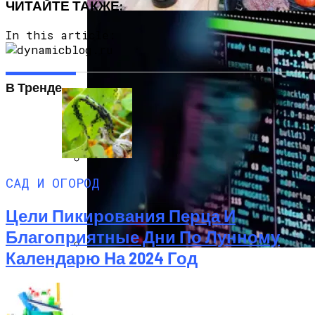
ЧИТАЙТЕ ТАКЖЕ:
In this article:
В Тренде
САД И ОГОРОД
Преимущества И Особенности
Угольных Грилей
Цели Пикирования Перца И
Благоприятные Дни По Лунному
Календарю На 2024 Год
IT-Армия Украины Может Пойти По
Пути ИГ И «Аль-Каиды»