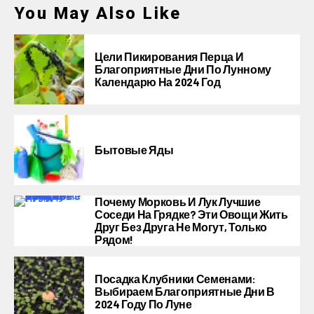
You May Also Like
Цели Пикирования Перца И
Благоприятные Дни По Лунному
Календарю На 2024 Год
Бытовые Яды
Почему Морковь И Лук Лучшие
Соседи На Грядке? Эти Овощи Жить
Друг Без Друга Не Могут, Только
Рядом!
Посадка Клубники Семенами:
Выбираем Благоприятные Дни В
2024 Году По Луне