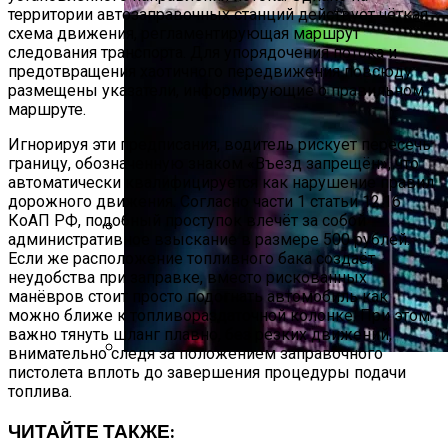
территории автозаправочных станций действует чёткая
схема движения, регламентирующая маршрут
следования транспорта. Для упорядочения потока и
предотвращения хаотичного передвижения повсюду
размещены указатели, информирующие о правильном
маршруте.
Игнорируя эти предписания, водитель рискует пересечь
границу, обозначенную знаком «Въезд запрещён», что
автоматически квалифицируется как нарушение правил
дорожного движения. Согласно части 1 статьи 12.16
КоАП РФ, подобный проступок влечёт за собой
административное взыскание в размере 500 рублей.
Если же расположение топливного бака создаёт
Преимущества И Особенности
неудобства при заправке, вместо рискованных
Угольных Грилей
манёвров стоит просто подогнать автомобиль как
можно ближе к топливораздаточной колонке. При этом
важно тянуть шланг плавно, без резких движений,
внимательно следя за положением заправочного
пистолета вплоть до завершения процедуры подачи
IT-Армия Украины Может Пойти По
топлива.
Пути ИГ И «Аль-Каиды»
ЧИТАЙТЕ ТАКЖЕ: