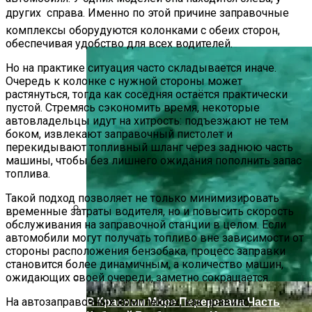
других  справа. Именно по этой причине заправочные
В Ряде Стран Наблюдаются Сбои В
Работе Facebook И Instagram
комплексы оборудуются колонками с обеих сторон,
обеспечивая удобство для всех водителей.
Но на практике ситуация часто складывается иначе.
Очередь к колонке с нужной стороны может
растянуться, тогда как соседняя остаётся практически
пустой. Стремясь сэкономить время, некоторые
автовладельцы идут на хитрость: подъезжают не тем
боком, извлекают заправочный пистолет и
перекидывают топливный шланг через заднюю часть
машины, чтобы без лишнего ожидания пополнить запас
топлива.
Такой подход позволяет не только минимизировать
временные затраты водителя, но и повысить скорость
обслуживания на заправочной станции в целом. Если
Как Купить Сотовый Поликарбонат В
автомобили могут получать топливо вне зависимости от
Нижнем Новгороде
стороны расположения бензобака, процесс заправки
становится более динамичным, а количество машин,
ожидающих своей очереди, заметно сокращается.
В Красном Море Перерезана Часть
На автозаправочных комплексах, как правило,