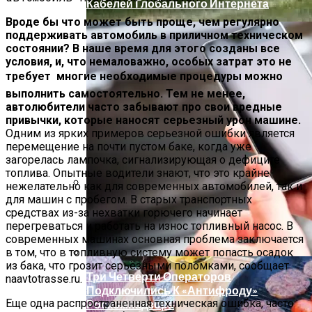
Кабелей Глобального Интернета
Вроде бы что может быть проще, чем регулярно
поддерживать автомобиль в приличном техническом
состоянии? В наше время для этого созданы все
условия, и, что немаловажно, особых затрат это не
требует  многие необходимые процедуры можно
выполнить самостоятельно. Тем не менее,
автолюбители часто забывают про свои вредные
привычки, которые наносят серьезный урон машине.
Одним из ярких примеров серьезной ошибки является
перемещение на почти пустом баке, когда уже
загорелась лампочка, сигнализирующая о дефиците
топлива. Опытные водители знают, что это крайне
нежелательно как для современных автомобилей, так и
для машин с пробегом. В старых транспортных
Палатка На Троих – Ваш Мобильный
средствах из-за нехватки горючего начинает
Дом
перегреваться и работать на износ топливный насос. В
современных машинах основная проблема заключается
в том, что в топливную систему может попасть осадок
из бака, что грозит серьёзными поломками, сообщает
Три Четверти Операторов
naavtotrasse.ru.
Подключились К «Антифроду»
Еще одна распространенная техническая ошибка, часто
Роскомнадзора