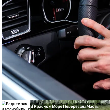
В Ряде Стран Наблюдаются Сбои В
Работе Facebook И Instagram
Как Купить Сотовый Поликарбонат В
Нижнем Новгороде
В Красном Море Перерезана Часть