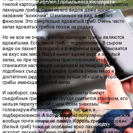
Кабелей Глобального Интернета
гнилой картошкой. Вообще мухоморы самые неприятно
пахнущие грибы. Один из его видов даже носит
название “вонючий”. Шампиньон на вид, а пахнет
фенолом. Это смертельно ядовитый гриб! Очень часто
запах ядовитых грибов похож на редьку.
Но не все не очень приятно пахнущие грибы являются
ядовитыми. Есть такой гриб – подмолочник. В сыром
виде он пахнет селедкой, а в жареном виде становится
на вкус как мясо. Валуй имеет едкий вкус и затхлый
запах, но при правильном приготовлении этот гриб
становится настоящим шедевром кулинарии. Но
подобных съедобных видов грибов очень мало и они
достаточно редкие, поэтому лучше обходить стороной
грибы имеющие дурной запах.
Палатка На Троих – Ваш Мобильный
И наоборот, самые приятные ароматы имеют
Дом
съедобные грибы. Запах груздя считается эталоном, его
нельзя перепутать ни с чем. Всем знакомы
головокружительные ароматы лисичек и
подберезовиков. А вот довольно популярные сыроежки
Три Четверти Операторов
вообще почти ничем не пахнут. Король грибов боровик
Подключились К «Антифроду»
(белый гриб) тоже не особенно ярко пахнет, но от него
Роскомнадзора
исходит легкий, истинно грибной дух! Боровик является