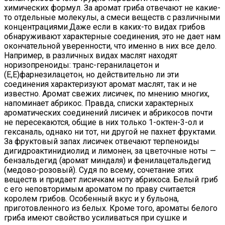
химических формул. За аромат гриба отвечают не какие-
то отдельные молекулы, а смеси веществ с различными
концентрациями.Даже если в каких-то видах грибов
обнаруживают характерные соединения, это не дает нам
окончательной уверенности, что именно в них все дело.
Например, в различных видах маслят находят
норизопреноиды: транс-геранилацетон и
(E,E)фарнезилацетон, но действительно ли эти
соединения характеризуют аромат маслят, так и не
известно. Аромат свежих лисичек, по мнению многих,
напоминает абрикос. Правда, списки характерных
ароматических соединений лисичек и абрикосов почти
не пересекаются, общие в них только 1-октен-3-ол и
гексаналь, однако ни тот, ни другой не пахнет фруктами.
За фруктовый запах лисичек отвечают терпеноиды
дигидроактинидиолид и лимонен, за цветочные ноты —
бензальдегид (аромат миндаля) и фенилацетальдегид
(медово-розовый). Судя по всему, сочетание этих
веществ и придает лисичкам ноту абрикоса. Белый гриб
с его неповторимым ароматом по праву считается
королем грибов. Особенный вкус и у бульона,
приготовленного из белых. Кроме того, ароматы белого
гриба имеют свойство усиливаться при сушке и