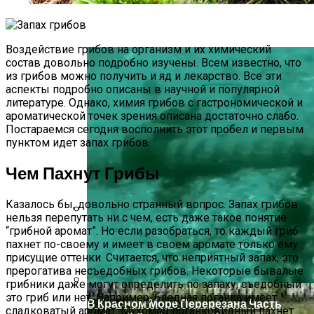
В Ряде Стран Наблюдаются Сбои В
Работе Facebook И Instagram
Воздействие грибов на организм и их химический
состав довольно подробно изучены. Всем известно, что
из грибов можно получить и яд и лекарство. Все эти
аспекты подробно описаны в научной и популярной
литературе. Однако, химия грибов с гастрономической и
ароматической точек зрения описана достаточно слабо.
Постараемся сегодня восполнить этот пробел и первым
пунктом идет запах грибов.
Чем Пахнут Грибы
Казалось бы, довольно странный вопрос. Запах грибов
нельзя перепутать ни с чем, есть даже такое понятие
“грибной аромат”. Но если разобраться, то каждый гриб
Как Купить Сотовый Поликарбонат В
пахнет по-своему и имеет в своем аромате только ему
Нижнем Новгороде
присущие оттенки. Считается, что неприятный запах, это
прерогатива несъедобных грибов. Некоторые бывалые
грибники даже могут определить по запаху, съедобный
это гриб или нет. Например, бледная поганка имеет
В Красном Море Перерезана Часть
сладковатый аромат. Мухомор поганковидный пахнет