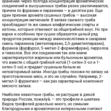
хранении: через полгода концентрация ароматических
соединений в высушенных грибах резко увеличивается,
причем по фуранам и пиразинам — в десятки раз. Еще
один признак аромата сушеных грибов — высокая
концентрация метионаля. В запахе свежего гриба
преобладают те же самые алифатические спирты и
кетоны, которые отвечают за общегрибной вкус. Но при
варке и особенно при сушке образуется целый ряд
продуктов реакции между аминокислотами и сахарами:
смесь пиразинов (метилпиразин, 2,5-диметилпиразин),
фуранов (фурфурол, 5-метил-2-формилфуран), пирролов
и тиазолов. Все эти соединения так или иначе
характеризуются жареным или бульонным ароматом,
что вместе с общей грибной нотой (1-октен-3-ол и 1-
октен-3-он) и придает сушеным белым их
неповторимый запах. Иногда грибы похожи по запаху на
приготовленное мясо, и это не случайно. Например, 2-
метил-3-фурантиол — как раз характерный компонент
мясного запаха.
Наиболее известные грибы, не растущие в дикой
природе России, пожалуй, — это трюфели и шиитаке.
Видов трюфелей довольно много, но самыми
благородными и ароматически интересными считают