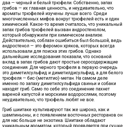
два — черный и белый трюфели. Собственно, запах
грибов — их главная ценность, и неудивительно, что
ароматы трюфелей изучены лучше всего. Среди
многочисленных мифов вокруг трюфелей есть и один
химический. Какое-то время считалось, что уникальный
запах грибов трюфелей вызван андростенолом,
который обнаружили при химическом анализе.
Действительно, соблазн ошибиться был большой, ведь
андростенол — это феромон хряков, которых всегда
использовали для поиска этих грибов. Однако
дальнейшие исследования показали, что основной
вклад в запах грибов дают простые серосодержащие
соединения. Для черного трюфеля в первую очередь
это диметилсульфид и диметилдисульфид, а для белого
трюфеля — бис-(метилтио)-метан. На самом деле
именно по запаху диметилсульфида свиньи и собаки
находят гриб. Само по себе это соединение пахнет
вареной капустой и морскими водорослями, поэтому
неудивительно, что трюфель любят не все.
Гриб шиитаке культивируют так же широко, как и
шампиньоны, и с появлением восточных ресторанов он
для нас больше не экзотика. Шиитаке обладают
уникальным ароматом, который проявляется при сушке.