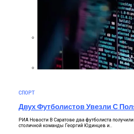
Преимущества И Особенности Угольны
IT-Армия Украины Может Пойти По Пути
СПОРТ
Двух Футболистов Увезли С Пол
РИА Новости В Саратове два футболиста получил
столичной команды Георгий Юдинцев и...