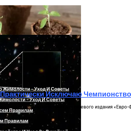
Я Практически Исключаю Чемпионство
имолости – Уход И Советы
 в эксклюзивном интервью для сетевого издания «Евро-
2024 Года По Лунному Календарю
.
ем Правилам