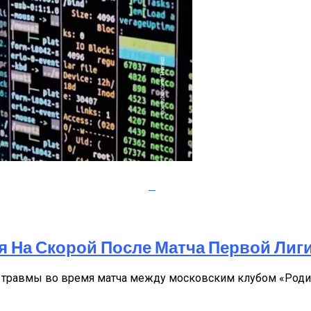
х Грилей
 ИГ И «Аль-Каиды»
я На Скорой После Матча Первой Лиг
и травмы во время матча между московским клубом «Роди