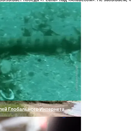
ижнем Новгороде
лей Глобального Интернета