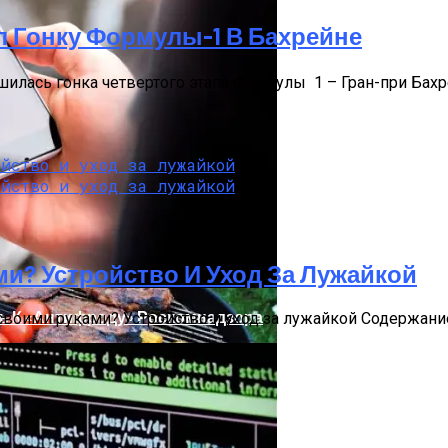
л Гонку Формулы-1 В Бахрейне
ась гонка четвертого этапа Формулы  1 – Гран-при Бахр
м
ми? Устройство И Уход За Лужайкой
ь К «Антифроду» Роскомнадзора
оими руками? Устройство и уход за лужайкой Содержание 