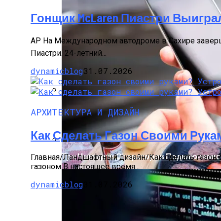
Гонщик McLaren Пиастри Выигра
AP На Международном автодроме в Сахире завершил
Пиастри. 24-летний...
dynamicblog
31.07.2026
Палатка На Троих – Ваш Мобильный До
АРХИТЕКТУРА И ДИЗАЙН
Как Сделать Газон Своими Рука
Три Четверти Операторов Подключилис
Главная/Ландшафтный дизайн/Как сделать газон св
газоном В настоящее время...
dynamicblog
31.07.2026