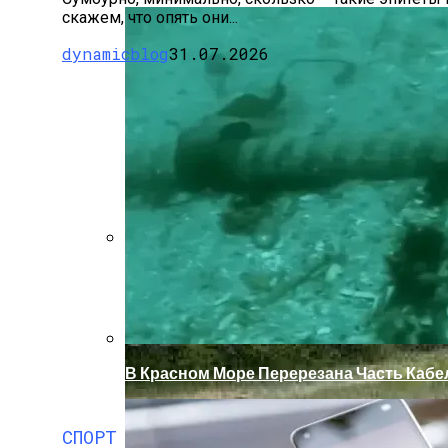
скажем, что опять они...
dynamicblog
31.07.2026
Как Купить Сотовый Поликарбонат В Н
В Красном Море Перерезана Часть Кабе
СПОРТ