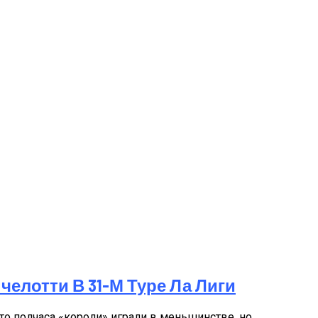
челотти В 31-М Туре Ла Лиги
то полчаса «короли» играли в меньшинстве, но