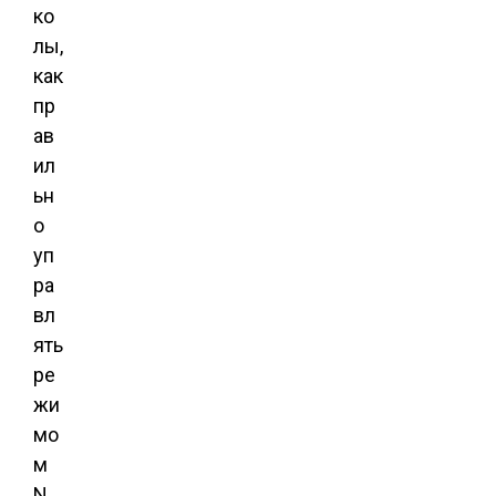
ко
лы,
как
пр
ав
ил
ьн
о
уп
ра
вл
ять
ре
жи
мо
м
N,