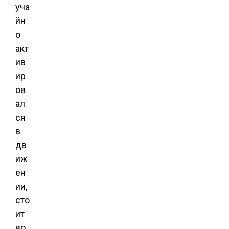
уча
йн
о
акт
ив
ир
ов
ал
ся
в
дв
иж
ен
ии,
сто
ит
во