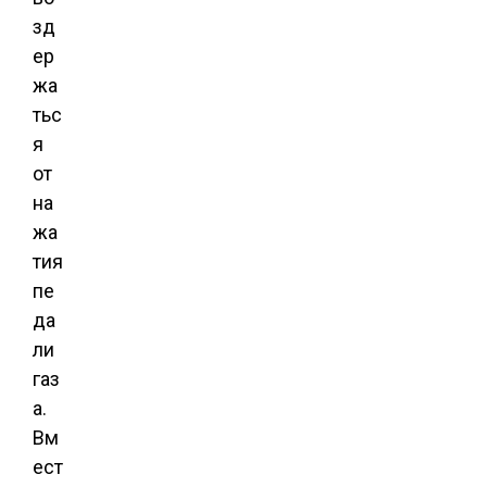
зд
ер
жа
тьс
я
от
на
жа
тия
пе
да
ли
газ
а.
Вм
ест