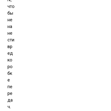
что
бы
не
на
не
сти
вр
ед
ко
ро
бк
е
пе
ре
да
ч.