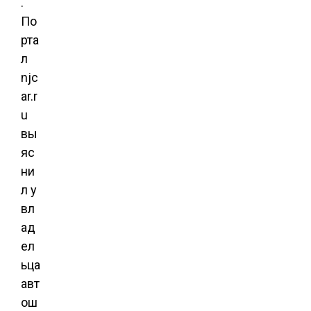
.
По
рта
л
njc
ar.r
u
вы
яс
ни
л у
вл
ад
ел
ьца
авт
ош