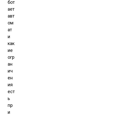
бот
ает
авт
ом
ат
и
как
ие
огр
ан
ич
ен
ия
ест
ь
пр
и