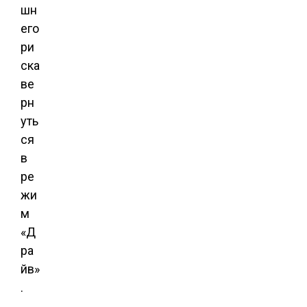
шн
его
ри
ска
ве
рн
уть
ся
в
ре
жи
м
«Д
ра
йв»
.