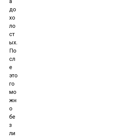
а
до
хо
ло
ст
ых.
По
сл
е
это
го
мо
жн
о
бе
з
ли