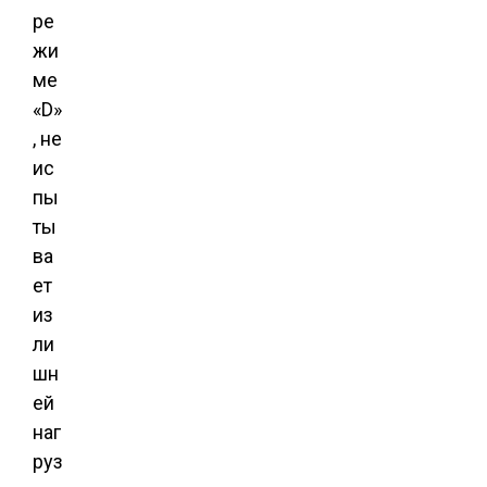
ре
жи
ме
«D»
, не
ис
пы
ты
ва
ет
из
ли
шн
ей
наг
руз