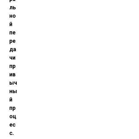
ль
но
й
пе
ре
да
чи 
пр
ив
ыч
ны
й
пр
оц
ес
с.