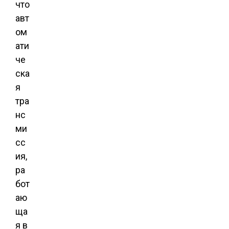
что
авт
ом
ати
че
ска
я
тра
нс
ми
сс
ия,
ра
бот
аю
ща
я в