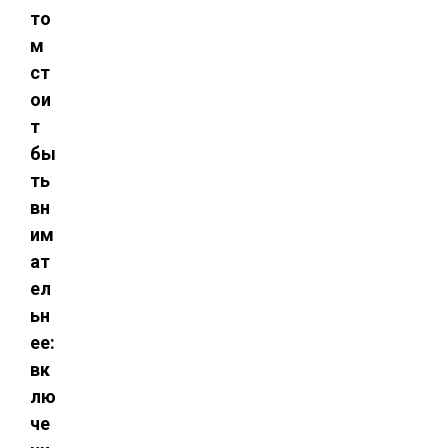
то
м
ст
ои
т
бы
ть
вн
им
ат
ел
ьн
ее:
вк
лю
че