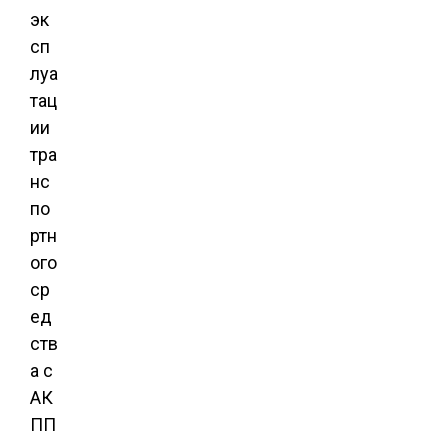
эк
сп
луа
тац
ии
тра
нс
по
ртн
ого
ср
ед
ств
а с
АК
ПП