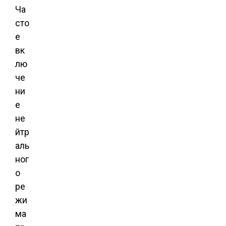
Ча
сто
е
вк
лю
че
ни
е
не
йтр
аль
ног
о
ре
жи
ма