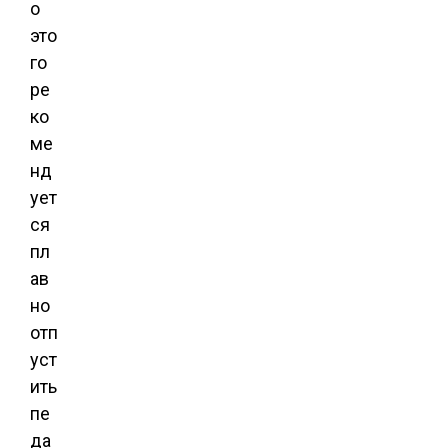
о
это
го
ре
ко
ме
нд
ует
ся
пл
ав
но
отп
уст
ить
пе
да