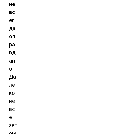
не
вс
ег
да
оп
ра
вд
ан
о.
Да
ле
ко
не
вс
е
авт
ом