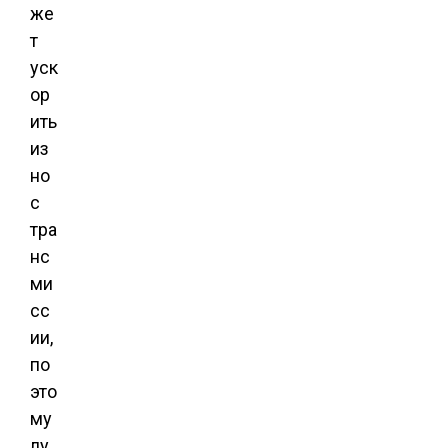
же
т
уск
ор
ить
из
но
с
тра
нс
ми
сс
ии,
по
это
му
лу