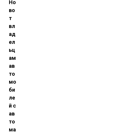
Но
во
т
вл
ад
ел
ьц
ам
ав
то
мо
би
ле
й с
ав
то
ма