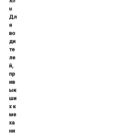
Дл
я
во
ди
те
ле
й,
пр
ив
ык
ши
х к
ме
ха
ни