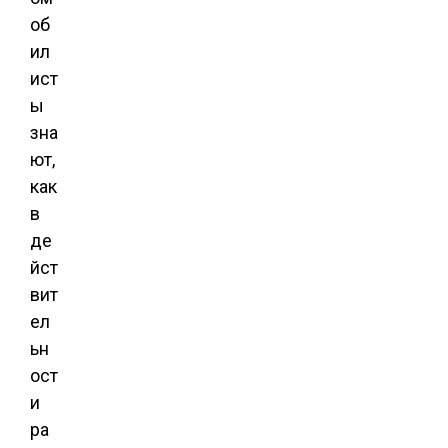
об
ил
ист
ы
зна
ют,
как
в
де
йст
вит
ел
ьн
ост
и
ра