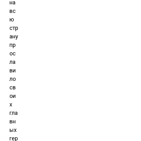
на
вс
ю
стр
ану
пр
ос
ла
ви
ло
св
ои
х
гла
вн
ых
гер