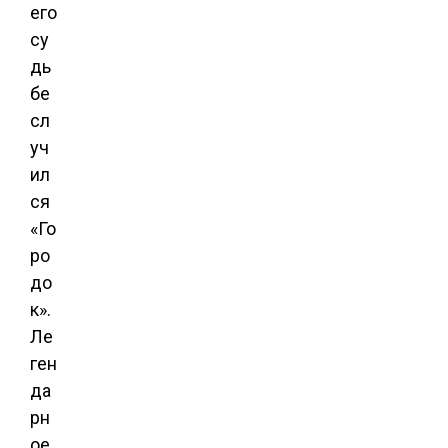
его
су
дь
бе
сл
уч
ил
ся
«Го
ро
до
к».
Ле
ген
да
рн
ое