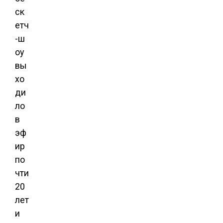
ск
етч
-ш
оу
вы
хо
ди
ло
в
эф
ир
по
чти
20
лет
и