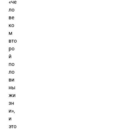
«че
ло
ве
ко
м
вто
ро
й
по
ло
ви
ны
жи
зн
и»,
и
это