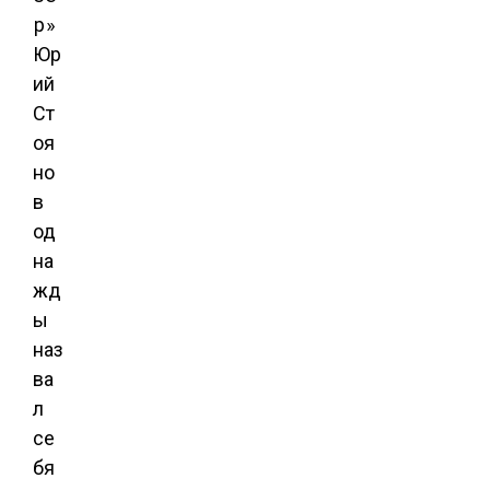
Юр
ий
Ст
оя
но
в
од
на
жд
ы
наз
ва
л
се
бя