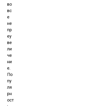
во
вс
е
не
пр
еу
ве
ли
че
ни
е.
По
пу
ля
рн
ост