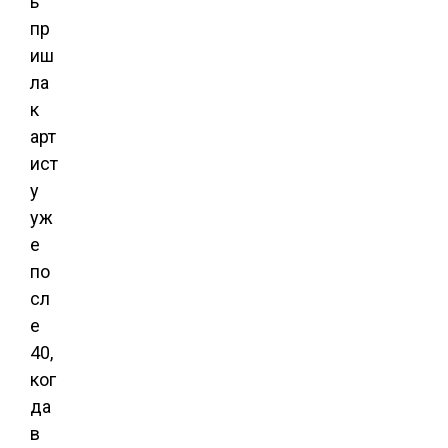
ь
пр
иш
ла
к
арт
ист
у
уж
е
по
сл
е
40,
ког
да
в