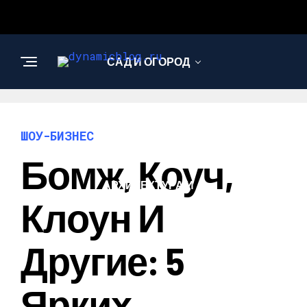
САД И ОГОРОД
НАУКА И
ТЕХНОЛОГИИ
ШОУ-БИЗНЕС
Бомж, Коуч,
АРХИТЕКТУРА И
ДИЗАЙН
Клоун И
Другие: 5
Ярких