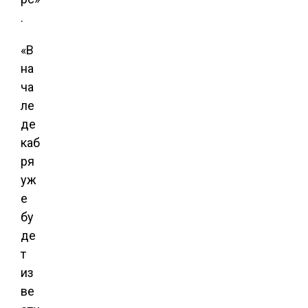
.
«В
на
ча
ле
де
каб
ря
уж
е
бу
де
т
из
ве