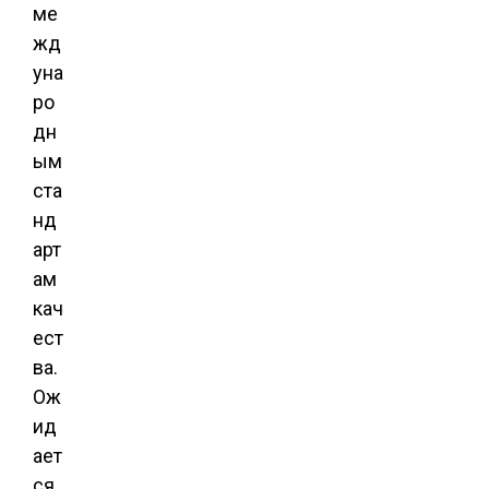
ме
жд
уна
ро
дн
ым
ста
нд
арт
ам
кач
ест
ва.
Ож
ид
ает
ся,