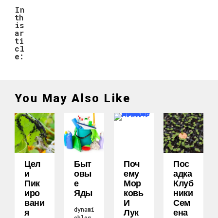
In
th
is
ar
ti
cl
e:
You May Also Like
Цел
Быт
Поч
Пос
И
Овы
Ему
Адка
Пик
Е
Мор
Клуб
Иро
Яды
Ковь
Ники
Вани
И
Сем
dynami
Я
Лук
Ена
cblog