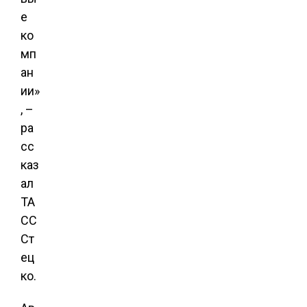
е
ко
мп
ан
ии»
, –
ра
сс
каз
ал
ТА
СС
Ст
ец
ко.