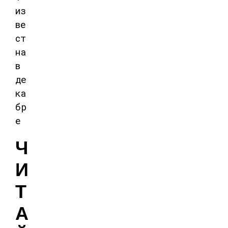
Ч
И
Т
А