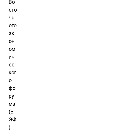
Во
сто
чн
ого
эк
он
ом
ич
ес
ког
о
фо
ру
ма
(В
ЭФ
).