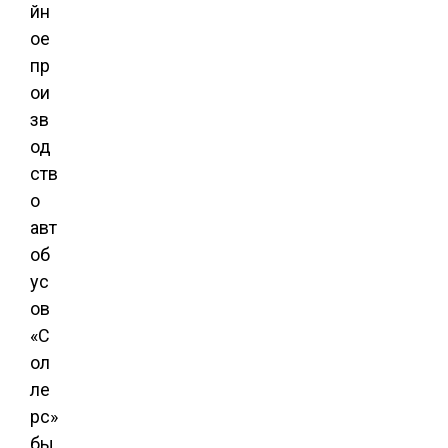
йн
ое
пр
ои
зв
од
ств
о
авт
об
ус
ов
«С
ол
ле
рс»
бы