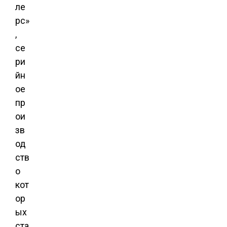
ле
рс»
,
се
ри
йн
ое
пр
ои
зв
од
ств
о
кот
ор
ых
ста