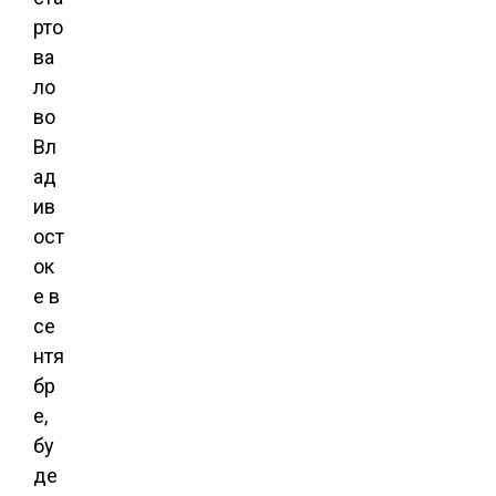
рто
ва
ло
во
Вл
ад
ив
ост
ок
е в
се
нтя
бр
е,
бу
де