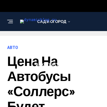
САД И ОГОРОД
НАУКА И
ТЕХНОЛОГИИ
АВТО
Цена На
АРХИТЕКТУРА И
ДИЗАЙН
Автобусы
«Соллерс»
Будет