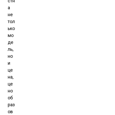
стн
а
не
тол
ько
мо
де
ль,
но
и
це
на,
це
но
об
раз
ов