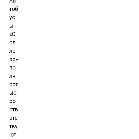
Ав
тоб
ус
ы
«С
ол
ле
рс»
по
лн
ост
ью
со
отв
етс
тву
ют