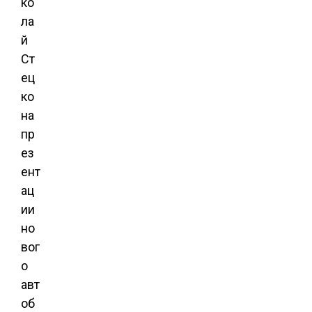
ко
ла
й
Ст
ец
ко
на
пр
ез
ент
ац
ии
но
вог
о
авт
об