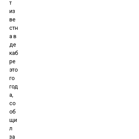
т
из
ве
стн
а в
де
каб
ре
это
го
год
а,
со
об
щи
л
за