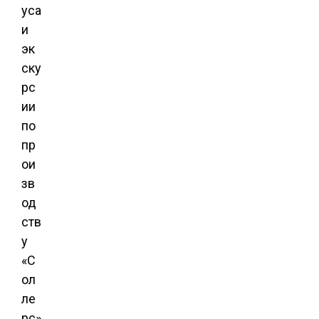
уса
и
эк
ску
рс
ии
по
пр
ои
зв
од
ств
у
«С
ол
ле
рс»