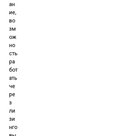
ан
ие,
во
зм
ож
но
сть
ра
бот
ать
че
ре
з
ли
зи
нго
вы