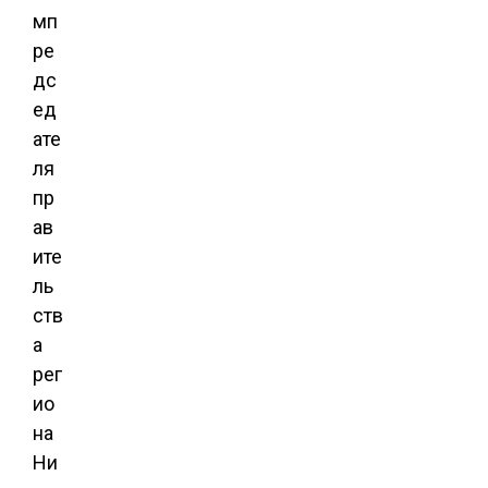
мп
ре
дс
ед
ате
ля
пр
ав
ите
ль
ств
а
рег
ио
на
Ни