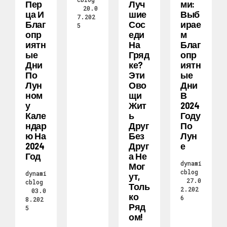
Пер
Луч
Ми:
20.0
Ца И
Шие
Выб
7.202
Благ
Сос
Ирае
5
Опр
Еди
М
Иятн
На
Благ
Ые
Гряд
Опр
Дни
Ке?
Иятн
По
Эти
Ые
Лун
Ово
Дни
Ном
Щи
В
У
Жит
2024
Кале
Ь
Году
Ндар
Друг
По
Ю На
Без
Лун
2024
Друг
Е
Год
А Не
dynami
Мог
cblog
dynami
Ут,
27.0
cblog
Толь
2.202
03.0
Ко
6
8.202
Ряд
5
Ом!