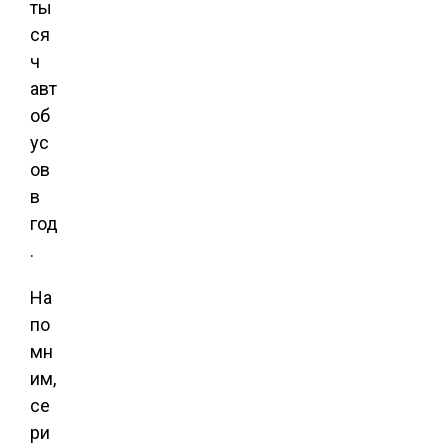
ты
ся
ч
авт
об
ус
ов
в
год
.
На
по
мн
им,
се
ри