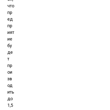
что
пр
ед
пр
ият
ие
бу
де
т
пр
ои
зв
од
ить
до
1,5