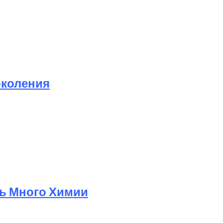
околения
ь Много Химии