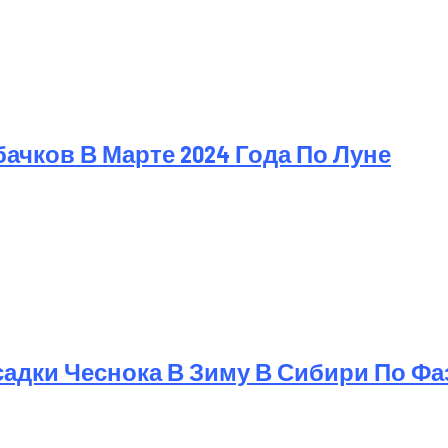
чков В Марте 2024 Года По Луне
дки Чеснока В Зиму В Сибири По Фаз