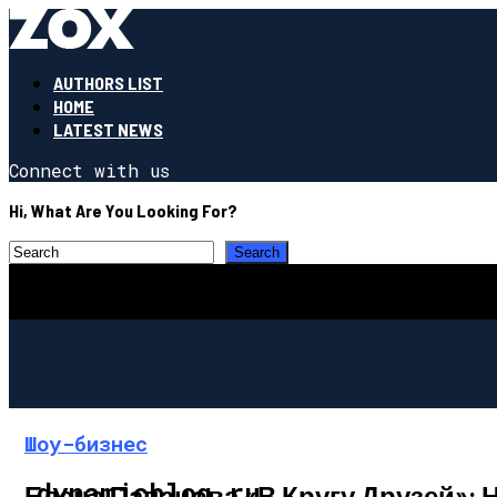
AUTHORS LIST
HOME
LATEST NEWS
Connect with us
Hi, What Are You Looking For?
Шоу-бизнес
dynamicblog.ru
Елена Папанова «В Кругу Друзей»: