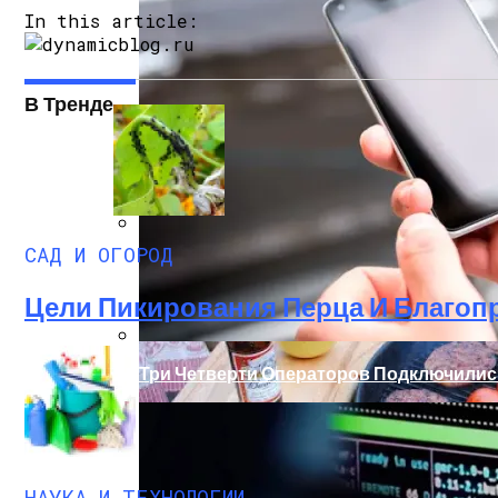
In this article:
В Тренде
САД И ОГОРОД
Палатка На Троих – Ваш Мобильный До
Цели Пикирования Перца И Благоп
Три Четверти Операторов Подключилис
НАУКА И ТЕХНОЛОГИИ