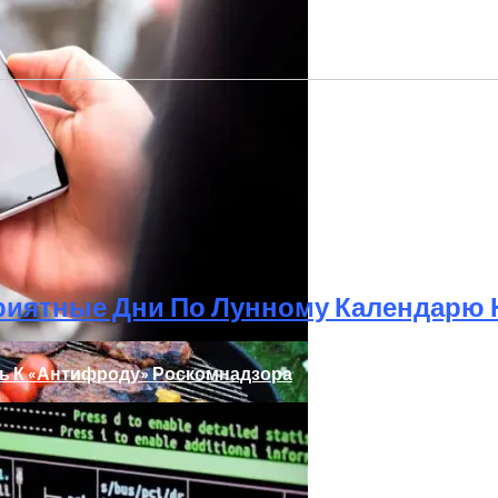
м
риятные Дни По Лунному Календарю Н
ь К «Антифроду» Роскомнадзора