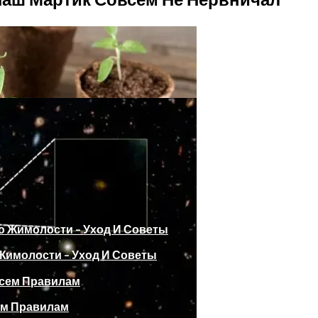
имолости – Уход И Советы
2024 Года По Лунному Календарю
ем Правилам