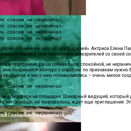
 – доброе и семейное шоу «В кругу друзей». Актриса Елена 
дочерью Марией. Они познакомят телезрителей со своей с
лась программа. Наша собака была спокойной, не нервничал
мне понравился конкурс с опросом: по признакам нужно б
им зверьком, и мы с ним познакомились – очень милое созд
ижнем Новгороде
ная атмосфера на площадке. Шикарный ведущий, который 
 было хорошо, ей понравилось, ждет еще приглашения. Это 
лей Глобального Интернета