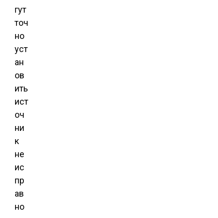
гут
точ
но
уст
ан
ов
ить
ист
оч
ни
к
не
ис
пр
ав
но