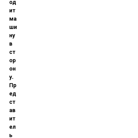
од
ит
ма
ши
ну
в
ст
ор
он
у.
Пр
ед
ст
ав
ит
ел
ь