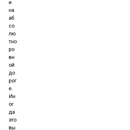
и
на
аб
со
лю
тно
ро
вн
ой
до
рог
е.
Ин
ог
да
это
вы