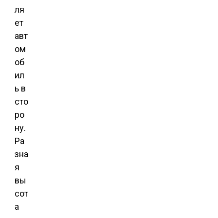
ля
ет
авт
ом
об
ил
ь в
сто
ро
ну.
Ра
зна
я
вы
сот
а