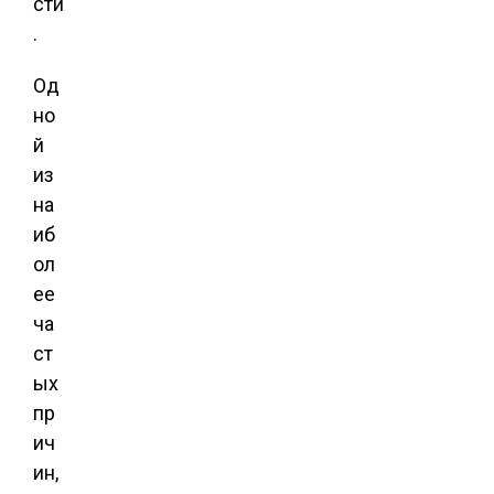
сти
.
Од
но
й
из
на
иб
ол
ее
ча
ст
ых
пр
ич
ин,