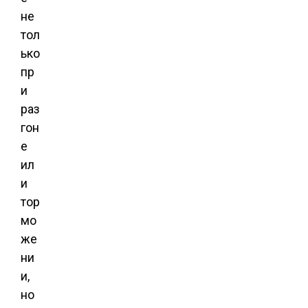
не
тол
ько
пр
и
раз
гон
е
ил
и
тор
мо
же
ни
и,
но