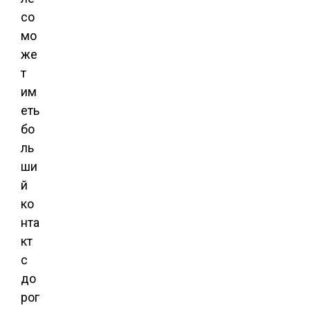
со
мо
же
т
им
еть
бо
ль
ши
й
ко
нта
кт
с
до
рог