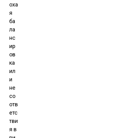
оха
я
ба
ла
нс
ир
ов
ка
ил
и
не
со
отв
етс
тви
я в
ри