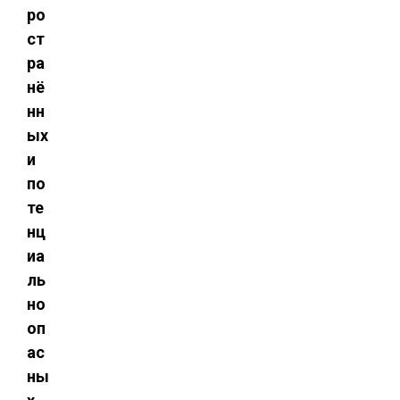
ро
ст
ра
нё
нн
ых
и
по
те
нц
иа
ль
но
оп
ас
ны