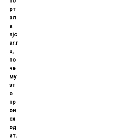
по
рт
ал
а
njc
ar.r
u,
по
че
му
эт
о
пр
ои
сх
од
ит.