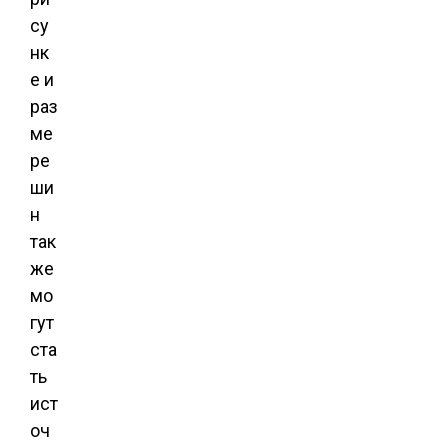
су
нк
е и
раз
ме
ре
ши
н
так
же
мо
гут
ста
ть
ист
оч