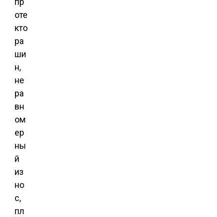
пр
оте
кто
ра
ши
н,
не
ра
вн
ом
ер
ны
й
из
но
с,
пл