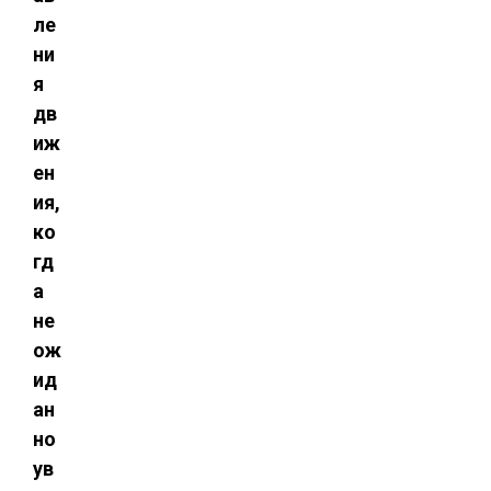
ле
ни
я
дв
иж
ен
ия,
ко
гд
а
не
ож
ид
ан
но
ув