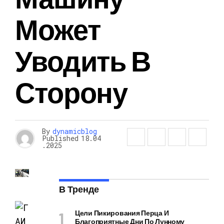
Может
Уводить В
Сторону
By
dynamicblog
Published
18.04
.2025
В Тренде
Цели Пикирования Перца И
Благоприятные Дни По Лунному