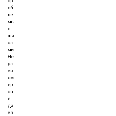
пр
об
ле
мы
с
ши
на
ми.
Не
ра
вн
ом
ер
но
е
да
вл