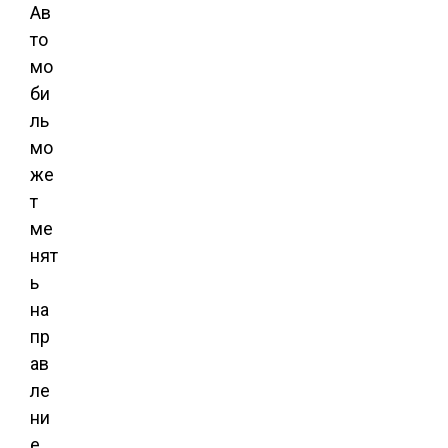
Ав
то
мо
би
ль
мо
же
т
ме
нят
ь
на
пр
ав
ле
ни
е