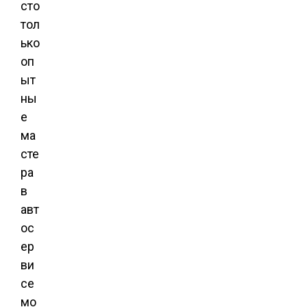
сто
тол
ько
оп
ыт
ны
е
ма
сте
ра
в
авт
ос
ер
ви
се
мо