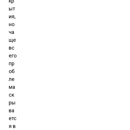
кр
ыт
ия,
но
ча
ще
вс
его
пр
об
ле
ма
ск
ры
ва
етс
я в