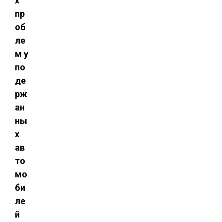
х
пр
об
ле
м у
по
де
рж
ан
ны
х
ав
то
мо
би
ле
й