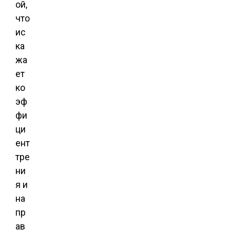
ой,
что
ис
ка
жа
ет
ко
эф
фи
ци
ент
тре
ни
я и
на
пр
ав