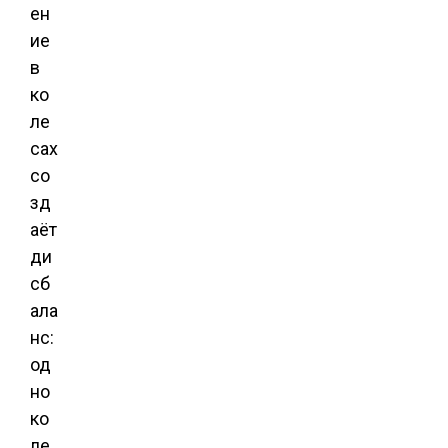
ен
ие
в
ко
ле
сах
со
зд
аёт
ди
сб
ала
нс:
од
но
ко
ле