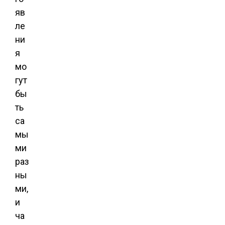
яв
ле
ни
я
мо
гут
бы
ть
са
мы
ми
раз
ны
ми,
и
ча