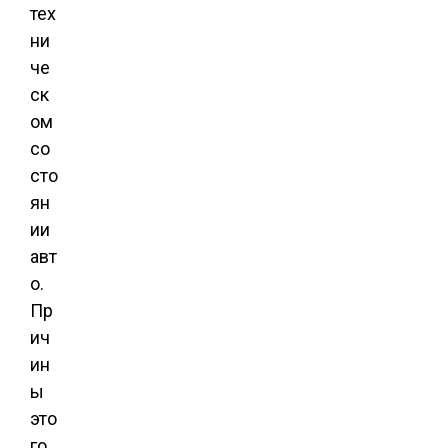
тех
ни
че
ск
ом
со
сто
ян
ии
авт
о.
Пр
ич
ин
ы
это
го