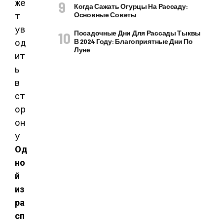
Когда Сажать Огурцы На Рассаду:
Основные Советы
Посадочные Дни Для Рассады Тыквы
В 2024 Году: Благоприятные Дни По
Луне
Од
но
й
из
ра
сп