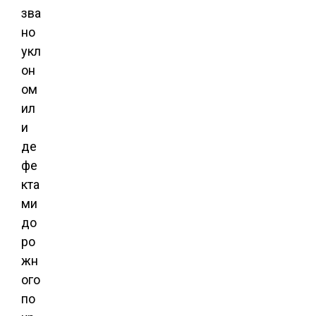
зва
но
укл
он
ом
ил
и
де
фе
кта
ми
до
ро
жн
ого
по