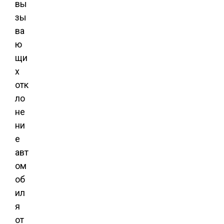
вы
зы
ва
ю
щи
х
отк
ло
не
ни
е
авт
ом
об
ил
я
от