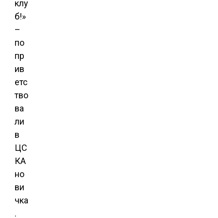
клу
б!»
–
по
пр
ив
етс
тво
ва
ли
в
ЦС
КА
но
ви
чка
.