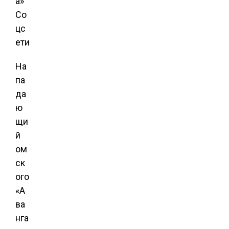
а»
Со
цс
ети
На
па
да
ю
щи
й
ом
ск
ого
«А
ва
нга