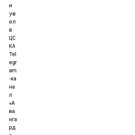
Tel
egr
am
-ка
на
л
«А
ва
нга
рд