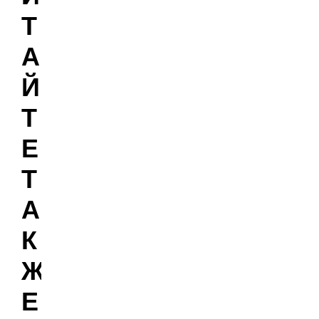
Т
А
Й
Т
Е
Т
А
К
Ж
Е