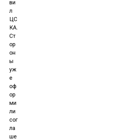
ви
л
ЦС
КА.
Ст
ор
он
ы
уж
е
оф
ор
ми
ли
сог
ла
ше