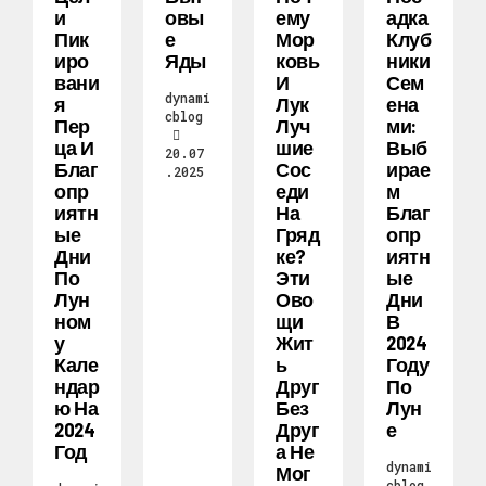
И
Овы
Ему
Адка
Пик
Е
Мор
Клуб
Иро
Яды
Ковь
Ники
Вани
И
Сем
dynami
Я
Лук
Ена
cblog
Пер
Луч
Ми:
Ца И
Шие
Выб
20.07
Благ
Сос
Ирае
.2025
Опр
Еди
М
Иятн
На
Благ
Ые
Гряд
Опр
Дни
Ке?
Иятн
По
Эти
Ые
Лун
Ово
Дни
Ном
Щи
В
У
Жит
2024
Кале
Ь
Году
Ндар
Друг
По
Ю На
Без
Лун
2024
Друг
Е
Год
А Не
dynami
Мог
cblog