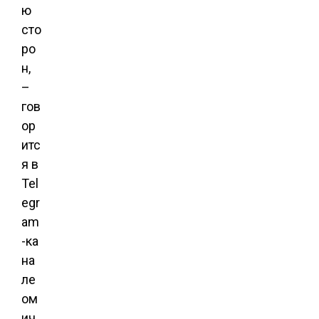
ю
сто
ро
н,
–
гов
ор
итс
я в
Tel
egr
am
-ка
на
ле
ом
ич