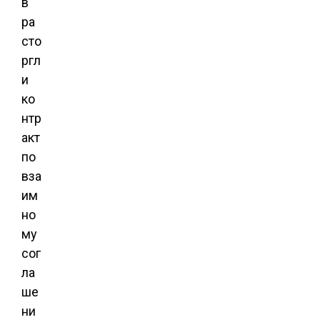
в
ра
сто
ргл
и
ко
нтр
акт
по
вза
им
но
му
сог
ла
ше
ни