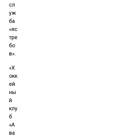
сл
уж
ба
«яс
тре
бо
в».
«Х
окк
ей
ны
й
клу
б
«А
ва