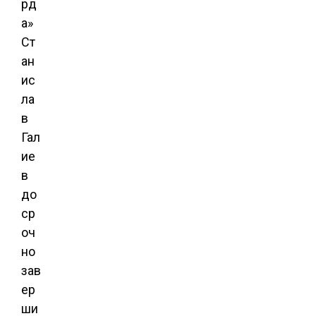
рд
а»
Ст
ан
ис
ла
в
Гал
ие
в
до
ср
оч
но
зав
ер
ши