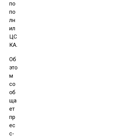
по
по
лн
ил
ЦС
КА.
Об
это
м
со
об
ща
ет
пр
ес
с-