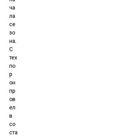
ча
ла
се
зо
на.
С
тех
по
р
он
пр
ов
ел
в
со
ста