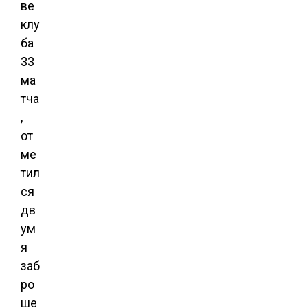
ве
клу
ба
33
ма
тча
,
от
ме
тил
ся
дв
ум
я
заб
ро
ше