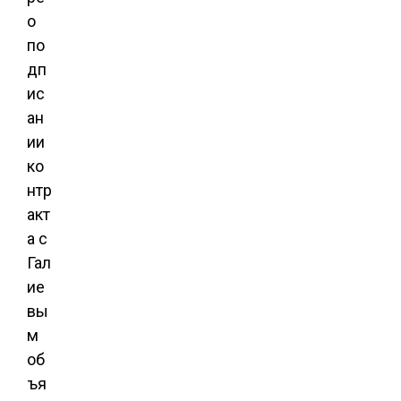
о
по
дп
ис
ан
ии
ко
нтр
акт
а с
Гал
ие
вы
м
об
ъя