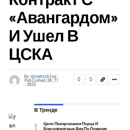
«Авангардом»
И Ушел В
ЦСКА
By
dynamicblog
Published
20.11
.2025
В Тренде
Цели Пикирования Перца И
Благоприятные Дни По Лунному