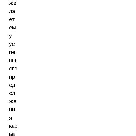
же
ла
ет
ем
у
ус
пе
шн
ого
пр
од
ол
же
ни
я
кар
ье