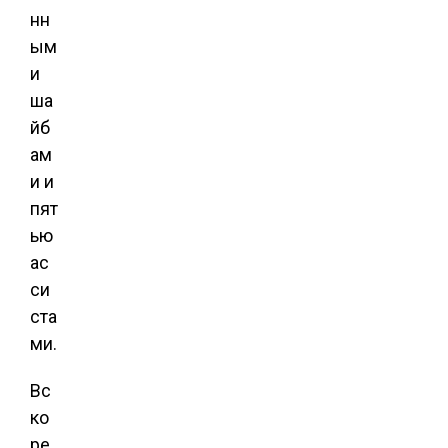
нн
ым
и
ша
йб
ам
и и
пят
ью
ас
си
ста
ми.
Вс
ко
ре