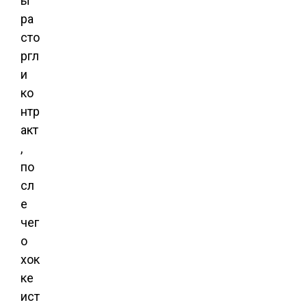
ы
ра
сто
ргл
и
ко
нтр
акт
,
по
сл
е
чег
о
хок
ке
ист