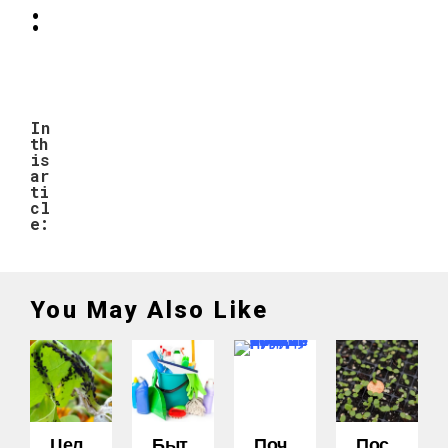
:
In
th
is
ar
ti
cl
e:
You May Also Like
Цел
Быт
Поч
Пос