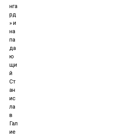
нга
рд
» и
на
па
да
ю
щи
й
Ст
ан
ис
ла
в
Гал
ие