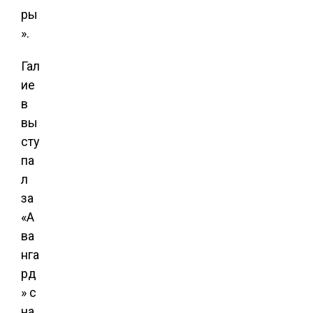
ры
».
Гал
ие
в
вы
сту
па
л
за
«А
ва
нга
рд
» с
на