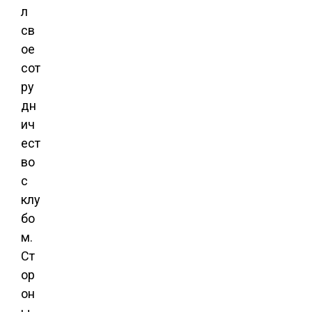
л
св
ое
сот
ру
дн
ич
ест
во
с
клу
бо
м.
Ст
ор
он