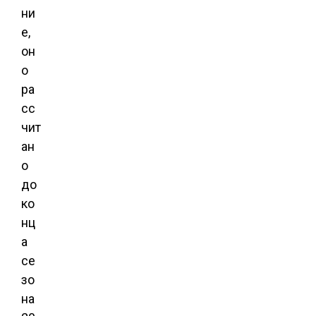
ни
е,
он
о
ра
сс
чит
ан
о
до
ко
нц
а
се
зо
на 