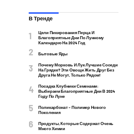
В Тренде
Цели Пикирования Перца И
Благоприятные Дни По Лунному
Календарю На 2024 Год
Бытовые Яды
Почему Морковь И Лук Лучшие Соседи
На Грядке? Эти Овощи Жить Друг Без
Друга Не Могут, Только Рядом!
Посадка Клубники Семенами:
Выбираем Благоприятные Дни В 2024
Году По Луне
Поликарбонат – Полимер Нового
Поколения
Продукты, Которые Содержат Очень
Много Химии