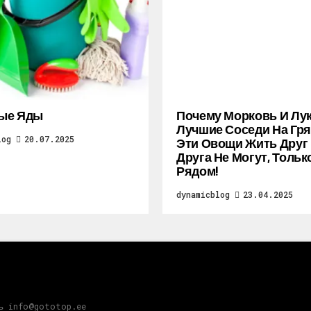
ые Яды
Почему Морковь И Лу
Лучшие Соседи На Гря
log
20.07.2025
Эти Овощи Жить Друг
Друга Не Могут, Тольк
Рядом!
dynamicblog
23.04.2025
зь info@gototop.ee