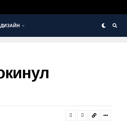
 ДИЗАЙН
окинул