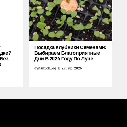
к
Посадка Клубники Семенами:
дке?
Выбираем Благоприятные
 Без
Дни В 2024 Году По Луне
о
dynamicblog
27.02.2026