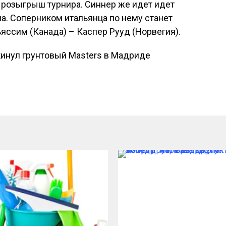
 розыгрыш турнира. Синнер же идет идет
ла. Соперником итальянца по нему станет
ссим (Канада) – Каспер Рууд (Норвегия).