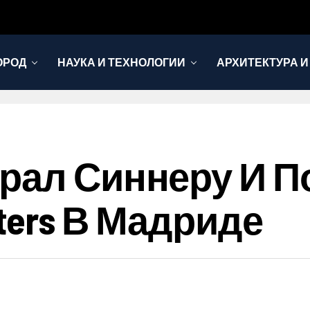
ОРОД
НАУКА И ТЕХНОЛОГИИ
АРХИТЕКТУРА И
рал Синнеру И П
ters В Мадриде