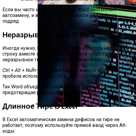
Если вы часто используете тире, Word запоминает
автозамену, и вам достаточно ввести два дефиса
подряд.
Неразрывное Тире В Word
Иногда нужно, чтобы тире не переносилось на другую
строку вместе с пробелом. Для этого существует
неразрывное тире. Вставить его можно так:
Ctrl + Alt + Num–
(длинное тире) и вместо обычного
пробела использовать
Ctrl + Shift + Пробел.
Преимущества И Особенности
Угольных Грилей
Так Word объединяет слова и тире в одну строку,
предотвращая разрыв при переносе текста.
Длинное Тире В Excel
IT-Армия Украины Может Пойти По
В Excel автоматическая замена дефисов на тире не
Пути ИГ И «Аль-Каиды»
работает, поэтому используйте прямой ввод через Alt-
коды: