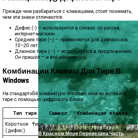
В Ряде Стран Наблюдаются Сбои В
Прежде чем разбираться с клавишами, стоит понимать,
Работе Facebook И Instagram
чем эти знаки отличаются:
Дефис (-) — используется в словах:
по-русски,
интернет-магазин
.
Среднее тире (–) — применяется для диапазонов:
10–20 лет
.
Длинное тире (—) — используется в предложениях:
Он пришёл — и всё изменилось.
Комбинации Клавиш Для Тире В
Windows
На стандартной клавиатуре Windows можно вставить
тире с помощью цифрового блока:
Как Купить Сотовый Поликарбонат В
Нижнем Новгороде
Тип тире
Символ
Комбинация клавиш
Короткое тире
— (клавиша рядом с
—
(дефис)
цифрой 0)
В Красном Море Перерезана Часть