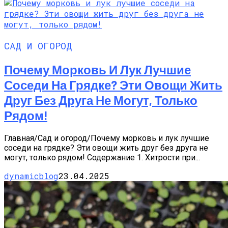
САД И ОГОРОД
Почему Морковь И Лук Лучшие
Соседи На Грядке? Эти Овощи Жить
Друг Без Друга Не Могут, Только
Рядом!
Главная/Сад и огород/Почему морковь и лук лучшие
соседи на грядке? Эти овощи жить друг без друга не
могут, только рядом! Содержание 1. Хитрости при...
dynamicblog
23.04.2025