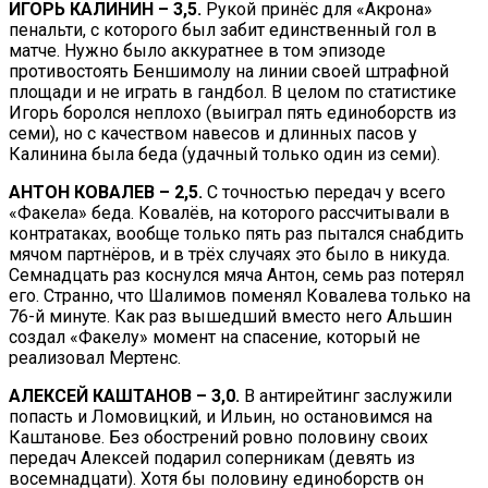
ИГОРЬ КАЛИНИН – 3,5.
Рукой принёс для «Акрона»
пенальти, с которого был забит единственный гол в
матче. Нужно было аккуратнее в том эпизоде
противостоять Беншимолу на линии своей штрафной
площади и не играть в гандбол. В целом по статистике
Игорь боролся неплохо (выиграл пять единоборств из
семи), но с качеством навесов и длинных пасов у
Калинина была беда (удачный только один из семи).
АНТОН КОВАЛЕВ – 2,5.
С точностью передач у всего
«Факела» беда. Ковалёв, на которого рассчитывали в
контратаках, вообще только пять раз пытался снабдить
мячом партнёров, и в трёх случаях это было в никуда.
Семнадцать раз коснулся мяча Антон, семь раз потерял
его. Странно, что Шалимов поменял Ковалева только на
76-й минуте. Как раз вышедший вместо него Альшин
создал «Факелу» момент на спасение, который не
реализовал Мертенс.
АЛЕКСЕЙ КАШТАНОВ – 3,0.
В антирейтинг заслужили
попасть и Ломовицкий, и Ильин, но остановимся на
Каштанове. Без обострений ровно половину своих
передач Алексей подарил соперникам (девять из
восемнадцати). Хотя бы половину единоборств он