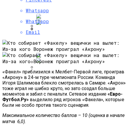
В Красном Море Перерезана Часть
Палатка На Троих – Ваш Мобильный
Кабелей Глобального Интернета
Вертикальное Озеленение С Помощью
Дом
Whatsapp
Жимолости – Уход И Советы
Whatsapp
Email
Преимущества И Особенности
Три Четверти Операторов
Зелёная Лужайка Или Сеем Газон По
Угольных Грилей
Подключились К «Антифроду»
Всем Правилам
Роскомнадзора
«Факел» приблизился к Мелбет-Первой лиге, проиграв
Как Сделать Газон Своими Руками?
«Акрону» в 24-м туре чемпионата России. Команда
IT-Армия Украины Может Пойти По
Устройство И Уход За Лужайкой
Игоря Шалимова блекло смотрелась в Самаре. «Акрон»
Пути ИГ И «Аль-Каиды»
тоже играл не шибко круто, но зато создал больше
моментов и забил с пенальти. Сетевое издание
«Евро-
Футбол.Ру»
выделило ряд игроков «Факела», которые
были не особо против такого сценария.
Максимальное количество баллов – 10 (оценка в начале
матча  6,0).