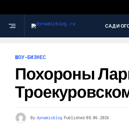
САД И ОГ
ШОУ-БИЗНЕС
Похороны Лар
Троекуровском
By
dynamicblog
Published
08.06.2026