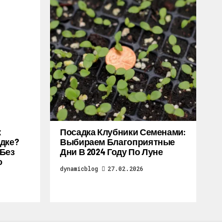
к
Посадка Клубники Семенами:
дке?
Выбираем Благоприятные
 Без
Дни В 2024 Году По Луне
о
dynamicblog
27.02.2026