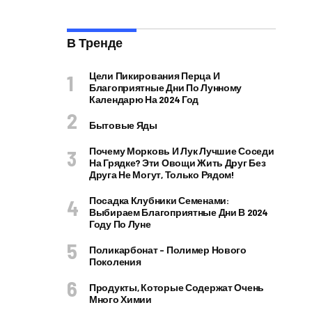
В Тренде
Цели Пикирования Перца И
Благоприятные Дни По Лунному
Календарю На 2024 Год
Бытовые Яды
Почему Морковь И Лук Лучшие Соседи
На Грядке? Эти Овощи Жить Друг Без
Друга Не Могут, Только Рядом!
Посадка Клубники Семенами:
Выбираем Благоприятные Дни В 2024
Году По Луне
Поликарбонат – Полимер Нового
Поколения
Продукты, Которые Содержат Очень
Много Химии