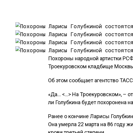
Похороны народной артистки РСФ
Троекуровском кладбище Москвы 
Об этом сообщает агентство ТАСС
«Да… <…> На Троекуровском», – о
ли Голубкина будет похоронена н
Ранее о кончине Ларисы Голубки
Она умерла 22 марта на 86 году ж
крови третьей степени.