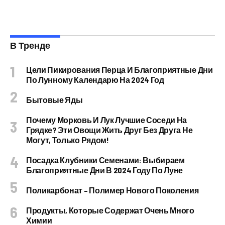
В Тренде
Цели Пикирования Перца И Благоприятные Дни
По Лунному Календарю На 2024 Год
Бытовые Яды
Почему Морковь И Лук Лучшие Соседи На
Грядке? Эти Овощи Жить Друг Без Друга Не
Могут, Только Рядом!
Посадка Клубники Семенами: Выбираем
Благоприятные Дни В 2024 Году По Луне
Поликарбонат – Полимер Нового Поколения
Продукты, Которые Содержат Очень Много
Химии