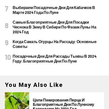
Выбираем Посадочные Дни Для Кабачков В
Марте 2024 Года По Луне
Самые Благоприятные Дни Для Посадки
Чеснока В Зиму В Сибири По Фазам Луны На
2024 Год
Когда Сажать Огурцы На Рассаду: Основные
Советы
Посадочные Дни Для Рассады Тыквы В 2024
Году: Благоприятные Дни По Луне
You May Also Like
Цели Пикирования Перца И
Благоприятные Дни По Лунному
Календарю На 2024 Год