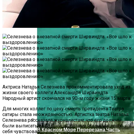
В Ряде Стран Наблюдаются Сбои В
Работе Facebook И Instagram
Актриса Наталья Селезнева прокомментировала уход из
жизни своего коллеги Александра Ширвиндта.
Народный артист скончался на 90-м году жизни 15 марта.
Как Купить Сотовый Поликарбонат В
Нижнем Новгороде
Для многих коллег по цеху смерть президента Театра
сатиры стала неожиданностью. Артистка театра Наталья
Селезнева рассказала журналистам, что его должны
были выписать из больницы, потому что он неплохо
В Красном Море Перерезана Часть
себя чувствовал.