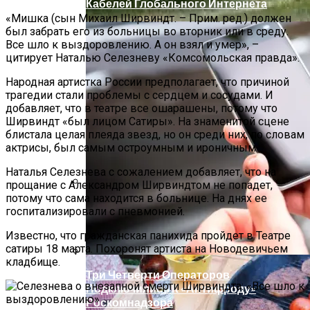
Кабелей Глобального Интернета
«Мишка (сын Михаил Ширвиндт. – Прим. ред.) должен
был забрать его из больницы во вторник или в среду.
Все шло к выздоровлению. А он взял и умер», –
цитирует Наталью Селезневу «Комсомольская правда».
Народная артистка России предполагает, что причиной
трагедии стали проблемы с сердцем и сосудами. И
добавляет, что в театре все ошарашены, потому что
Ширвиндт «был лицом Сатиры». На знаменитой сцене
блистала целая плеяда звезд, но он среди них, по словам
актрисы, был самым остроумным и ироничным.
Наталья Селезнева с сожалением добавляет, что на
прощание с Александром Ширвиндтом не попадет,
потому что сама находится в больнице. На днях ее
Палатка На Троих – Ваш Мобильный
госпитализировали с пневмонией.
Дом
Известно, что гражданская панихида пройдет в Театре
сатиры 18 марта. Похоронят артиста на Новодевичьем
кладбище.
Три Четверти Операторов
Подключились К «Антифроду»
Роскомнадзора