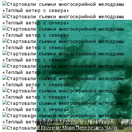
В Ряде Стран Наблюдаются Сбои В
Работе Facebook И Instagram
Как Купить Сотовый Поликарбонат В
Нижнем Новгороде
В Красном Море Перерезана Часть