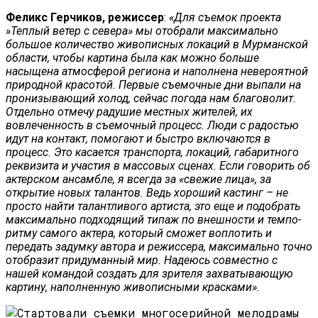
Феликс Герчиков, режиссер
:
«Для съемок проекта
»Теплый ветер с севера» мы отобрали максимально
большое количество живописных локаций в Мурманской
области, чтобы картина была как можно больше
насыщена атмосферой региона и наполнена невероятной
природной красотой. Первые съемочные дни выпали на
пронизывающий холод, сейчас погода нам благоволит.
Отдельно отмечу радушие местных жителей, их
вовлеченность в съемочный процесс. Люди с радостью
идут на контакт, помогают и быстро включаются в
процесс. Это касается транспорта, локаций, габаритного
реквизита и участия в массовых сценах. Если говорить об
актерском ансамбле, я всегда за «свежие лица», за
открытие новых талантов. Ведь хороший кастинг – не
просто найти талантливого артиста, это еще и подобрать
максимально подходящий типаж по внешности и темпо-
ритму самого актера, который сможет воплотить и
передать задумку автора и режиссера, максимально точно
отобразит придуманный мир. Надеюсь совместно с
нашей командой создать для зрителя захватывающую
картину, наполненную живописными красками».