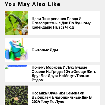
You May Also Like
Цели Пикирования Перца И
Благоприятные Дни По Лунному
Календарю На 2024 Год
Бытовые Яды
Почему Морковь И Лук Лучшие
Соседи На Грядке? Эти Овощи Жить
Друг Без Друга Не Могут, Только
Рядом!
Посадка Клубники Семенами:
Выбираем Благоприятные Дни В
2024 Году По Луне