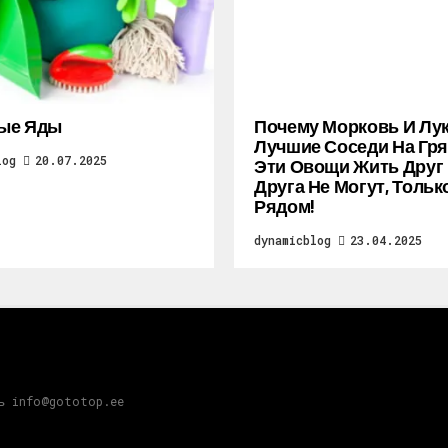
ые Яды
Почему Морковь И Лу
Лучшие Соседи На Гря
log
20.07.2025
Эти Овощи Жить Друг
Друга Не Могут, Тольк
Рядом!
dynamicblog
23.04.2025
зь info@gototop.ee