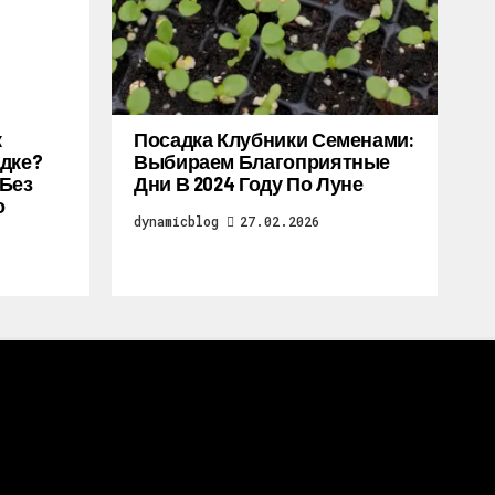
к
Посадка Клубники Семенами:
дке?
Выбираем Благоприятные
 Без
Дни В 2024 Году По Луне
о
dynamicblog
27.02.2026