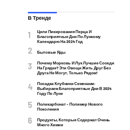
В Тренде
Цели Пикирования Перца И
Благоприятные Дни По Лунному
Календарю На 2024 Год
Бытовые Яды
Почему Морковь И Лук Лучшие Соседи
На Грядке? Эти Овощи Жить Друг Без
Друга Не Могут, Только Рядом!
Посадка Клубники Семенами:
Выбираем Благоприятные Дни В 2024
Году По Луне
Поликарбонат – Полимер Нового
Поколения
Продукты, Которые Содержат Очень
Много Химии