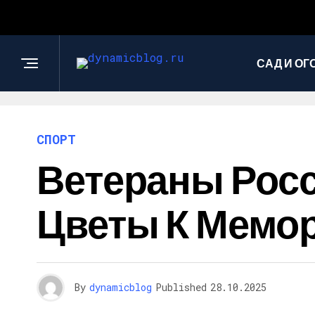
САД И ОГ
СПОРТ
Ветераны Рос
Цветы К Мемо
By
dynamicblog
Published
28.10.2025