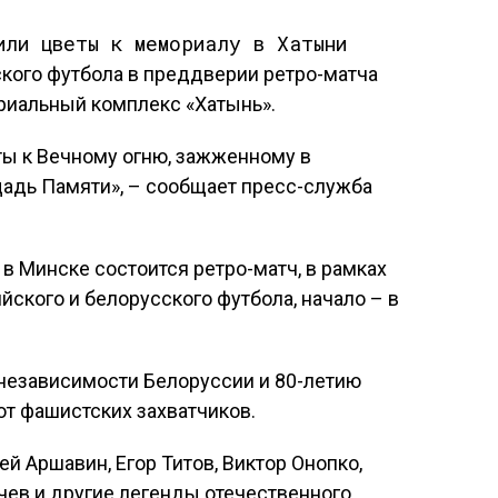
кого футбола в преддверии ретро-матча
риальный комплекс «Хатынь».
ты к Вечному огню, зажженному в
адь Памяти», – сообщает пресс-служба
 в Минске состоится ретро-матч, в рамках
йского и белорусского футбола, начало – в
 независимости Белоруссии и 80-летию
т фашистских захватчиков.
й Аршавин, Егор Титов, Виктор Онопко,
чев и другие легенды отечественного