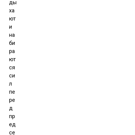
ды
ха
ют
и
на
би
ра
ют
ся
си
л
пе
ре
д
пр
ед
се