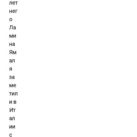
лет
нег
о
Ла
ми
на
Ям
ал
я
за
ме
тил
и в
Ит
ал
ии
с