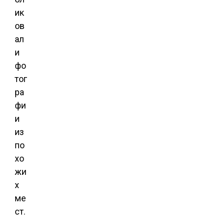
ик
ов
ал
и
фо
тог
ра
фи
и
из
по
хо
жи
х
ме
ст.