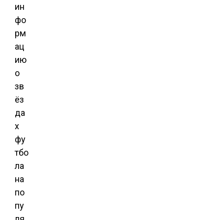
ин
фо
рм
ац
ию
о
зв
ёз
да
х
фу
тбо
ла
на
по
пу
ля