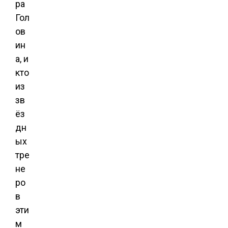
ра
Гол
ов
ин
а, и
кто
из
зв
ёз
дн
ых
тре
не
ро
в
эти
м