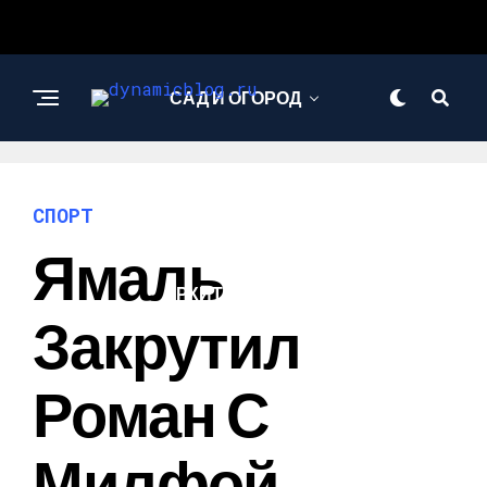
САД И ОГОРОД
НАУКА И
ТЕХНОЛОГИИ
СПОРТ
Ямаль
АРХИТЕКТУРА И
ДИЗАЙН
Закрутил
Роман С
Милфой,