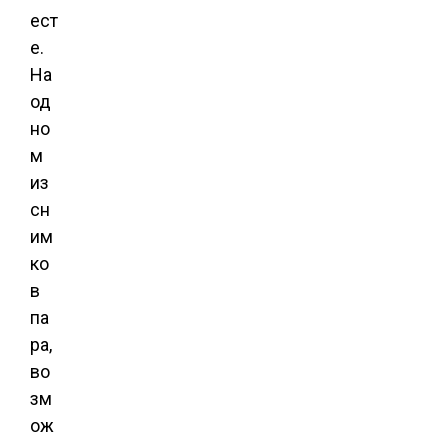
ест
е.
На
од
но
м
из
сн
им
ко
в
па
ра,
во
зм
ож