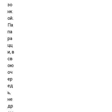
зо
нк
ой.
Па
па
ра
цц
и, в
св
ою
оч
ер
ед
ь,
не
др