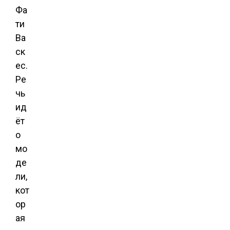
Фа
ти
Ва
ск
ес.
Ре
чь
ид
ёт
о
мо
де
ли,
кот
ор
ая