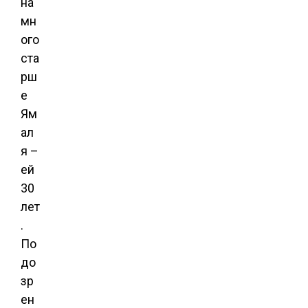
на
мн
ого
ста
рш
е
Ям
ал
я –
ей
30
лет
.
По
до
зр
ен