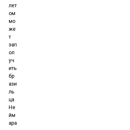
лет
ом
мо
же
т
зап
ол
уч
ить
бр
ази
ль
ца
Не
йм
ара