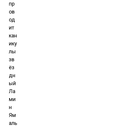
пр
ов
од
ит
кан
ику
лы
зв
ёз
дн
ый
Ла
ми
н
Ям
аль
,