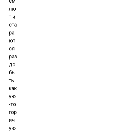
ем
лю
т и
ста
ра
ют
ся
раз
до
бы
ть
как
ую
-то
гор
яч
ую