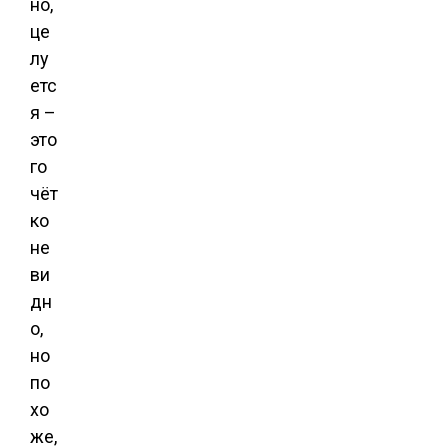
но,
це
лу
етс
я –
это
го
чёт
ко
не
ви
дн
о,
но
по
хо
же,