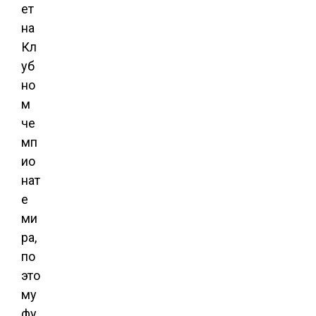
ет
на
Кл
уб
но
м
че
мп
ио
нат
е
ми
ра,
по
это
му
фу