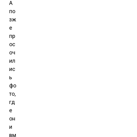
А
по
зж
е
пр
ос
оч
ил
ис
ь
фо
то,
гд
е
он
и
вм