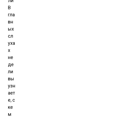
В
гла
вн
ых
сл
уха
х
не
де
ли
вы
узн
ает
е, с
ке
м