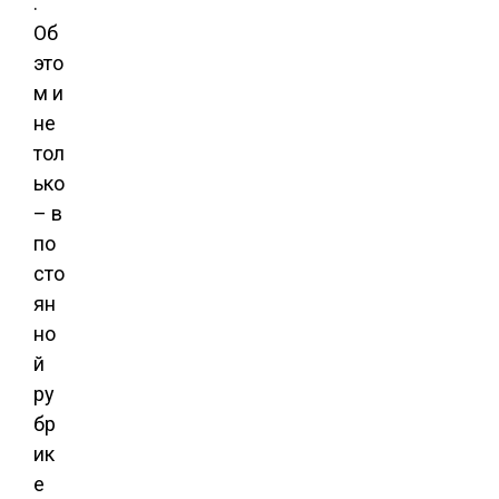
.
Об
это
м и
не
тол
ько
– в
по
сто
ян
но
й
ру
бр
ик
е