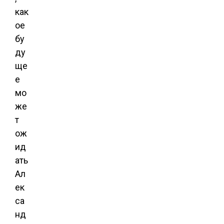
как
ое
бу
ду
ще
е
мо
же
т
ож
ид
ать
Ал
ек
са
нд