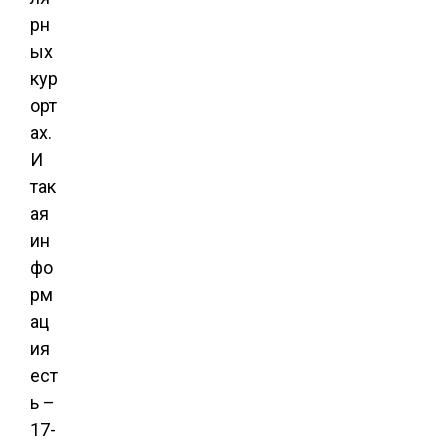
рн
ых
кур
орт
ах.
И
так
ая
ин
фо
рм
ац
ия
ест
ь –
17-