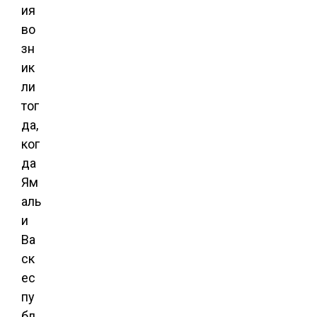
ия
во
зн
ик
ли
тог
да,
ког
да
Ям
аль
и
Ва
ск
ес
пу
бл