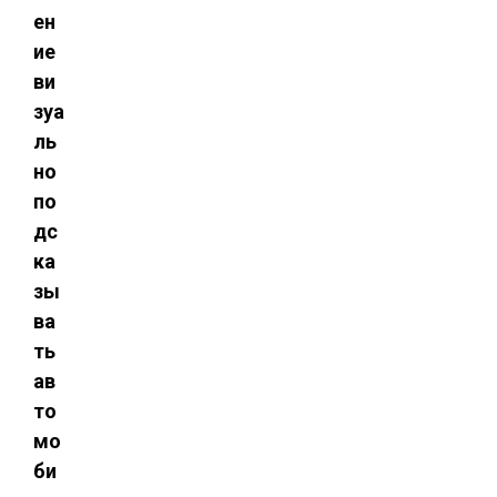
ен
ие 
ви
зуа
ль
но
по
дс
ка
зы
ва
ть
ав
то
мо
би