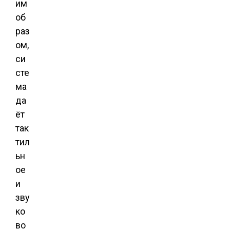
им
об
раз
ом,
си
сте
ма
да
ёт
так
тил
ьн
ое
и
зву
ко
во