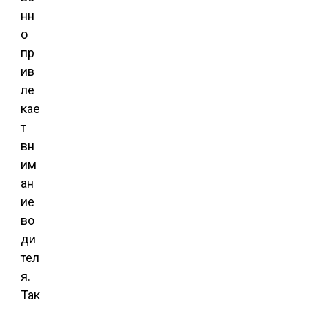
нн
о
пр
ив
ле
кае
т
вн
им
ан
ие
во
ди
тел
я.
Так