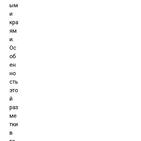
ым
и
кра
ям
и.
Ос
об
ен
но
сть
это
й
раз
ме
тки
в