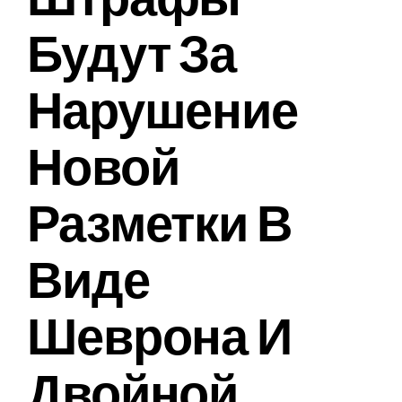
Будут За
Нарушение
Новой
Разметки В
Виде
Шеврона И
Двойной