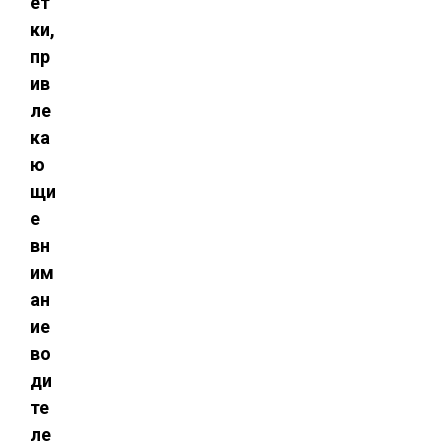
ет
ки,
пр
ив
ле
ка
ю
щи
е
вн
им
ан
ие
во
ди
те
ле