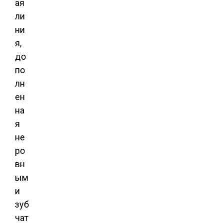
ая
ли
ни
я,
до
по
лн
ен
на
я
не
ро
вн
ым
и
зуб
чат