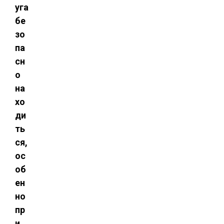
уга
бе
зо
па
сн
о
на
хо
ди
ть
ся,
ос
об
ен
но
пр
и