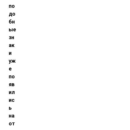
по
до
бн
ые
зн
ак
и
уж
е
по
яв
ил
ис
ь
на
от