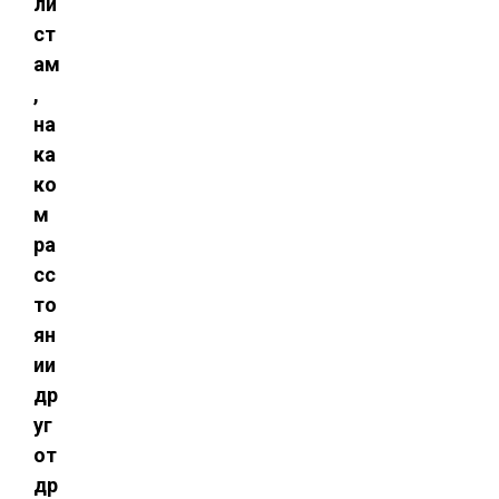
ли
ст
ам
,
на
ка
ко
м
ра
сс
то
ян
ии
др
уг
от
др