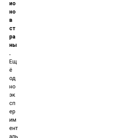
ио
но
в
ст
ра
ны
.
Ещ
ё
од
но
эк
сп
ер
им
ент
аль