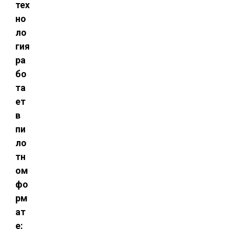
тех
но
ло
гия
ра
бо
та
ет
в
пи
ло
тн
ом
фо
рм
ат
е: