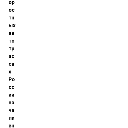
ор
ос
тн
ых
ав
то
тр
ас
са
х
Ро
сс
ии
на
ча
ли
вн