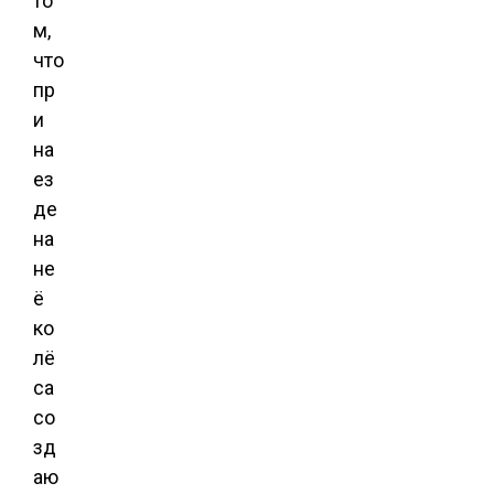
то
м,
что
пр
и
на
ез
де
на
не
ё
ко
лё
са
со
зд
аю