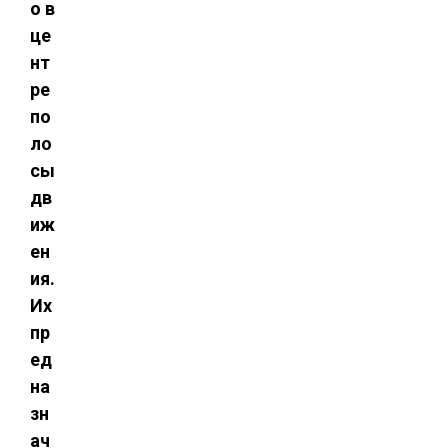
о в
це
нт
ре
по
ло
сы
дв
иж
ен
ия.
Их
пр
ед
на
зн
ач