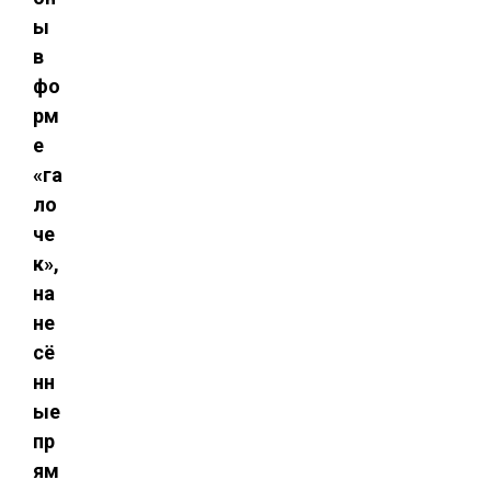
ы
в
фо
рм
е
«га
ло
че
к»,
на
не
сё
нн
ые
пр
ям