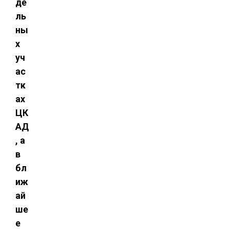
де
ль
ны
х
уч
ас
тк
ах
ЦК
АД
, а
в
бл
иж
ай
ше
е