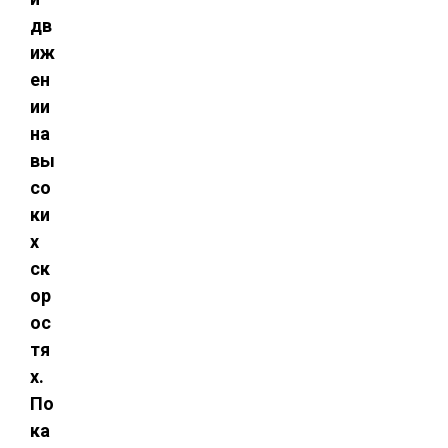
дв
иж
ен
ии
на
вы
со
ки
х
ск
ор
ос
тя
х.
По
ка