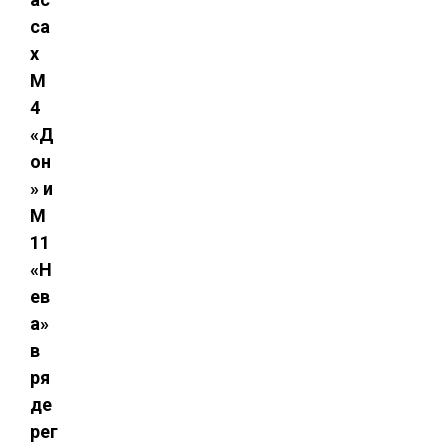
са
х
М 
4
«Д
он
» и
М 
11
«Н
ев
а»
в
ря
де
рег