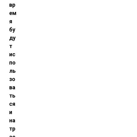
вр
ем
я
бу
ду
т
ис
по
ль
зо
ва
ть
ся
и
на
тр
ас