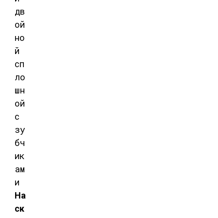
На
ск