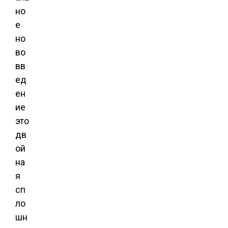
но
е
но
во
вв
ед
ен
ие 
это
дв
ой
на
я
сп
ло
шн