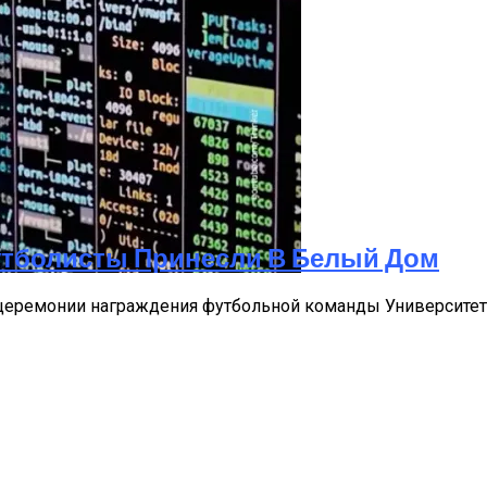
х Грилей
утболисты Принесли В Белый Дом
 ИГ И «Аль-Каиды»
еремонии награждения футбольной команды Университета