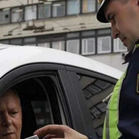
имолости – Уход И Советы
2024 Года По Лунному Календарю
ем Правилам