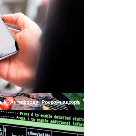
м
ь К «Антифроду» Роскомнадзора