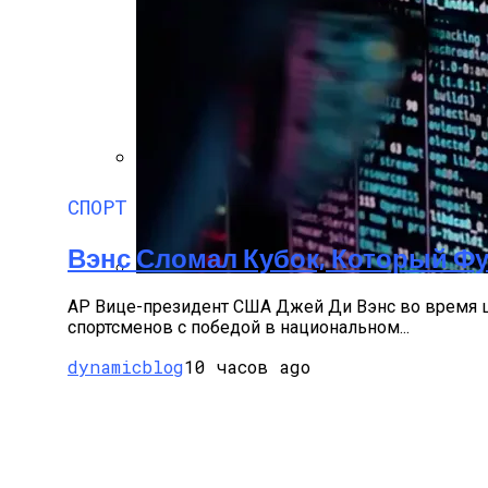
Преимущества И Особенности Угольны
СПОРТ
Вэнс Сломал Кубок, Который Ф
IT-Армия Украины Может Пойти По Пути
AP Вице-президент США Джей Ди Вэнс во время ц
спортсменов с победой в национальном...
dynamicblog
10 часов ago