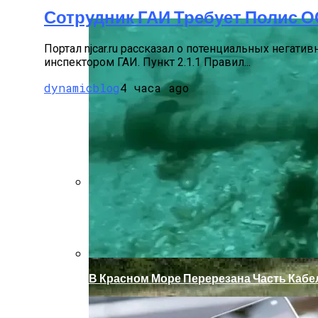
Сотрудник ГАИ Требует Полис О
Портал njcar.ru рассказал о потенциальных негати
инспектором ГАИ. Пункт 2.1.1 Правил...
dynamicblog
4 часа ago
Как Купить Сотовый Поликарбонат В Н
В Красном Море Перерезана Часть Кабе