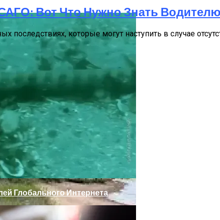
САГО: Вот Что Нужно Знать Водител
вных последствиях, которые могут наступить в случае отсу
ижнем Новгороде
лей Глобального Интернета