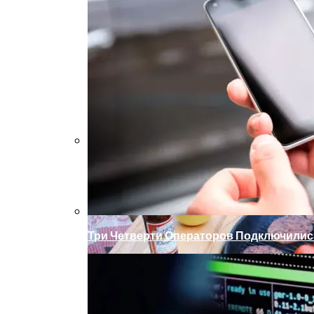
Палатка На Троих – Ваш Мобильный До
Три Четверти Операторов Подключилис