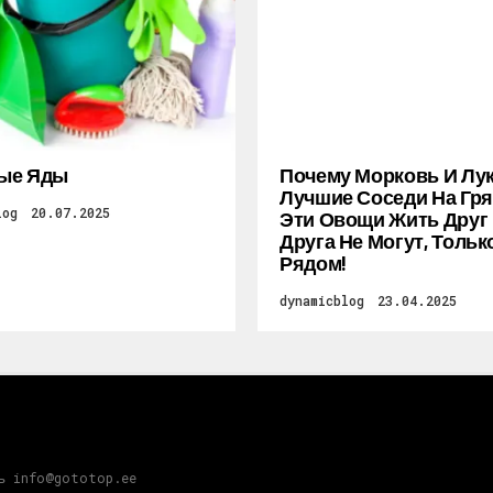
ые Яды
Почему Морковь И Лу
Лучшие Соседи На Гря
log
20.07.2025
Эти Овощи Жить Друг
Друга Не Могут, Тольк
Рядом!
dynamicblog
23.04.2025
зь info@gototop.ee