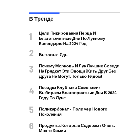
В Тренде
Цели Пикирования Перца И
Благоприятные Дни По Лунному
Календарю На 2024 Год
Бытовые Яды
Почему Морковь И Лук Лучшие Соседи
На Грядке? Эти Овощи Жить Друг Без
Друга Не Могут, Только Рядом!
Посадка Клубники Семенами:
Выбираем Благоприятные Дни В 2024
Году По Луне
Поликарбонат – Полимер Нового
Поколения
Продукты, Которые Содержат Очень
Много Химии