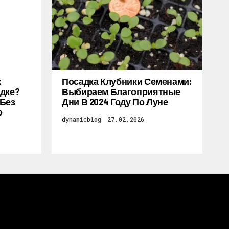
к
Посадка Клубники Семенами:
дке?
Выбираем Благоприятные
 Без
Дни В 2024 Году По Луне
о
dynamicblog
27.02.2026