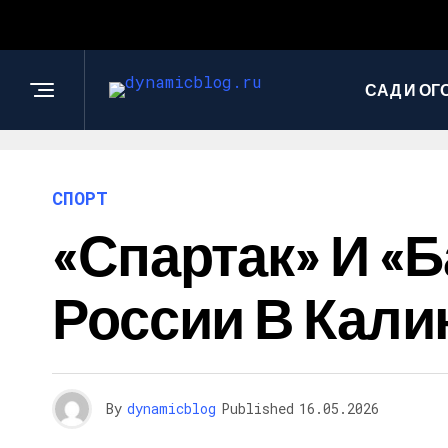
САД И ОГ
СПОРТ
«Спартак» И «
России В Кали
By
dynamicblog
Published
16.05.2026